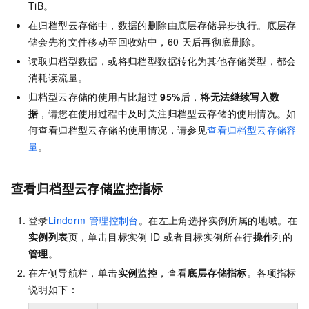
TiB。
在归档型云存储中，数据的删除由底层存储异步执行。底层存
储会先将文件移动至回收站中，60
天后再彻底删除。
读取归档型数据，或将归档型数据转化为其他存储类型，都会
消耗读流量。
归档型云存储的使用占比超过
95%
后，
将无法继续写入数
据
，请您在使用过程中及时关注归档型云存储的使用情况。如
何查看归档型云存储的使用情况，请参见
查看归档型云存储容
量
。
查看归档型云存储监控指标
登录
Lindorm
管理控制台
。在左上角选择实例所属的地域。在
实例列表
页，单击目标实例
ID
或者目标实例所在行
操作
列的
管理
。
在左侧导航栏，单击
实例监控
，查看
底层存储指标
。各项指标
说明如下：