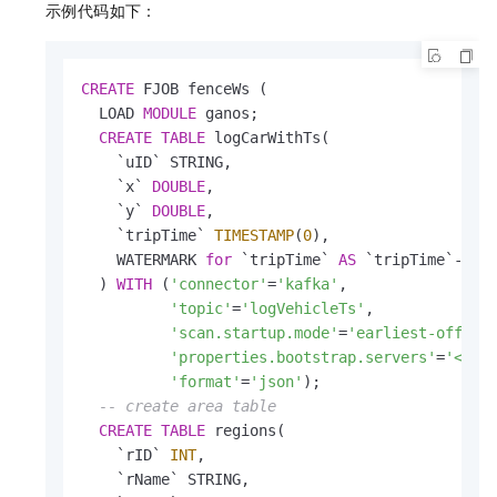
示例代码如下：
CREATE
 FJOB fenceWs (

  LOAD 
MODULE
 ganos;

CREATE
TABLE
 logCarWithTs(

    `uID` STRING,

    `x` 
DOUBLE
,

    `y` 
DOUBLE
,

    `tripTime` 
TIMESTAMP
(
0
),

    WATERMARK 
for
 `tripTime` 
AS
 `tripTime`
-
INT
  ) 
WITH
 (
'connector'
=
'kafka'
,

'topic'
=
'logVehicleTs'
,

'scan.startup.mode'
=
'earliest-offset
'properties.bootstrap.servers'
=
'<Lin
'format'
=
'json'
);

-- create area table
CREATE
TABLE
 regions(

    `rID` 
INT
,

    `rName` STRING,
