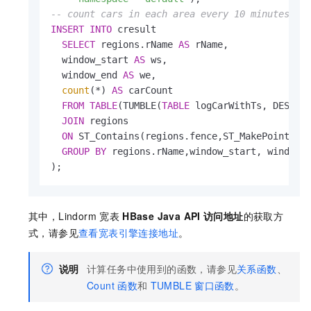
-- count cars in each area every 10 minutes
INSERT
INTO
 cresult

SELECT
 regions.rName 
AS
 rName,

  window_start 
AS
 ws,

  window_end 
AS
 we,

count
(
*
) 
AS
 carCount

FROM
TABLE
(TUMBLE(
TABLE
 logCarWithTs, DESCRI
JOIN
 regions 

ON
 ST_Contains(regions.fence,ST_MakePoint(x,y
GROUP
BY
 regions.rName,window_start, window_e
);
其中，Lindorm
宽表
HBase Java API
访问地址
的获取方
式，请参见
查看宽表引擎连接地址
。
说明
计算任务中使用到的函数，请参见
关系函数
、
Count
函数
和
TUMBLE
窗口函数
。