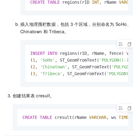
CREATE
TABLE
 regions(rID 
INT
, rName 
VARCHAR
插入地理围栏数据，包括
3
个区域，分别命名为
SoHo、
Chinatown
和
Tribeca。
INSERT
INTO
 regions(rID, rName, fence) 
VALU
(
1
, 
'SoHo'
, ST_GeomFromText(
'POLYGON((-74.0
(
2
, 
'Chinatown'
, ST_GeomFromText(
'POLYGON((
(
3
, 
'Tribeca'
, ST_GeomFromText(
'POLYGON((-7
创建结果表
cresult。
CREATE
TABLE
 cresult(rName 
VARCHAR
, ws 
TIMESTA