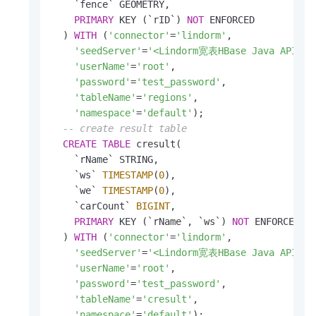
    `fence` GEOMETRY,

PRIMARY
 KEY (`rID`) 
NOT
 ENFORCED

  ) 
WITH
 (
'connector'
=
'lindorm'
,

'seedServer'
=
'<Lindorm宽表HBase Java API访
'userName'
=
'root'
,

'password'
=
'test_password'
,

'tableName'
=
'regions'
,

'namespace'
=
'default'
);

-- create result table
CREATE
TABLE
 cresult(

    `rName` STRING,

    `ws` 
TIMESTAMP
(
0
),

    `we` 
TIMESTAMP
(
0
),

    `carCount` 
BIGINT
,

PRIMARY
 KEY (`rName`, `ws`) 
NOT
 ENFORCED

  ) 
WITH
 (
'connector'
=
'lindorm'
,

'seedServer'
=
'<Lindorm宽表HBase Java API访
'userName'
=
'root'
,

'password'
=
'test_password'
,

'tableName'
=
'cresult'
,

'namespace'
=
'default'