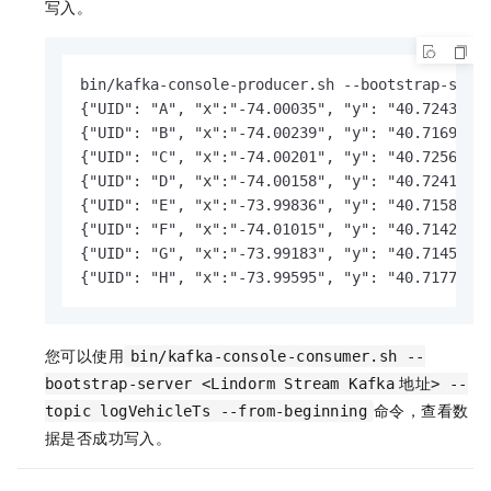
写入。
bin/kafka-console-producer.sh --bootstrap-serv
{"UID": "A", "x":"-74.00035", "y": "40.72432", 
{"UID": "B", "x":"-74.00239", "y": "40.71692", 
{"UID": "C", "x":"-74.00201", "y": "40.72563", 
{"UID": "D", "x":"-74.00158", "y": "40.72412", 
{"UID": "E", "x":"-73.99836", "y": "40.71588", 
{"UID": "F", "x":"-74.01015", "y": "40.71422", 
{"UID": "G", "x":"-73.99183", "y": "40.71451", 
{"UID": "H", "x":"-73.99595", "y": "40.71773",
您可以使用
bin/kafka-console-consumer.sh --
bootstrap-server <Lindorm Stream Kafka
地址> --
命令，查看数
topic logVehicleTs --from-beginning
据是否成功写入。