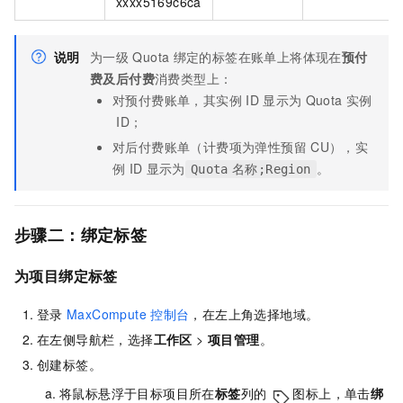
xxxx5169c6ca
说明
为一级
Quota
绑定的标签在账单上将体现在
预付
费及后付费
消费类型上：
对预付费账单，其实例
ID
显示为
Quota
实例
ID；
对后付费账单（计费项为弹性预留
CU），实
例
ID
显示为
。
Quota
名称;Region
步骤二：绑定标签
为项目绑定标签
登录
MaxCompute
控制台
，在左上角选择地域。
在左侧导航栏，选择
工作区
>
项目管理
。
创建标签。
将鼠标悬浮于目标项目所在
标签
列的
图标上，单击
绑