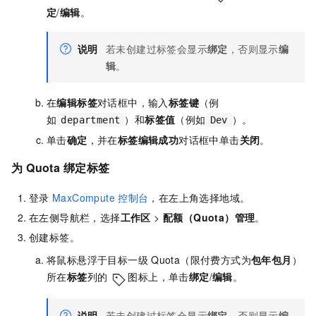
定
/
编辑
。
说明
若未创建过标签会显示
绑定
，否则显示
编
辑
。
在
编辑标签
对话框中，输入
标签键
（例
如
）和
标签值
（例如
）。
department
Dev
单击
确定
，并在
标签编辑成功
对话框中单击
关闭
。
为
Quota
绑定标签
登录
MaxCompute
控制台
，在左上角选择地域。
在左侧导航栏，选择
工作区
>
配额（Quota）管理
。
创建标签。
将鼠标悬浮于目标一级
Quota（限付费方式为
包年包月
）
所在
标签
列的
图标上，单击
绑定
/
编辑
。
说明
若未创建过标签会显示
绑定
，否则显示
编