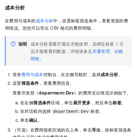
成本分析
在费用与成本的
成本分析
中，设置标签筛选条件，查看资源的费
用情况。您也可以导出
CSV
格式的费用明细。
说明
成本分析需要开通后才能使用，且绑定标签
1
天
后才能查看到数据，详情请参见
开通管理
、
分账
明细
。
登录
费用与成本
控制台，在左侧导航栏，选择
成本分析
。
设置
筛选条件
，查看费用信息。
查看开发部（
department:Dev
）的费用支出情况示例如下。
在右侧
筛选条件
区域，单击
展开更多
，然后单击
标签
。
在对话框内选择
标签。
department:Dev
单击
确认
。
（可选）在费用报表区域的右上角，单击
导出
，按标签筛选条
件导出
CSV
格式的费用清单。