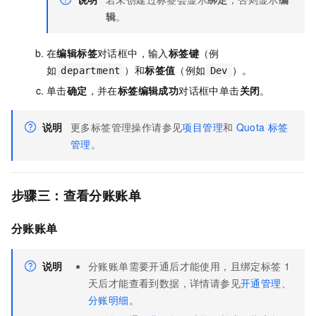
辑
。
在
编辑标签
对话框中，输入
标签键
（例
如
）和
标签值
（例如
）。
department
Dev
单击
确定
，并在
标签编辑成功
对话框中单击
关闭
。
说明
更多标签管理操作请参见
项目管理
和
Quota
标签
管理
。
步骤三：查看分账账单
分账账单
说明
分账账单需要开通后才能使用，且绑定标签
1
天后才能查看到数据，详情请参见
开通管理
、
分账明细
。