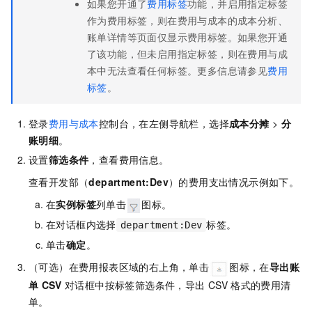
如果您开通了
费用标签
功能，并启用指定标签
作为费用标签，则在费用与成本的成本分析、
账单详情等页面仅显示费用标签。如果您开通
了该功能，但未启用指定标签，则在费用与成
本中无法查看任何标签。更多信息请参见
费用
标签
。
登录
费用与成本
控制台，在左侧导航栏，选择
成本分摊
>
分
账明细
。
设置
筛选条件
，查看费用信息。
查看开发部（
department:Dev
）的费用支出情况示例如下。
在
实例标签
列单击
图标。
在对话框内选择
标签。
department:Dev
单击
确定
。
（可选）在费用报表区域的右上角，单击
图标，在
导出账
单
CSV
对话框中按标签筛选条件，导出
CSV
格式的费用清
单。