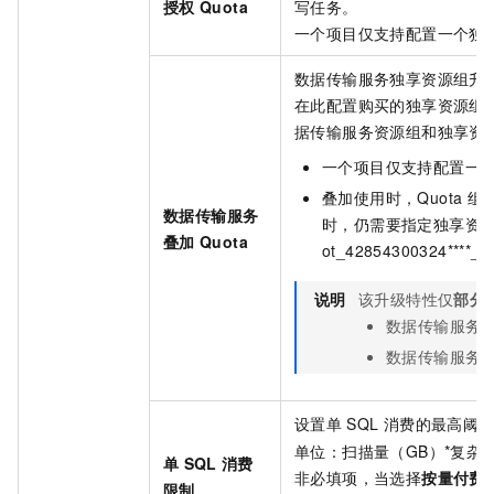
授权
Quota
写任务。
一个项目仅支持配置一个独
数据传输服务独享资源组升
在此配置购买的独享资源组
据传输服务资源组和独享资
一个项目仅支持配置一
叠加使用时，Quota
组
数据传输服务
时，仍需要指定独享资源组
叠加
Quota
ot_42854300324****_1
说明
该升级特性仅
部分
数据传输服务
数据传输服务
设置单
SQL
消费的最高阈
单位：扫描量（GB）*复杂
单
SQL
消费
非必填项，当选择
按量付费
限制