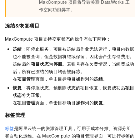
MaxCompute
项目将导致关联
DataWorks
工
作空间功能异常。
冻结&恢复项目
MaxCompute
项目支持变更状态的操作有如下两种：
冻结
：即停止服务，项目被冻结后作业无法运行，项目内数据
也不能被查询，但是数据将继续保留，因此会产生存储费用。
冻结后的
项目
状态
为
停服
。若账号存在欠费情况，当续费成功
后，所有已冻结的项目均会被解冻。
在
项目管理
页面，单击目标项目
操作
列的
冻结
。
恢复
：将停服状态、预删除状态的项目恢复，恢复成功后
项目
状态
将为
正常
。
在
项目管理
页面，单击目标项目
操作
列的
恢复
。
标签管理
标签
是阿里云统一的资源管理工具，可用于成本分摊、资源分组
和自动化运维。在
MaxCompute
的项目管理界面，可进行标签的