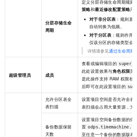
定义分层存储生命周期规则
策略
和
最近修改配置策略
只
对于非分区表
：规则直
分层存储生命
自动转换为低频。
周期
对于分区表
：规则作用
仅该分区的存储类型会
详情请参见
通过生命周期
查看或编辑项目的
super_a
此处设置效果与
角色权限
页
超级管理员
成员
是此操作支持
RAM
权限校
后即可在此设置项目的
sup
允许分区表全
设置项目空间是否允许全表
表扫描
表扫描会占用大量资源，为
设置项目空间备份数据的保
备份数据保留
置
odps.timemachine.re
天数
至任意一个备份的数据版本