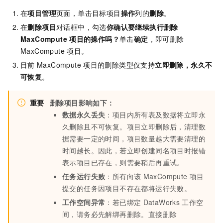
在
项目管理
页面，单击目标项目
操作
列的
删除
。
在
删除项目
对话框中，勾选
你确认要继续执行删除
MaxCompute
项目的操作吗？
单击
确定
，即可删除
MaxCompute
项目。
目前
MaxCompute
项目的删除类型仅支持
立即删除，永久不
可恢复
。
重要
删除项目影响如下：
数据永久丢失
：项目内所有表及数据将立即永
久删除且不可恢复。项目立即删除后，清理数
据需要一定的时间，项目数量越大需要清理的
时间越长。因此，若立即创建同名项目时报错
表示项目已存在，则需要稍后再重试。
任务运行失败
：所有向该
MaxCompute
项目
提交的任务因项目不存在都将运行失败。
工作空间异常
：若已绑定
DataWorks
工作空
间，请务必先解绑再删除。直接删除