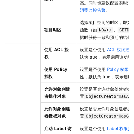
高。同时也建议配置实时消
消费监控告警
。
选择项目空间的时区，即为
项目时区
函数（如
、
NOW()
GETDA
据时获得一致和预期的结果
使用
ACL
授
设置是否使用
ACL
权限控制
权
认为
true，表示启用该功能
使用
Policy
设置是否使用
Policy
权限控
授权
性，默认为
true，表示启
允许对象创建
设置是否允许对象创建者拥
者操作对象
置
ObjectCreatorHasAcc
允许对象创建
设置是否允许对象创建者拥
者授权对象
置
ObjectCreatorHasGra
启动
Label
访
设置是否使用
Label
权限控