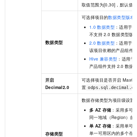
取值范围为[0,30]，默认值
可选择项目的
数据类型版本
1.0
数据类型
：适用于早
不支持
2.0
数据类型版
数据类型
2.0
数据类型
：适用于在
该项目依赖的产品组件
Hive
兼容类型
：适用于
产品组件支持
2.0
数据
开启
可选择项目是否开启
MaxCo
Decimal2.0
置
odps.sql.decimal.od
数据存储类型为项目级设置
多
AZ
存储
：采用多可用
同一地域（Region）
单
AZ
存储
：采用单可用
单一可用区内的多个存
存储类型