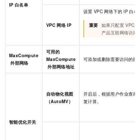
IP
白名单
设置
VPC
网络下的
IP
白名
VPC
网络
IP
重要
如果只配置
VPC
产品互联网络访问
可用的
MaxCompute
MaxCompute
可添加或删除需要访问的目
外部网络
外部网络地址
自动物化视图
开启后，根据用户作业查询
（AutoMV）
复计算。
智能优化开关