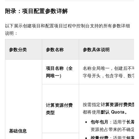
附录：项目配置参数详解
以下展示创建项目和配置项目过程中控制台支持的所有参数详细
说明：
参数分类
参数名称
参数具体说明
项目名称（全
名称全局唯一，创建后不可
网唯一）
字母开头，包含字母、数字
按需指定
计算资源付费类型
计算资源付费
都将使用
默认
Quota
。
类型
包年包月
：适用于
长期
资源抢占带来的不确定
基础信息
按量付费
：适用于
短期