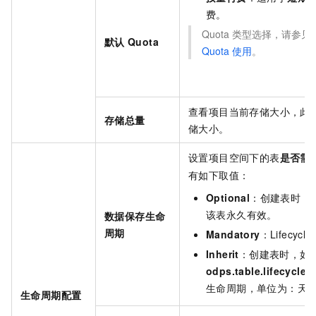
费。
Quota
类型选择，请参见
默认
Quota
Quota
使用
。
查看项目当前存储大小，此
存储总量
储大小。
设置项目空间下的表
是否需
有如下取值：
Optional
：创建表时，Lif
该表永久有效。
数据保存生命
周期
Mandatory
：Lifecycle
Inherit
：创建表时，如
odps.table.lifecycle.
生命周期，单位为：天
生命周期配置