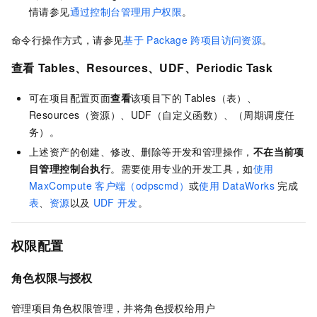
情请参见
通过控制台管理用户权限
。
命令行操作方式，请参见
基于
Package
跨项目访问资源
。
查看
Tables、Resources、UDF、Periodic Task
可在项目配置页面
查看
该项目下的
Tables（表）、
Resources（资源）、UDF（自定义函数）、（周期调度任
务）。
上述资产的创建、修改、删除等开发和管理操作，
不在当前项
目管理控制台执行
。需要使用专业的开发工具，如
使用
MaxCompute
客户端（odpscmd）
或
使用
DataWorks
完成
表
、
资源
以及
UDF
开发
。
权限配置
角色权限与授权
管理项目角色权限管理，并将角色授权给用户