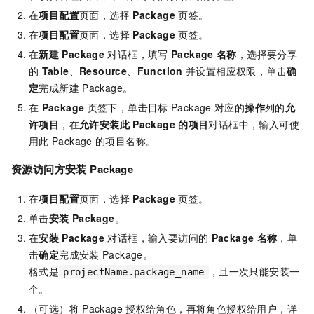
在
项目配置
页面，选择
Package
页签。
在
项目配置
页面，选择
Package
页签。
在
新建
Package
对话框，填写
Package
名称
，选择要分享
的
Table
、
Resource
、
Function
并设置相应权限，单击
确
定
完成新建
Package。
在
Package
页签下，单击目标
Package
对应的
操作
列的
允
许项目
，在
允许安装此
Package
的项目
对话框中，输入可使
用此
Package
的项目名称。
资源访问方安装
Package
在
项目配置
页面，选择
Package
页签。
单击
安装
Package
。
在
安装
Package
对话框，输入要访问的
Package
名称
，单
击
确定
完成安装
Package。
格式是
，且一次只能安装一
projectName.package_name
个。
（可选）将
Package
授权给角色，再将角色授权给用户，详