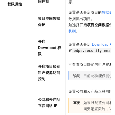
问控制
态。
权限属性
设置是否开启项目的
数据保
项目空间数据
数据流出项目。
保护
如选择开启
项目空间数据保
机制
。
开启
设置是否开启
Download
权
Download
权
置
odps.security.enabl
限
可查看项目绑定的租户资源
开启项目级别
租户资源访问
说明
目前此功能仅提供
控制
设置公网和云产品互联网络
公网和云产品
重要
如果只配置公网和
互联网络
IP
问受配置限制，VP