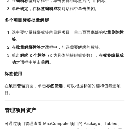
在
编辑标签
对话框中，单击要解绑标签后的
图标。
单击
确定
，在
标签编辑成功
对话框中单击
关闭
。
多个项目标签批量解绑
选中要批量解绑标签的目标项目，单击页面底部的
批量删除标
签
。
在
批量解绑标签
对话框中，勾选需要解绑的标签。
单击
解绑
x
个标签
（x
为具体的解绑标签数），在
标签编辑成
功
对话框中单击
关闭
。
标签使用
在
项目管理
页面，单击
标签筛选
，可以根据标签的键和值筛选项
目。
管理项目资产
可通过项目管理查看
MaxCompute
项目的
Package、Tables、