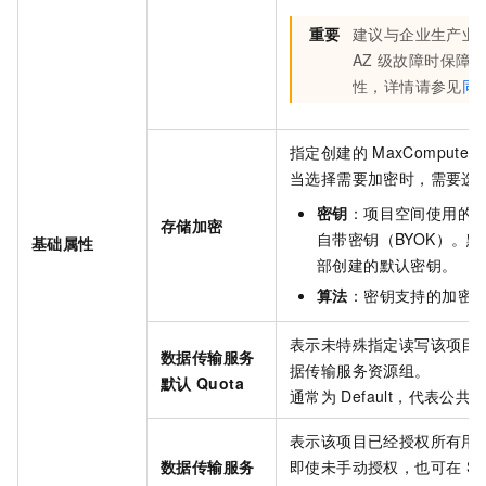
重要
建议与企业生产业
AZ
级故障时保障
性，详情请参见
同
指定创建的
MaxCompute
当选择需要加密时，需要选
密钥
：项目空间使用的密钥类
存储加密
自带密钥（BYOK）。默认密钥
基础属性
部创建的默认密钥。
算法
：密钥支持的加密
表示未特殊指定读写该项目
数据传输服务
据传输服务资源组。
默认
Quota
通常为
Default，代表
表示该项目已经授权所有用
数据传输服务
即使未手动授权，也可在
S