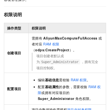
权限说明
操作类型
权限说明
需拥有
AliyunMaxComputeFullAccess
或
者对应
RAM
权限
（
odps:CreateProject
）。
创建项目
项目创建者默认成
为
，拥有完全
Super_Administrator
项目控制权。
编辑
基础信息
需校验
RAM
权限
。
配置
基础属性
的参数，需要校验
RAM
权
配置项目
限
或拥有对应项目的
Super_Administrator
角色权限。
项目中数据操作需授权
项目内对象权限
。