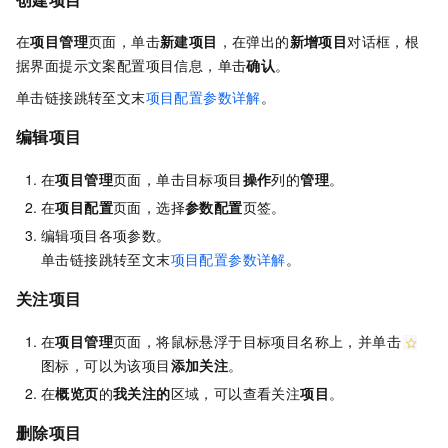
在
项目管理
页面，单击
新建项目
，在弹出的
新增项目
对话框，根
据界面提示文案配置项目信息，单击
确认
。
单击链接跳转至文末
项目配置参数详解
。
编辑项目
在
项目管理
页面，单击目标项目
操作
列的
管理
。
在
项目配置
页面，选择
参数配置
页签。
编辑项目各项参数。
单击链接跳转至文末
项目配置参数详解
。
关注项目
在
项目管理
页面，将鼠标悬浮于目标项目名称上，并单击
图标，可以为该项目
添加关注
。
在
概览页
的
我关注的
区域，可以查看关注
项目
。
删除项目