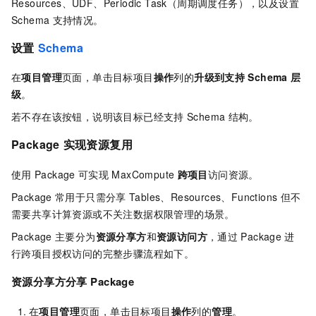
Resources、UDF、Periodic Task（周期调度任务），以及设置
Schema
支持情况。
设置
Schema
在
项目管理
页面，单击目标项目
操作
列的
升级到支持
Schema
层
级
。
若不存在该按钮，说明该目标已经支持
Schema
结构。
Package
实现资源复用
使用
Package
可实现
MaxCompute
跨项目
访问资源。
Package
常用于只需分享
Tables、Resources、Functions
但不
需要共享计算资源或不关注数据权限管理的场景。
Package
主要分为
资源分享方
和
资源访问方
，通过
Package
进
行跨项目授权访问的完整步骤流程如下。
资源分享方分享
Package
在
项目管理
页面，单击目标项目
操作
列的
管理
。