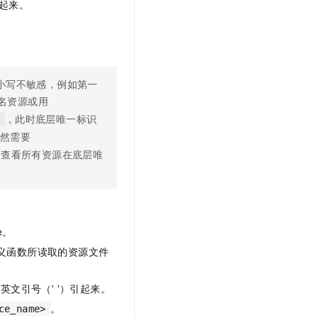
引起来。
t.diy 一步搞定创意建站
构建大模型应用的安全防护体系
通过自然语言交互简化开发流程,全栈开发支持
通过阿里云安全产品对 AI 应用进行安全防护
小写不敏感，例如第一
名资源或用
，此时底层唯一标识
y
仍然需要
令查看所有资源在底层唯
e。
义函数所读取的资源文件
文引号（' '）引起来。
。
ce_name>