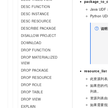
package_to_c
10 分钟在聊天系统中增加
专有云
DESC FUNCTION
Java U
DESC INSTANCE
Python 
DESC RESOURCE
DESCRIBE PACKAGE
说明
DISALLOW PROJECT
DOWNLOAD
DROP FUNCTION
DROP MATERIALIZED
VIEW
DROP PACKAGE
resource_list
DROP RESOURCE
此资源列表
DROP ROLE
如果您的代
列表。
DROP TABLE
资源列表由
DROP VIEW
如果需要指
EXPLAIN