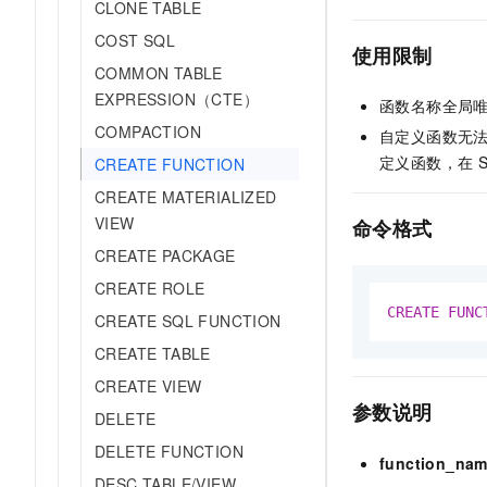
CLONE TABLE
AI 产品 免费试用
网络
安全
云开发大赛
Tableau 订阅
COST SQL
1亿+ 大模型 tokens 和 
使用限制
可观测
入门学习赛
中间件
COMMON TABLE
AI空中课堂在线直播课
140+云产品 免费试用
大模型服务
EXPRESSION（CTE）
函数名称全局
上云与迁云
产品新客免费试用，最长1
数据库
COMPACTION
生态解决方案
自定义函数无
千问AI平台-Token Plan
企业出海
大模型ACA认证体验
大数据计算
定义函数，在
CREATE FUNCTION
助力企业全员 AI 认知与能
行业生态解决方案
政企业务
CREATE MATERIALIZED
媒体服务
千问AI平台-模型体验
开发者生态解决方案
VIEW
命令格式
在线体验全尺寸、多种模态
企业服务与云通信
CREATE PACKAGE
AI 开发和 AI 应用解决
Happy 系列大模型
CREATE ROLE
域名与网站
CREATE
FUNC
CREATE SQL FUNCTION
终端用户计算
CREATE TABLE
Serverless
大模型解决方案
CREATE VIEW
参数说明
DELETE
开发工具
快速部署 Dify，高效搭建 
DELETE FUNCTION
function_na
迁移与运维管理
DESC TABLE/VIEW