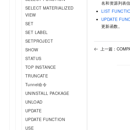
名和资源列表
SELECT MATERIALIZED
LIST FUNCTI
VIEW
UPDATE FUN
SET
更新函数。
SET LABEL
SETPROJECT
上一篇：
COMP
SHOW
STATUS
TOP INSTANCE
TRUNCATE
Tunnel命令
UNINSTALL PACKAGE
UNLOAD
UPDATE
UPDATE FUNCTION
USE