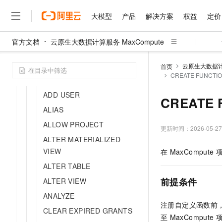
ADD FILE
大模型
产品
解决方案
权益
定价
ADD JAR
ADD PY
官方文档
云原生大数据计算服务 MaxCompute
ADD TABLE
大模型
产品
解决方案
权益
定价
云市场
伙伴
服务
了解阿里云
精选产品
精选解决方案
普惠上云
产品定价
精选商城
成为销售伙伴
售前咨询
为什么选择阿里云
千问AI平台
ADD TO PACKAGE
云原生大数据计算
首页
了解云产品的定价详情
CREATE FUNCTI
大模型服务平台百炼
睿译宝，AI翻译排版一
普惠上云 官方力荐
分销伙伴
在线服务
网站建设
什么是云计算
大
ADD TRUSTEDPROJECT
大模型服务与应用平台
上传文档即自动完成翻译和
云服务器38元/年起，超
咨询伙伴
ADD USER
多端小程序
技术领先
CREATE 
云上成本管理
售后服务
千问大模型
GLM-5.2：长任务时代
官方推荐返现计划
大模型
ALIAS
大模型
精选产品
精选解决方案
Salesforce 国际版订阅
稳定可靠
管理和优化成本
多元化、高性能、安全可靠
推荐新用户得奖励，单订单
销售伙伴合作计划
ALLOW PROJECT
自助服务
更新时间：
2026-05-27
友盟天域
安全合规
人工智能与机器学习
AI
文本生成
无影云电脑
Hermes Agent，打造
云工开物
ALTER MATERIALIZED
无影生态合作计划
在线服务
观测云
分析师报告
随时随地安全接入的云上超
自主进化，持久记忆，越用
高校专属算力普惠，学生认
VIEW
计算
互联网应用开发
在
MaxCompute
Qwen3.8-Max
HOT
Salesforce On Alibaba C
工单服务
智能体时代全能旗舰模型
ALTER TABLE
Tuya 物联网平台阿里云
研究报告与白皮书
云解析DNS
快速拥有专属 OpenClaw
Consulting Partner 合
大数据
容器
免费试用
短信专区
前提条件
ALTER VIEW
蓝凌 OA
Qwen3.7-Plus
AI 大模型销售与服务生
现代化应用
存储
天池大赛
ANALYZE
能看、能想、能动手的多模
云原生大数据计算服务 Max
解决方案免费试用 新老
电子合同
注册自定义函数前
CLEAR EXPIRED GRANTS
面向分析的企业级SaaS模
最高领取价值200元试用
安全
网络与CDN
AI 算法大赛
Qwen3-VL-Plus
至
MaxCompute
畅捷通