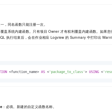
服务生态伙伴
视觉 Coding、空间感知、多模态思考等全面升级
1M上下文，专为长程任务能力而生
云工开物
企业应用
Night Plan 支持 Qwen 3.8-Max
AI 办公
NEW
Red Hat
30+ 款产品免费体验
夜间 5 折，Qwen/Meoo/TokenPlan 客户专享
AI智能应用
科研合作
ERP
堂（旗舰版）
SUSE
智能客服
AI 应用构建
大模型原生
CRM
唯一，同名函数只能注册一次。
2个月
自动承接线索
建站小程序
法覆盖系统内建函数。只有项目
Owner
才有权利覆盖内建函数。如果您
Qoder
大模型服务平台百炼-应用模版
OA 办公系统
HOT
NEW
SQL
执行结束后，会在作业相应
Logview
的
Summary
中打印出
Warn
面向真实软件
个人版上线、团队版降价；千问3.8-Max首发发尝鲜
丰富多元化的应用模版和解决方案
力提升
财税管理
模板建站
万有无界
大模型服务平台百炼-智能体
400电话
定制建站
的模型效果
灵活可视化地构建企业级 Agent
方案
广告营销
模板小程序
秒悟
人工智能平台 PAI
定制小程序
云端极速 AI 
新一代 AI 视频生成模型，深度适配广告营销等场景
AI Native 的算法工程平台，一站式完成建模、训练、推理服务部署
TION
<
function_name
>
AS
<
'package_to_class'
>
USING
<
'res
APP 开发
建站系统
AI 应用
10分钟微调：让0.6B模型媲美235B模型
多模态数据信
依托云原生高可用架构,实现Dify私有化部署
用1%尺寸在特定领域达到大模型90%以上效果
me
：必填。新建的自定义函数名称。