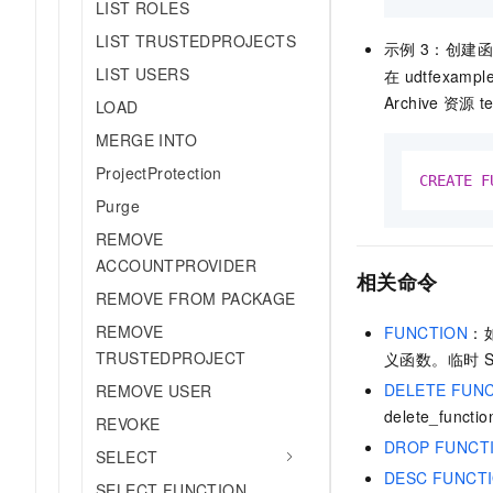
LIST ROLES
LIST TRUSTEDPROJECTS
示例
3：创建
LIST USERS
在
udtfexample
Archive
资源
t
LOAD
MERGE INTO
ProjectProtection
CREATE
F
Purge
REMOVE
ACCOUNTPROVIDER
相关命令
REMOVE FROM PACKAGE
REMOVE
FUNCTION
：
TRUSTEDPROJECT
义函数。临时
DELETE FUN
REMOVE USER
delete_fun
REVOKE
DROP FUNCT
SELECT
DESC FUNCT
SELECT FUNCTION