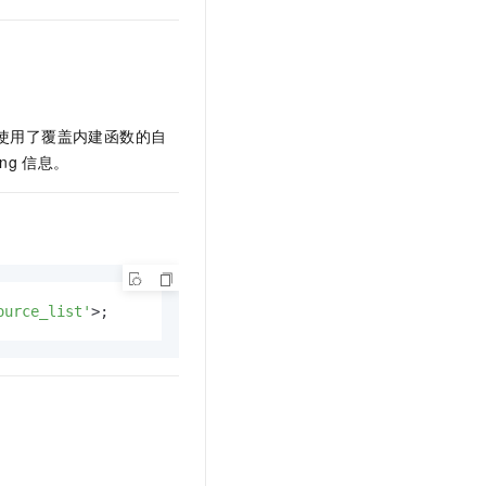
文戏情感细腻自然，动作戏激烈拳拳到肉，实现更强表演能力
支持中英文自由切换，具备更强的噪声鲁棒性
云聚AI 严选权益
SSL 证书
，一键激活高效办公新体验
精选AI产品，从模型到应用全链提效
堡垒机
AI 用量加速计划
应用
防火墙
、识别商机，让客服更高效、服务更出色。
新老同享，达量后返
使用了覆盖内建函数的自
千问办公
主机安全
NEW
ing
信息。
的智能体编程平台
一站式AI生产力平台
AI 应用及服务市场
伶鹊
企业级人与Agent协作平台，接入和调度多个数字员工
智能客服平台，对话机器人、对话分析、智能外呼
AI 应用
大模型服务平台百炼 - 全妙
大模型
应用创作平台
多模态内容创作工具，已接入 DeepSeek
ource_list'
>
;
自然语言处理
数据标注
机器学习
息提取
与 AI 智能体进行实时音视频通话
从文本、图片、视频中提取结构化的属性信息
构建支持视频理解的 AI 音视频实时通话应用