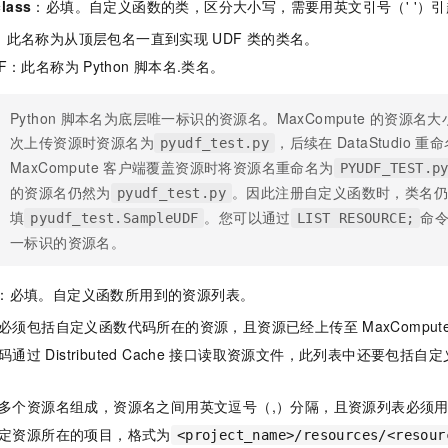
lass
：必填。自定义函数的类，区分大小写，需要用英文引号（' '）
一个 AI 助手
即刻拥有 DeepSeek-R1 满血版
超强辅助，Bol
在企业官网、通讯软件中为客户提供 AI 客服
多种方案随心选，轻松解锁专属 DeepSeek
DF：此名称为从顶层包名一直到实现
UDF
类的类名。
UDF：此名称为
Python
脚本名.类名
。
Python
脚本名为底层唯一标识的资源名。MaxCompute
的资源名大
次上传资源时资源名为
，后续在
DataStudio
重命
pyudf_test.py
MaxCompute
客户端覆盖资源时将资源名重命名为
PYUDF_TEST.p
的资源名仍然为
。因此注册自定义函数时，类名
pyudf_test.py
填
。您可以通过
命
pyudf_test.SampleUDF
LIST RESOURCE;
一标识的资源名。
：必填。自定义函数所用到的资源列表。
必须包括自定义函数代码所在的资源，且资源已经上传至
MaxComput
码通过
Distributed Cache
接口读取资源文件，此列表中还要包括自定
多个资源名组成，资源名之间用英文逗号（,）分隔，且资源列表必须用英
定资源所在的项目，格式为
<project_name>/resources/<resour