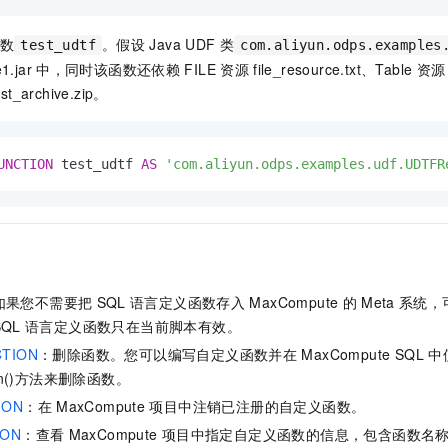
函数
。假设
Java UDF
类
test_udtf
com.aliyun.odps.examples
1.jar
中，同时该函数还依赖
FILE
资源
file_resource.txt
、Table
资源
est_archive.zip
。
UNCTION
 test_udtf 
AS
'com.aliyun.odps.examples.udf.UDTFR
如果您不需要把
SQL
语言定义函数存入
MaxCompute
的
Meta
系统，
SQL
语言定义函数只在当前脚本有效。
CTION
：删除函数。您可以编写自定义函数并在
MaxCompute SQL
中
ction()方法来删除函数。
ION
：在
MaxCompute
项目中注销已注册的自定义函数。
ION
：查看
MaxCompute
项目中指定自定义函数的信息，包含函数名