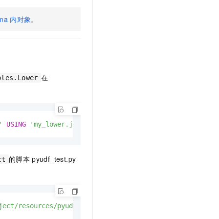
ma
内对象
。
在
ples.Lower
'
USING
'my_lower.jar'
;
的脚本
pyudf_test.py
ct
ject/resources/pyudf_test.py'
;