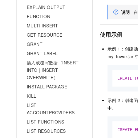
EXPLAIN OUTPUT
说明
在
FUNCTION
MULTI INSERT
使用示例
GET RESOURCE
GRANT
示例
1：创建
GRANT LABEL
my_lower.jar
插入或覆写数据（INSERT
INTO | INSERT
OVERWRITE）
CREATE
F
INSTALL PACKAGE
KILL
示例
2：创建
LIST
中。
ACCOUNTPROVIDERS
LIST FUNCTIONS
CREATE
F
LIST RESOURCES