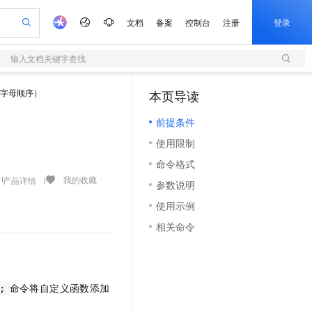
文档
备案
控制台
注册
登录
输入文档关键字查找
验
作计划
器
AI 活动
专业服务
服务伙伴合作计划
开发者社区
加入我们
服务平台百炼
阿里云 OPC 创新助力计划
字母顺序）
本页导读
（1）
一站式生成采购清单，支持单品或批量购买
S
可编辑精美 PPT 文稿
S产品伙伴计划（繁花）
峰会
造的大模型服务与应用开发平台
轻量应用服务器
Agency Agents：拥有专属领域专家
AI 生产力先锋
Al MaaS 服务伙伴赋能合作
域名
博文
Careers
至高可申请百万元
前提条件
性可伸缩的云计算服务
 轻松生成专业的 PPT
开启高性价比 AI 编程新体验
先锋实践拓展 AI 生产力的边界
快速构建应用程序和网站，即刻迈出上云第一步
多领域专家智能体,一键组建 AI 虚拟交付团队
Token 补贴，五大权
计划
海大会
伙伴信用分合作计划
商标
问答
社会招聘
使用限制
益加速 OPC 成功
S
帕鲁游戏服务器
数字证书管理服务（原SSL证书）
HappyHorse 打造一站式影视创作平台
飞天发布时刻
HOT
划
备案
电子书
校园招聘
命令格式
联机服务器，轻松开启游戏
视频创作，一键激活电商全链路生产力
全托管，含MySQL、PostgreSQL、SQL Server、MariaDB多引擎
实现全站HTTPS，呈现可信的WEB访问
所见，即是所愿
可视化编排打通从文字构思到成片全链路闭环
更多支持
我的收藏
产品详情
划
公司注册
镜像站
参数说明
视频生成
语音识别与合成
 智能体与工作流应用
短信服务
漫剧工坊：一站式动画创作平台
AI 实训营
合作伙伴培训与认证
使用示例
划
上云迁移
的智能体编程平台
站生成，高效打造优质广告素材
通过阿里云百炼高效搭建AI应用,助力高效开发
快速生产连贯的高质量长漫剧
从基础到进阶，Agent 创客手把手教你
国内短信简单易用，安全可靠，秒级触达，全球覆盖200+国家和地区。
e-1.1-T2V
Qwen3-TTS-Flash
lScope
我要反馈
查询合作伙伴
相关命令
畅细腻的高质量视频
离线语音合成大模型，多语言方言自适应，低延迟高稳定
n Alibaba Cloud ISV 合作
代维服务
olarDB
建企业门户网站
大数据开发治理平台 DataWorks
10 分钟搭建微信、支付宝小程序
创新加速
ope
登录合作伙伴管理后台
我要建议
站，无忧落地极速上线
以可视化方式快速构建移动和 PC 门户网站
100%兼容MySQL、PostgreSQL，兼容Oracle，支持集中和分布式
高效部署网站，快速应用到小程序
Data Agent 驱动的一站式 Data+AI 开发治理平台
e-1.1-I2V
Cosyvoice-V3-Flash
安全
畅自然，细节丰富
高表现力语音合成大模型，语音克隆听感自然
我要投诉
上云场景组合购
伴
命令将自定义函数添加
;
边界网络安全防护产品
漫剧创作，剧本、分镜、视频高效生成
覆盖90%+业务场景，专享组合折扣价
2V
VPN
Fun-ASR