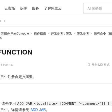
云市场
伙伴
服务
了解阿里云
AI 特惠
数据与 API
成为产品伙伴
企业增值服务
最佳实践
价格计算器
AI 场景体
基础软件
产品伙伴合
阿里云认证
市场活动
配置报价
大模型
服务 MaxCompute
操作指南
开发参考：SQL
SQL参考
所有命令（按
自助选配和估算价格
ON
步到位
域名与网站
智启 AI 普惠权益
产品生态集成认证中心
企业支持计划
云上春晚
Qwen Audio：打造专属 AI 语音助手
千问官方 MaaS 平台，为开发者和 Agent 而生，新用户赠送 1 亿 + tokens 额度
云服务器 EC
一句话生成原生
AI Coding
阿里云Maa
2026 阿里云
为企业打
数据集
Windows
大模型认证
模型
NEW
NEW
格式还原
值低价云产品抢先购
提供智能易用的域名与建站服务
至高享 1亿+免费 tokens，加速 Al 应用落地
Qwen-Audio-3.0-Realtime 端到端实时语音角色扮演
安全可靠、弹
输入一句话想法,
智能编程，一键
产品生态伙伴
专家技术服务
云上奥运之旅
弹性计算合作
阿里云中企出
手机三要素
宝塔 Linux
全部认证
FUNCTION
价格优势
开源旗舰模型
对象存储 OSS
即刻拥有 DeepSeek-V4-Pro
阿里云 OPC 创新助力计划
云数据库 RD
一键部署幻兽
AI 电商营销
产品生态伙伴工作台
企业增值服务台
云栖战略参考
云存储合作计
云栖大会
身份实名认证
CentOS
训练营
推动算力普惠，释放技术红利
的大模型服务
最高返9万
真正可用的 1M 上下文,一次完成代码全链路开发
轻松解锁专属 DeepSeek-V4-Pro
至高百万元 Token 补贴，加速一人公司成长
稳定、安全、高性价比、高性能的云存储服务
一键购买专属
从图文生成到
复制 MD 格式
 11:36:16
云上的中国
数据库合作计
活动全景
短信
Docker
图片和
自进化智能体
人工智能平台 PAI
5 分钟轻松部署专属 QwenPaw
Token Plan 模型订阅计划
Qoder
高效搭建 AI
AI 广告创作
企业成长
大模型
NEW
HOT
信息公告
看见新力量
云网络合作计
OCR 文字识别
JAVA
级电脑
越聪明
证享300元代金券
一站式AI开发、训练和推理服务
Qwen3.8-Max 首发尝鲜，限时加量 10 倍，夜间低至2折
从聊天伙伴进化为能主动干活的本地数字员工
面向真实软件
图文、视频一
项目中注册自定义函数。
Kimi-K3
HappyHors
NEW
魔搭 Mode
loud
服务实践
官网公告
Kimi 最新旗舰模型，长程编程与推理利器
让文字生成流
金融模力时刻
Salesforce O
版
发票查验
全能环境
Qoder CN
Claude Code + GStack 打造工程团队
千问办公，限时限量积分加倍
云原生数据库 P
低代码高效构
AI 建站
NEW
作计划
计划
创新中心
魔搭 ModelSc
健康状态
让AI从“聊天伙伴”进化为能干活的“数字员工”
覆盖公网/内网、递归/权威、移动APP等全场景解析服务
安装技能 GStack，拥有专属 AI 工程团队
你的AI工作搭子，覆盖日常办公高频场景
基于千问大模型等，支持代码智能生成、研发智能问答
0 代码专业建
客户案例
天气预报查询
操作系统
Deepseek-v4-pro
HappyHors
态合作计划
态智能体模型
旗舰 MoE 大模型，百万上下文与顶尖推理能力
图生视频，流
Compute
同享
容器服务 Kubernetes 版 ACK
万小智 AI 建站低至 15元/月
云防火墙
AI 短剧/漫剧
快递物流查询
WordPress
成为服务伙
，请先使用
高校合作
ADD JAR <localfile> [COMMENT '<comment>'][-f]
式云数据仓库
点，立即开启云上创新
提供一站式管理容器应用的 K8s 服务
送.CN域名，送备案服务码
云原生的云上
AI助力短剧
GLM-5.2
Wan2.7-T
项目中。详情请参见
ADD JAR
。
Ubuntu