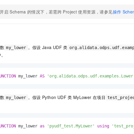
开启
Schema
的情况下，若需跨
Project
使用资源，请参见
操作
Sche
函数
。假设
Java UDF
类
my_lower
org.alidata.odps.udf.exam
中。
UNCTION
 my_lower 
AS
'org.alidata.odps.udf.examples.Lower
函数
。假设
Python UDF
类
MyLower
在项目
my_lower
test_proje
UNCTION
 my_lower 
as
'pyudf_test.MyLower'
using
'test_pro