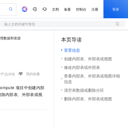
文档
备案
控制台
注册
登录
输入文档关键字查找
验
作计划
器
AI 活动
专业服务
服务伙伴合作计划
开发者社区
加入我们
服务平台百炼
阿里云 OPC 创新助力计划
理数据和资源
本页导读
（1）
一站式生成采购清单，支持单品或批量购买
S
可编辑精美 PPT 文稿
S产品伙伴计划（繁花）
峰会
造的大模型服务与应用开发平台
轻量应用服务器
Agency Agents：拥有专属领域专家
AI 生产力先锋
Al MaaS 服务伙伴赋能合作
域名
博文
Careers
至高可申请百万元
背景信息
性可伸缩的云计算服务
 轻松生成专业的 PPT
开启高性价比 AI 编程新体验
先锋实践拓展 AI 生产力的边界
快速构建应用程序和网站，即刻迈出上云第一步
多领域专家智能体,一键组建 AI 虚拟交付团队
Token 补贴，五大权
计划
海大会
伙伴信用分合作计划
商标
问答
社会招聘
创建内部表、外部表或视图
益加速 OPC 成功
S
帕鲁游戏服务器
数字证书管理服务（原SSL证书）
HappyHorse 打造一站式影视创作平台
飞天发布时刻
HOT
划
备案
电子书
校园招聘
修改内部表或外部表
联机服务器，轻松开启游戏
视频创作，一键激活电商全链路生产力
全托管，含MySQL、PostgreSQL、SQL Server、MariaDB多引擎
实现全站HTTPS，呈现可信的WEB访问
所见，即是所愿
可视化编排打通从文字构思到成片全链路闭环
更多支持
我的收藏
产品详情
划
公司注册
镜像站
查看内部表、外部表或视图详细
视频生成
语音识别与合成
 智能体与工作流应用
短信服务
漫剧工坊：一站式动画创作平台
AI 实训营
信息
合作伙伴培训与认证
划
上云迁移
的智能体编程平台
站生成，高效打造优质广告素材
通过阿里云百炼高效搭建AI应用,助力高效开发
快速生产连贯的高质量长漫剧
从基础到进阶，Agent 创客手把手教你
国内短信简单易用，安全可靠，秒级触达，全球覆盖200+国家和地区。
ompute
项目中创建内部
e-1.1-T2V
Qwen3-TTS-Flash
清空表数据或删除分区
lScope
我要反馈
查询合作伙伴
删除内部表、外部表或视
畅细腻的高质量视频
离线语音合成大模型，多语言方言自适应，低延迟高稳定
n Alibaba Cloud ISV 合作
代维服务
olarDB
建企业门户网站
大数据开发治理平台 DataWorks
10 分钟搭建微信、支付宝小程序
删除内部表、外部表或视图
创新加速
ope
登录合作伙伴管理后台
我要建议
站，无忧落地极速上线
以可视化方式快速构建移动和 PC 门户网站
100%兼容MySQL、PostgreSQL，兼容Oracle，支持集中和分布式
高效部署网站，快速应用到小程序
Data Agent 驱动的一站式 Data+AI 开发治理平台
e-1.1-I2V
Cosyvoice-V3-Flash
安全
畅自然，细节丰富
高表现力语音合成大模型，语音克隆听感自然
我要投诉
上云场景组合购
伴
边界网络安全防护产品
漫剧创作，剧本、分镜、视频高效生成
覆盖90%+业务场景，专享组合折扣价
2V
VPN
Fun-ASR