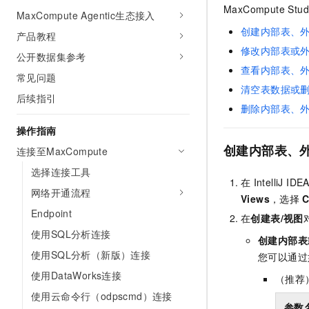
MaxCompute Stud
AI 产品 免费试用
网络
MaxCompute Agentic生态接入
安全
云开发大赛
Tableau 订阅
1亿+ 大模型 tokens 和 
创建内部表、
产品教程
可观测
入门学习赛
中间件
AI空中课堂在线直播课
修改内部表或
140+云产品 免费试用
公开数据集参考
大模型服务
上云与迁云
产品新客免费试用，最长1
查看内部表、
数据库
常见问题
生态解决方案
清空表数据或
千问AI平台-Token Plan
企业出海
大模型ACA认证体验
后续指引
大数据计算
删除内部表、
助力企业全员 AI 认知与能
行业生态解决方案
政企业务
媒体服务
操作指南
千问AI平台-模型体验
开发者生态解决方案
在线体验全尺寸、多种模态
创建内部表、
连接至MaxCompute
企业服务与云通信
AI 开发和 AI 应用解决
选择连接工具
Happy 系列大模型
在
IntelliJ IDE
域名与网站
网络开通流程
Views
，选择
C
终端用户计算
Endpoint
在
创建表/视图
使用SQL分析连接
Serverless
创建内部表
大模型解决方案
使用SQL分析（新版）连接
您可以通过
开发工具
快速部署 Dify，高效搭建 
使用DataWorks连接
（推荐
迁移与运维管理
使用云命令行（odpscmd）连接
参数