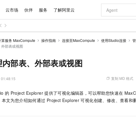
云市场
伙伴
服务
了解阿里云
AI 特惠
数据与 API
成为产品伙伴
企业增值服务
最佳实践
价格计算器
AI 场景体
基础软件
产品伙伴合
阿里云认证
市场活动
配置报价
大模型
服务 MaxCompute
操作指南
连接至MaxCompute
使用Studio连接
管
自助选配和估算价格
、外部表或视图
步到位
域名与网站
智启 AI 普惠权益
产品生态集成认证中心
企业支持计划
云上春晚
Qwen Audio：打造专属 AI 语音助手
千问官方 MaaS 平台，为开发者和 Agent 而生，新用户赠送 1 亿 + tokens 额度
云服务器 EC
一句话生成原生
AI Coding
阿里云Maa
2026 阿里云
为企业打
数据集
Windows
大模型认证
模型
NEW
NEW
格式还原
值低价云产品抢先购
提供智能易用的域名与建站服务
至高享 1亿+免费 tokens，加速 Al 应用落地
Qwen-Audio-3.0-Realtime 端到端实时语音角色扮演
安全可靠、弹
输入一句话想法,
智能编程，一键
产品生态伙伴
专家技术服务
云上奥运之旅
弹性计算合作
阿里云中企出
手机三要素
宝塔 Linux
全部认证
理内部表、外部表或视图
价格优势
开源旗舰模型
对象存储 OSS
即刻拥有 DeepSeek-V4-Pro
阿里云 OPC 创新助力计划
云数据库 RD
一键部署幻兽
AI 电商营销
产品生态伙伴工作台
企业增值服务台
云栖战略参考
云存储合作计
云栖大会
身份实名认证
CentOS
训练营
推动算力普惠，释放技术红利
的大模型服务
最高返9万
真正可用的 1M 上下文,一次完成代码全链路开发
轻松解锁专属 DeepSeek-V4-Pro
至高百万元 Token 补贴，加速一人公司成长
稳定、安全、高性价比、高性能的云存储服务
一键购买专属
从图文生成到
复制 MD 格式
 01:48:15
云上的中国
数据库合作计
活动全景
短信
Docker
图片和
自进化智能体
人工智能平台 PAI
5 分钟轻松部署专属 QwenPaw
Token Plan 模型订阅计划
Qoder
高效搭建 AI
AI 广告创作
企业成长
大模型
NEW
HOT
信息公告
看见新力量
云网络合作计
OCR 文字识别
JAVA
级电脑
越聪明
证享300元代金券
一站式AI开发、训练和推理服务
Qwen3.8-Max 首发尝鲜，限时加量 10 倍，夜间低至2折
从聊天伙伴进化为能主动干活的本地数字员工
面向真实软件
图文、视频一
io
的
Project Explorer
提供了可视化编辑器，可以帮助您快速在
MaxC
Kimi-K3
HappyHors
NEW
魔搭 Mode
loud
服务实践
官网公告
。本文为您介绍如何通过
Project Explorer
可视化创建、修改、查看和
Kimi 最新旗舰模型，长程编程与推理利器
让文字生成流
金融模力时刻
Salesforce O
版
发票查验
全能环境
Qoder CN
Claude Code + GStack 打造工程团队
千问办公，限时限量积分加倍
云原生数据库 P
低代码高效构
AI 建站
NEW
作计划
计划
创新中心
魔搭 ModelSc
健康状态
让AI从“聊天伙伴”进化为能干活的“数字员工”
覆盖公网/内网、递归/权威、移动APP等全场景解析服务
安装技能 GStack，拥有专属 AI 工程团队
你的AI工作搭子，覆盖日常办公高频场景
基于千问大模型等，支持代码智能生成、研发智能问答
0 代码专业建
客户案例
天气预报查询
操作系统
Deepseek-v4-pro
HappyHors
态合作计划
态智能体模型
旗舰 MoE 大模型，百万上下文与顶尖推理能力
图生视频，流
Compute
同享
容器服务 Kubernetes 版 ACK
万小智 AI 建站低至 15元/月
云防火墙
AI 短剧/漫剧
快递物流查询
WordPress
成为服务伙
高校合作
式云数据仓库
点，立即开启云上创新
提供一站式管理容器应用的 K8s 服务
送.CN域名，送备案服务码
云原生的云上
AI助力短剧
GLM-5.2
Wan2.7-T
Ubuntu