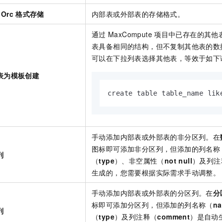
iOrc
格式存储
内部表或外部表的存储格式。
通过
MaxCompute
项目中已存在的其他
表具备相同的结构，但不复制其他表的数
可以在下拉列表选择其他表，等效于如下
表为模板创建
create table table_name lik
手动添加内部表或外部表的非分区列。在
图标即可添加非分区列，但添加的列名称
列
（
type
）、非空属性（
not null
）及列注
生成的，您需要根据实际需求手动调整。
手动添加内部表或外部表的分区列。在
分
标即可添加分区列，但添加的列名称（
n
列
（
type
）及列注释（
comment
）是自动