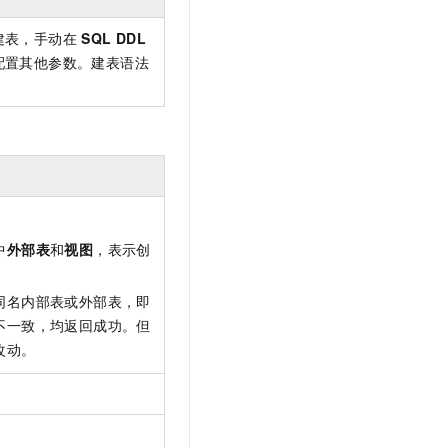
t.diy 一步搞定创意建站
构建大模型应用的安全防护体系
通过自然语言交互简化开发流程,全栈开发支持
通过阿里云安全产品对 AI 应用进行安全防护
建表，手动在
SQL DDL
配置其他参数。建表语法
中
外部表
和
视图
，表示创
同名内部表或外部表，即
不一致，均返回成功。但
改动。