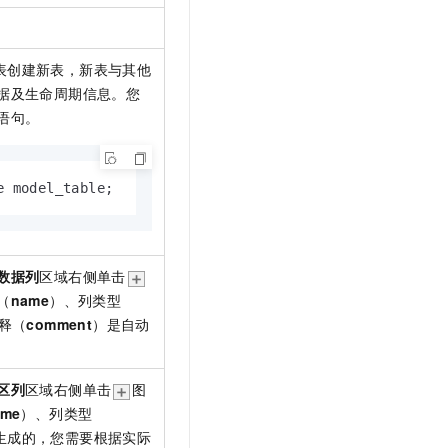
表创建新表，新表与其他
据及生命周期信息。您
语句。
e model_table;
数据列
区域右侧单击
（
name
）、列类型
释（
comment
）是自动
区列
区域右侧单击
图
ame
）、列类型
生成的，您需要根据实际