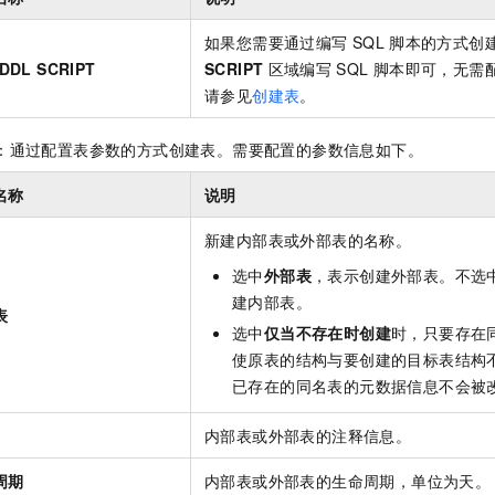
一个 AI 助手
即刻拥有 DeepSeek-R1 满血版
超强辅助，Bol
在企业官网、通讯软件中为客户提供 AI 客服
多种方案随心选，轻松解锁专属 DeepSeek
如果您需要通过编写
SQL
脚本的方式创
DDL SCRIPT
SCRIPT
区域编写
SQL
脚本即可，无需
请参见
创建表
。
：通过配置表参数的方式创建表。需要配置的参数信息如下。
名称
说明
新建内部表或外部表的名称。
选中
外部表
，表示创建外部表。不选
建内部表。
表
选中
仅当不存在时创建
时，只要存在
使原表的结构与要创建的目标表结构
已存在的同名表的元数据信息不会被
内部表或外部表的注释信息。
周期
内部表或外部表的生命周期，单位为天。