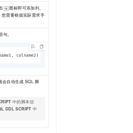
击
图标即可添加列。
，您需要根据实际需求手
语句。
name1, colname2) as select col1, col2 from sale_detai
域会自动生成
SQL
脚
CRIPT
中的脚本信
QL DDL SCRIPT
中