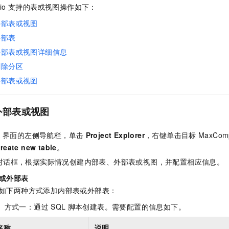
服务生态伙伴
视觉 Coding、空间感知、多模态思考等全面升级
1M上下文，专为长程任务能力而生
云工开物
企业应用
io
支持的表或视图操作如下：
Night Plan 支持 Qwen 3.8-Max
AI 办公
NEW
Red Hat
30+ 款产品免费体验
夜间 5 折，Qwen/Meoo/TokenPlan 客户专享
AI智能应用
外部表或视图
科研合作
ERP
堂（旗舰版）
SUSE
外部表
智能客服
AI 应用构建
大模型原生
CRM
2个月
自动承接线索
外部表或视图详细信息
建站小程序
Qoder
删除分区
大模型服务平台百炼-应用模版
OA 办公系统
HOT
NEW
面向真实软件
个人版上线、团队版降价；千问3.8-Max首发发尝鲜
丰富多元化的应用模版和解决方案
外部表或视图
力提升
财税管理
模板建站
万有无界
大模型服务平台百炼-智能体
400电话
定制建站
的模型效果
灵活可视化地构建企业级 Agent
外部表或视图
方案
广告营销
模板小程序
秒悟
人工智能平台 PAI
A
界面的左侧导航栏，单击
Project Explorer
，右键单击目标
MaxCom
定制小程序
云端极速 AI 
新一代 AI 视频生成模型，深度适配广告营销等场景
AI Native 的算法工程平台，一站式完成建模、训练、推理服务部署
reate new table
。
APP 开发
对话框，根据实际情况创建内部表、外部表或视图，并配置相应信息。
建站系统
或外部表
如下两种方式添加内部表或外部表：
AI 应用
10分钟微调：让0.6B模型媲美235B模型
多模态数据信
）方式一：通过
SQL
脚本创建表。需要配置的信息如下。
依托云原生高可用架构,实现Dify私有化部署
用1%尺寸在特定领域达到大模型90%以上效果
名称
说明