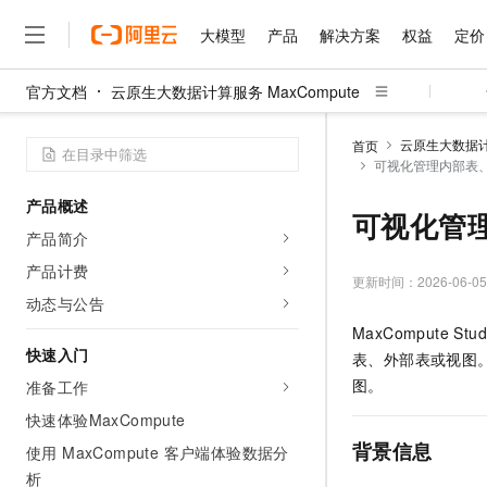
大模型
产品
解决方案
权益
定价
官方文档
云原生大数据计算服务 MaxCompute
大模型
产品
解决方案
权益
定价
云市场
伙伴
服务
了解阿里云
精选产品
精选解决方案
普惠上云
产品定价
精选商城
成为销售伙伴
售前咨询
为什么选择阿里云
千问AI平台
云原生大数据计算
首页
了解云产品的定价详情
可视化管理内部表
大模型服务平台百炼
睿译宝，AI翻译排版一
普惠上云 官方力荐
分销伙伴
在线服务
网站建设
什么是云计算
大
大模型服务与应用平台
上传文档即自动完成翻译和
云服务器38元/年起，超
产品概述
咨询伙伴
多端小程序
技术领先
可视化管
云上成本管理
售后服务
千问大模型
GLM-5.2：长任务时代
官方推荐返现计划
大模型
产品简介
大模型
精选产品
精选解决方案
Salesforce 国际版订阅
稳定可靠
管理和优化成本
多元化、高性能、安全可靠
推荐新用户得奖励，单订单
销售伙伴合作计划
产品计费
自助服务
更新时间：
2026-06-05
友盟天域
安全合规
人工智能与机器学习
AI
文本生成
无影云电脑
Hermes Agent，打造
云工开物
动态与公告
无影生态合作计划
在线服务
观测云
分析师报告
随时随地安全接入的云上超
自主进化，持久记忆，越用
高校专属算力普惠，学生认
计算
互联网应用开发
MaxCompute Stud
Qwen3.8-Max
HOT
Salesforce On Alibaba C
工单服务
快速入门
表、外部表或视图
智能体时代全能旗舰模型
Tuya 物联网平台阿里云
研究报告与白皮书
云解析DNS
快速拥有专属 OpenClaw
Consulting Partner 合
大数据
容器
图。
准备工作
免费试用
短信专区
蓝凌 OA
Qwen3.7-Plus
AI 大模型销售与服务生
快速体验MaxCompute
现代化应用
存储
天池大赛
能看、能想、能动手的多模
云原生大数据计算服务 Max
解决方案免费试用 新老
电子合同
背景信息
使用 MaxCompute 客户端体验数据分
面向分析的企业级SaaS模
最高领取价值200元试用
安全
网络与CDN
AI 算法大赛
Qwen3-VL-Plus
析
畅捷通