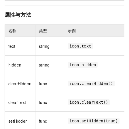
属性与方法
名称
类型
示例
text
string
icon.text
hidden
string
icon.hidden
clearHidden
func
icon.clearHidden()
h
clearText
func
icon.clearText()
t
setHidden
func
icon.setHidden(true)