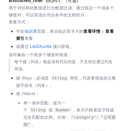
structured_filter
（可选）
object
用于对结构化数据进行元数据过滤。通过指定一个或多个
键值对，可以筛选出符合条件的文档切片。
查看方式：
可在
知识库
页面，单击知识库卡片的
查看详情
>
查看
索引
查看。
或通过
ListChunks
接口获取。
该对象由一个或多个键值对组成：
每个键（列名）都必须有对应的值，不支持仅通过列名
筛选。
键 (Key)：必须是
类型，代表要筛选的元数
String
据字段名（列名）。
值 (Value)：
单一条件匹配：值为一
个
或
，表示只检索该字段值
String
Number
完全匹配的文档。示例：
"category": "公司新
。
闻"