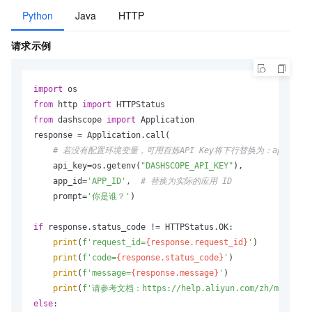
Python
Java
HTTP
请求示例
import
from
 http 
import
from
 dashscope 
import
 Application

response = Application.call(

# 若没有配置环境变量，可用百炼API Key将下行替换为：api_key
    api_key=os.getenv(
"DASHSCOPE_API_KEY"
),

    app_id=
'APP_ID'
,  
# 替换为实际的应用 ID
    prompt=
'你是谁？'
)

if
 response.status_code != HTTPStatus.OK:

print
(
f'request_id=
{response.request_id}
'
)

print
(
f'code=
{response.status_code}
'
)

print
(
f'message=
{response.message}
'
)

print
(
f'请参考文档：https://help.aliyun.com/zh/model-stu
else
:
