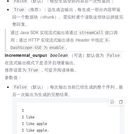
（默认）：模型生成全部内容后一次性返回；
False
（推荐）：边生成边输出，每生成一部分内容即返
True
回一个数据块（chunk）。需实时逐个读取这些块以拼接完
整回复。
通过
Java SDK
实现流式输出请通过
接口调
streamCall
用；通过
HTTP
实现流式输出请在
Header
中指定
X-
为
。
DashScope-SSE
enable
incremental_output
（可选）默认值为
boolean
False
在流式输出模式下是否开启增量输出。
推荐设置为
，可提升阅读体验。
True
参数值：
（默认）：每次输出当前已经生成的整个序列，最
False
后一次输出为生成的完整结果。
I

I like

I like apple

I like apple.