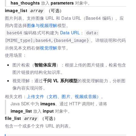
has_thoughts
放入
parameters
对象中。
image_list
（可选）
array
图片列表。支持图像 URL 和 Data URL（Base64 编码）。应
用内需选择
图像与视频理解
模型。
编码格式可构建为
Data URL
：
base64
data:
。详细说明和代码
[MIME_type];base64,{base64_image}
示例见本文档右侧
视觉理解
章节。
使用场景：
图片检索（
智能体应用
）：根据上传的图片链接，检索包含
图片链接的结构化知识库。
视觉理解：通过
千问
VL
系列模型
的视觉理解能力，分析图
像内容实现问答。
相关文档：
上传文件（文档、图片、视频或音频）
。
Java SDK 中为
images
。通过 HTTP 调用时，请将
image_list
放入
input
对象中。
file_list
（可选）
array
包含一个或多个文件 URL 的列表。