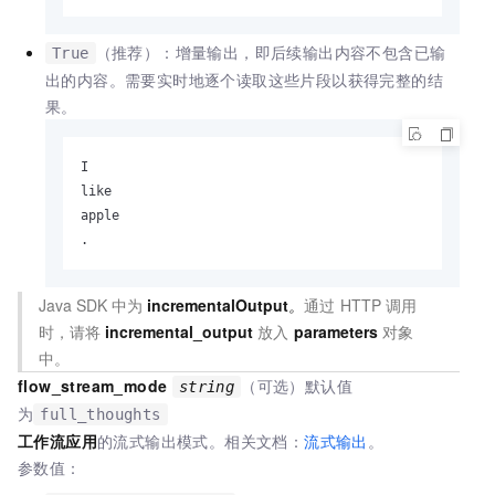
（推荐）：增量输出，即后续输出内容不包含已输
True
出的内容。需要实时地逐个读取这些片段以获得完整的结
果。
I

like

apple

.
Java SDK
中为
incrementalOutput
。
通过
HTTP
调用
时，请将
incremental_output
放入
parameters
对象
中。
flow_stream_mode
（可选）默认值
string
为
full_thoughts
工作流应用
的流式输出模式。
相关文档：
流式输出
。
参数值：