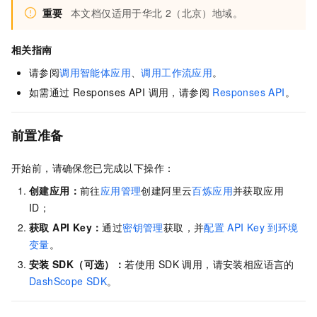
重要
本文档仅适用于华北
2（北京）地域。
相关指南
请参阅
调用智能体应用
、
调用工作流应用
。
如需通过 Responses API 调用，请参阅
Responses API
。
前置准备
开始前，请确保您已完成以下操作：
创建应用：
前往
应用管理
创建阿里云
百炼应用
并获取应用
ID；
获取 API Key：
通过
密钥管理
获取，并
配置
API Key
到环境
变量
。
安装
SDK（可选）：
若使用 SDK 调用，请安装相应语言的
DashScope SDK
。