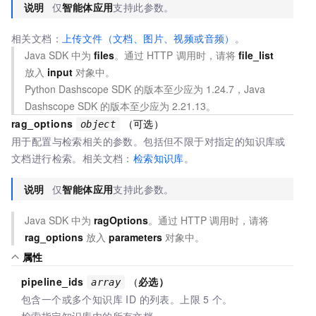
说明
仅
智能体应用
支持此参数。
相关文档：
上传文件（文档、图片、视频或音频）
。
Java SDK
中为
files
。通过
HTTP
调用时，请将
file_list
放入
input
对象中。
Python Dashscope SDK 的版本至少应为
1.24.7，Java
Dashscope SDK
的版本至少应为
2.21.13。
rag_options
（可选）
object
用于配置与检索相关的参数。包括但不限于对指定的知识库或
文档进行检索。
相关文档：
检索知识库
。
说明
仅
智能体应用
支持此参数。
Java SDK 中为
ragOptions
。通过
HTTP
调用时，请将
rag_options
放入
parameters
对象中。
属性
pipeline_ids
（
必选）
array
包含一个或多个知识库 ID 的列表。上限
5
个。
检索指定知识库内的所有文档。