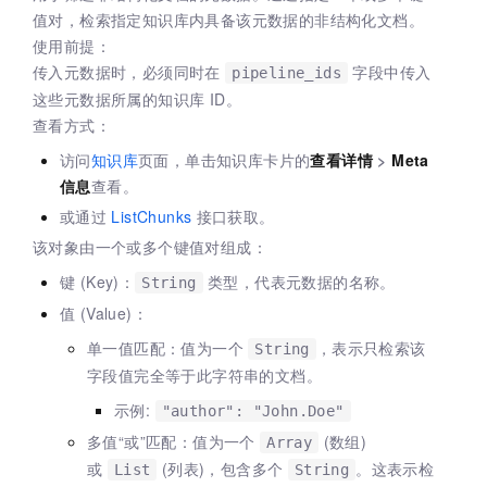
值对，检索指定知识库内具备该元数据的非结构化文档。
使用前提：
传入元数据时，必须同时在
字段中传入
pipeline_ids
这些元数据所属的知识库 ID。
查看方式：
访问
知识库
页面，单击知识库卡片的
查看详情
>
Meta
信息
查看。
或通过
ListChunks
接口获取。
该对象由一个或多个键值对组成：
键 (Key)：
类型，代表元数据的名称。
String
值 (Value)：
单一值匹配：值为一个
，表示只检索该
String
字段值完全等于此字符串的文档。
示例:
"author": "John.Doe"
多值“或”匹配：值为一个
(数组)
Array
或
(列表)，包含多个
。这表示检
List
String