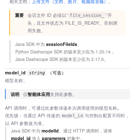
相关文档：
上传文件（文档、图片、视频或音频）
。
重要
会话文件
ID
必须以“
”开
file_session_
头，且文件状态为
FILE_IS_READY
。否则调
用失败。
Java SDK 中为
sessionFileIds
。
Python Dashscope SDK 的版本至少应为
1.20.14，
Java Dashscope SDK 的版本至少应为
2.17.0。
model_id
（可选）
string
模型名称。
说明
仅
智能体应用
支持此参数。
API 调用时，可通过此参数传递本次调用使用的模型名称
。
优先级：当通过 API 传递的
与控制台配置不同时，
model_id
以 API 参数值为准。
Java SDK 中为
modelId
。通过
HTTP
调用时，请将
model_id
放入
parameters
对象中。