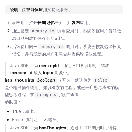
说明
仅
智能体应用
支持此参数。
在应用中打开
长期记忆
开关，并
发布
应用。
通过指定
调用应用时，系统依据用户偏好信
memory_id
息自动构建和保存长期记忆。
后续使用同一
调用时，系统会恢复这些长期
memory_id
记忆，并与最新的用户消息合并提供给模型处理。
Java SDK 中为
memoryId
。通过 HTTP 调用时，请将
memory_id
放入
input
对象中。
has_thoughts
（可选）默认值为
boolean
False
是否输出插件调用、知识检索的过程
，或已开启思考模式的模
型思考过程
，在
字段中查看。
thoughts
参数值：
True：输出。
False（默认）：不输出。
Java SDK 中为
hasThoughts
。通过 HTTP 调用时，请将