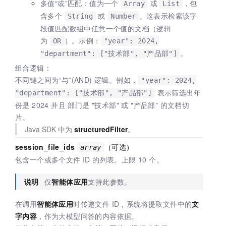
多值“或”匹配：值为一个
或
，包
Array
List
含多个
或
。这表示检索该字
String
Number
段值匹配数组中任意一个值的文档（逻辑
为
）。示例：
OR
"year": 2024,
。
"department": ["技术部", "产品部"]
组合逻辑：
不同键之间为“与”(AND) 逻辑。例如，
"year": 2024,
表示筛选出年
"department": ["技术部", "产品部"]
份是 2024 并且 部门是 "技术部" 或 "产品部" 的文档切
片。
Java SDK 中为
structuredFilter
。
session_file_ids
（可选）
array
包含一个或多个文件 ID 的列表。上限 10 个。
说明
仅
智能体应用
支持此参数。
在调用
智能体应用
时传递文件 ID，系统将提取文件中的
文
字内容
，作为大模型问答的内容依据。