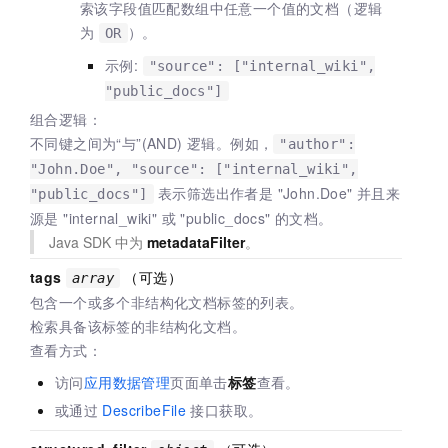
索该字段值匹配数组中任意一个值的文档（逻辑
为
）。
OR
示例:
"source": ["internal_wiki",
"public_docs"]
组合逻辑：
不同键之间为“与”(AND) 逻辑。例如，
"author":
"John.Doe", "source": ["internal_wiki",
表示筛选出作者是 "John.Doe" 并且来
"public_docs"]
源是 "internal_wiki" 或 "public_docs" 的文档。
Java SDK 中为
metadataFilter
。
tags
（可选）
array
包含一个或多个非结构化文档标签的列表。
检索具备该标签的非结构化文档。
查看方式：
访问
应用数据管理
页面单击
标签
查看。
或通过
DescribeFile
接口获取。