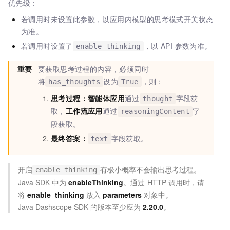
优先级：
若调用时未设置此参数，以应用内模型的思考模式开关状态
为准。
若调用时设置了
，以 API 参数为准。
enable_thinking
重要
要获取思考过程的内容，必须同时
将
设为
，则：
has_thoughts
True
思考过程：
智能体应用
通过
字段获
thought
取，
工作流应用
通过
字
reasoningContent
段获取。
最终答案：
字段获取。
text
开启
有极小概率不会输出思考过程。
enable_thinking
Java SDK
中为
enableThinking
。通过
HTTP
调用时，请
将
enable_thinking
放入
parameters
对象中。
Java Dashscope SDK
的版本至少应为
2.20.0
。