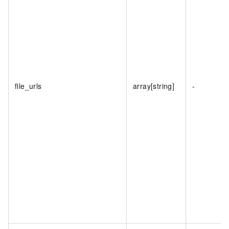
file_urls
array[string]
-