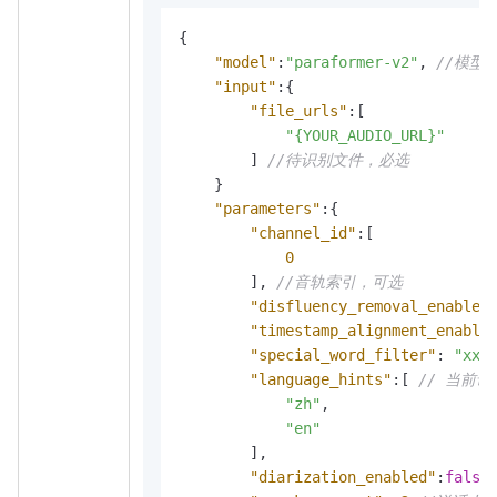
{
"model"
:
"paraformer-v2"
,
//模型
"input"
:
{
"file_urls"
:
[
"{YOUR_AUDIO_URL}"
]
//待识别文件，必选
}
"parameters"
:
{
"channel_id"
:
[
0
]
,
//音轨索引，可选
"disfluency_removal_enabled
"timestamp_alignment_enable
"special_word_filter"
:
"xxx
"language_hints"
:
[
// 当前该
"zh"
,
"en"
]
,
"diarization_enabled"
:
false