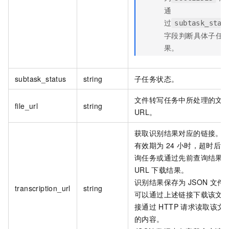
通
过
subtask_stat
字段判断具体子任
果。
subtask_status
string
子任务状态。
文件转写任务中所处理的文
file_url
string
URL。
获取识别结果对应的链接。
有效期为
24
小时，超时后无
询任务或通过先前查询结果
URL
下载结果。
识别结果保存为
JSON
文件
transcription_url
string
可以通过上述链接下载该文
接通过
HTTP
请求读取该文
的内容。