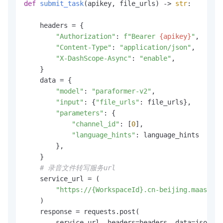
def
submit_task
(
apikey, file_urls
) -> 
str
:

    headers = {

"Authorization"
: 
f"Bearer 
{apikey}
"
,

"Content-Type"
: 
"application/json"
,

"X-DashScope-Async"
: 
"enable"
,

    }

    data = {

"model"
: 
"paraformer-v2"
,

"input"
: {
"file_urls"
: file_urls},

"parameters"
: {

"channel_id"
: [
0
],

"language_hints"
: language_hints

        },

    }

# 录音文件转写服务url
    service_url = (

"https://{WorkspaceId}.cn-beijing.maas.ali
    )

    response = requests.post(

        service_url, headers=headers, data=json.du