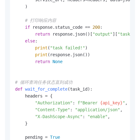
    )

# 打印响应内容
if
 response.status_code == 
200
:

return
 response.json()[
"output"
][
"task_id"
else
:

print
(
"task failed!"
)

print
(response.json())

return
None
# 循环查询任务状态直到成功
def
wait_for_complete
(
task_id
):

    headers = {

"Authorization"
: 
f"Bearer 
{api_key}
"
,

"Content-Type"
: 
"application/json"
,

"X-DashScope-Async"
: 
"enable"
,

    }

    pending = 
True