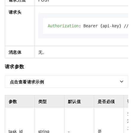
请求头
Authorization
: 
Bearer {api-key} 
消息体
无。
请求参数
点击查看请求示例
参数
类型
默认值
是否必须
说
查
定
为
task_id
string
-
是