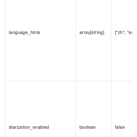
language_hints
array[string]
["zh", "en"]
diarization_enabled
boolean
false