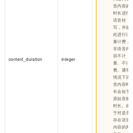
音内容的
时长进行
语音转
写，并据
此进行计
量计费，
非语音内
容不计
content_duration
integer
量、不计
费。通常
情况下语
音内容时
长会短于
原始音频
时长。由
于对是否
存在语音
内容的判