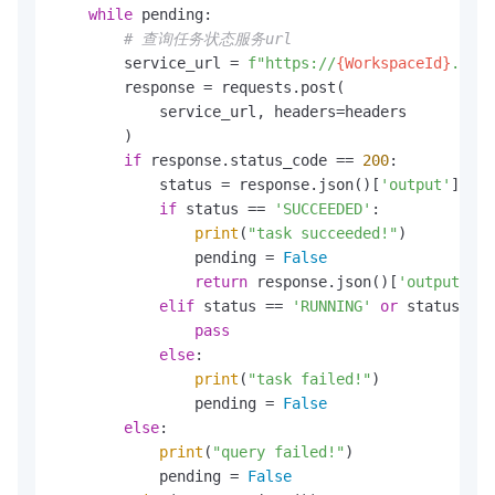
while
 pending:

# 查询任务状态服务url
        service_url = 
f"https://
{WorkspaceId}
.cn-b
        response = requests.post(

            service_url, headers=headers

        )

if
 response.status_code == 
200
:

            status = response.json()[
'output'
][
'ta
if
 status == 
'SUCCEEDED'
:

print
(
"task succeeded!"
)

                pending = 
False
return
 response.json()[
'output'
][
'
elif
 status == 
'RUNNING'
or
 status == 
pass
else
:

print
(
"task failed!"
)

                pending = 
False
else
:

print
(
"query failed!"
)

            pending = 
False