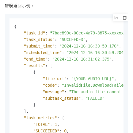
错误返回示例：
{
"task_id"
:
"7bac899c-06ec-4a79-8875-xxxxxxxxxx
"task_status"
:
"SUCCEEDED"
,
"submit_time"
:
"2024-12-16 16:30:59.170"
,
"scheduled_time"
:
"2024-12-16 16:30:59.204"
,
"end_time"
:
"2024-12-16 16:31:02.375"
,
"results"
:
[
{
"file_url"
:
"{YOUR_AUDIO_URL}"
,
"code"
:
"InvalidFile.DownloadFailed"
,
"message"
:
"The audio file cannot be d
"subtask_status"
:
"FAILED"
}
]
,
"task_metrics"
:
{
"TOTAL"
:
1
,
"SUCCEEDED"
:
0
,