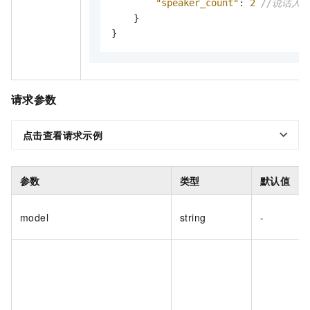
"speaker_count"
:
2
//说话人
}
}
请求参数
点击查看请求示例
参数
类型
默认值
model
string
-