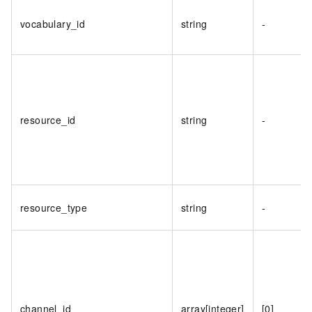
vocabulary_id
string
-
resource_id
string
-
resource_type
string
-
channel_id
array[integer]
[0]