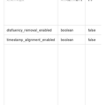
disfluency_removal_enabled
boolean
false
timestamp_alignment_enabled
boolean
false