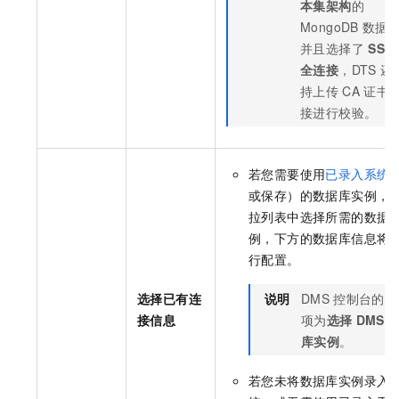
本集架构
的
MongoDB
数据
并且选择了
SSL
全连接
，DTS
还
持上传
CA
证书
接进行校验。
若您需要使用
已录入系统
或保存）的数据库实例，
拉列表中选择所需的数据
例，下方的数据库信息将
行配置。
选择已有连
说明
DMS
控制台的配
接信息
项为
选择
DMS
库实例
。
若您未将数据库实例录入