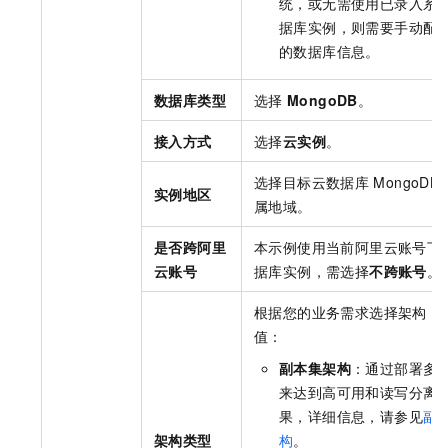
统，或无需使用已录入系
据库实例，则需要手动配
的数据库信息。
数据库类型
选择
MongoDB
。
接入方式
选择
云实例
。
选择目标
云数据库
MongoDB
实例地区
属地域。
是否跨阿里
本示例使用当前阿里云账号下
云账号
据库实例，需选择
不跨账号
。
根据您的业务需求选择架构，
值：
副本集架构
：通过部署多
来达到高可用和读写分离
果，详细信息，请参见
副
架构类型
构
。