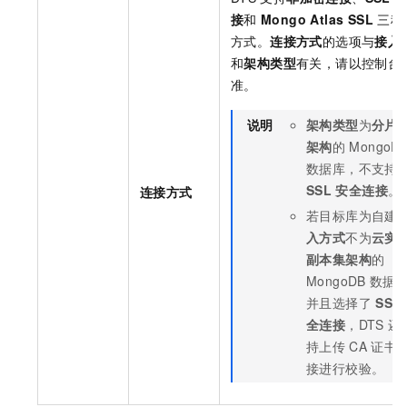
接
和
Mongo Atlas SSL
三种
方式。
连接方式
的选项与
接入
和
架构类型
有关，请以控制台
准。
说明
架构类型
为
分片
架构
的
MongoD
数据库，不支持
SSL
安全连接
。
连接方式
若目标库为自建
入方式
不为
云实
副本集架构
的
MongoDB
数据
并且选择了
SSL
全连接
，DTS
还
持上传
CA
证书
接进行校验。