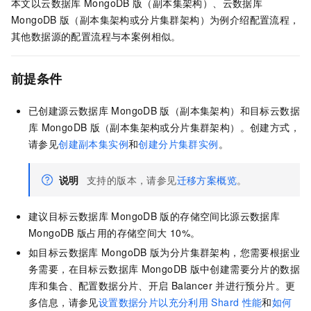
本文以
云数据库
MongoDB
版
（副本集架构）、
云数据库
MongoDB
版
（副本集架构或分片集群架构）为例介绍配置流程，
其他数据源的配置流程与本案例相似。
前提条件
已创建源
云数据库
MongoDB
版
（副本集架构）和目标
云数据
库
MongoDB
版
（副本集架构或分片集群架构）。创建方式，
请参见
创建副本集实例
和
创建分片集群实例
。
说明
支持的版本，请参见
迁移方案概览
。
建议目标
云数据库
MongoDB
版
的存储空间比源
云数据库
MongoDB
版
占用的存储空间大
10%。
如目标
云数据库
MongoDB
版
为分片集群架构，您需要根据业
务需要，在目标
云数据库
MongoDB
版
中创建需要分片的数据
库和集合、配置数据分片、开启
Balancer
并进行预分片。更
多信息，请参见
设置数据分片以充分利用
Shard
性能
和
如何