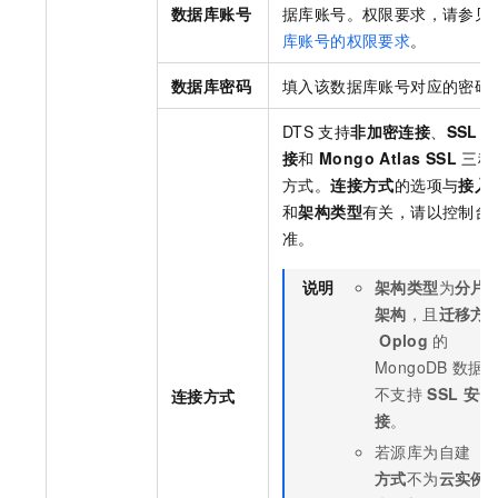
数据库账号
据库账号。权限要求，请参见
库账号的权限要求
。
数据库密码
填入该数据库账号对应的密码
DTS
支持
非加密连接
、
SSL
接
和
Mongo Atlas SSL
三种
方式。
连接方式
的选项与
接入
和
架构类型
有关，请以控制台
准。
说明
架构类型
为
分片
架构
，且
迁移方
Oplog
的
MongoDB
数据
不支持
SSL
安全
连接方式
接
。
若源库为自建（
方式
不为
云实例