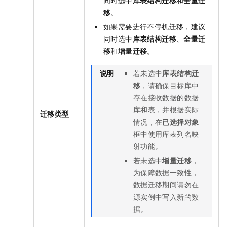
移
。
如果需要进行不停机迁移，建议
同时选中
库表结构迁移
、
全量迁
移
和
增量迁移
。
说明
若未选中
库表结构迁
移
，请确保目标库中
存在接收数据的数据
库和表，并根据实际
迁移类型
情况，在
已选择对象
框中使用库表列名映
射功能。
若未选中
增量迁移
，
为保障数据一致性，
数据迁移期间请勿在
源实例中写入新的数
据。