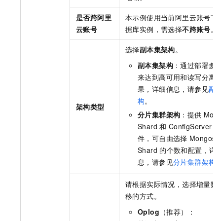
是否跨阿里
本示例使用当前阿里云账号下
云账号
据库实例，需选择
不跨账号
。
选择
副本集架构
。
副本集架构
：通过部署多
来达到高可用和读写分离
果，详细信息，请参见
副
构
。
架构类型
分片集群架构
：提供
Mon
Shard
和
ConfigServer
件，可自由选择
Mongos
Shard
的个数和配置，详
息，请参见
分片集群架构
请根据实际情况，选择增量数
移的方式。
Oplog
（推荐）：