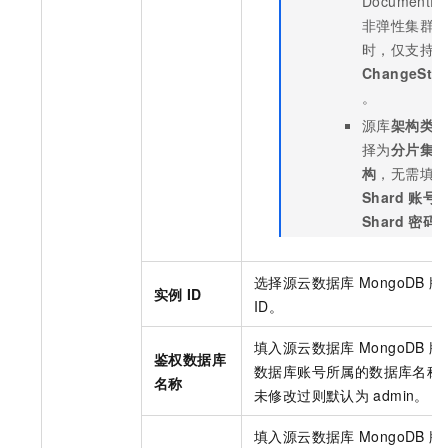
DocumentD
非弹性集群
时，仅支持
ChangeStr
。
源库
架构类
择为
分片集
构
，无需填
Shard
账号
Shard
密码
选择源
云数据库
MongoDB
版
实例
ID
ID。
填入源
云数据库
MongoDB
版
鉴权数据库
数据库账号所属的数据库名称
名称
未修改过则默认为
admin。
填入源
云数据库
MongoDB
版