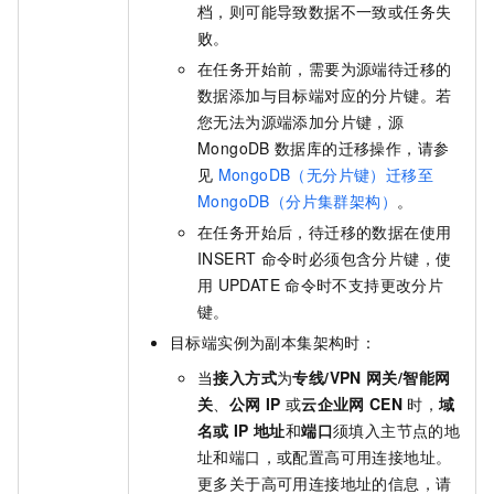
档，则可能导致数据不一致或任务失
败。
在任务开始前，需要为源端待迁移的
数据添加与目标端对应的分片键。若
您无法为源端添加分片键，源
MongoDB
数据库的迁移操作，请参
见
MongoDB（无分片键）迁移至
MongoDB（分片集群架构）
。
在任务开始后，待迁移的数据在使用
INSERT
命令时必须包含分片键，使
用
UPDATE
命令时不支持更改分片
键。
目标端实例为副本集架构时：
当
接入方式
为
专线/VPN
网关/智能网
关
、
公网
IP
或
云企业网
CEN
时，
域
名或
IP
地址
和
端口
须填入主节点的地
址和端口，或配置高可用连接地址。
更多关于高可用连接地址的信息，请