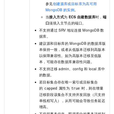
参见
创建源库或目标库为高可用
MongoDB
的实例
。
当
接入方式
为
ECS
自建数据库
时，
端
口
须填入主节点的端口。
不支持通过
SRV
地址连接
MongoDB
数
据库。
建议源和目标库的
MongoDB
的数据库版
本保持一致，或者从低版本迁移到高版本
以保障兼容性。如为高版本迁移至低版
本，可能存在数据库兼容性问题。
不支持迁移
admin、config
和
local
库中
的数据。
若目标集合存在唯一索引或目标集合
的
属性为
时，则在增量
capped
true
迁移阶段该集合不支持并发回放（只支持
单线程写入），从而可能会导致任务延迟
增高。
不保留事务信息，即源库中的事务迁移到