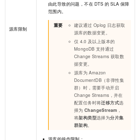
由此导致的问题，不在
DTS
的
SLA
保障
范围内。
重要
建议通过
Oplog
日志获取
源库限制
源库的数据变更。
仅
4.0
及以上版本的
MongoDB
支持通过
Change Streams
获取数
据变更。
源库为
Amazon
DocumentDB（非弹性集
群）时，需要手动开启
Change Streams，并在
配置任务时将
迁移方式
选
择为
ChangeStream
，
将
架构类型
选择为
分片集
群架构
。
源库的操作限制：