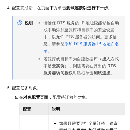
配置完成后，在页面下方单击
测试连接以进行下一步
。
说明
请确保
DTS
服务的
IP
地址段能够被自动
或手动添加至源库和目标库的安全设置
中，以允许
DTS
服务器的访问。更多信
息，请参见
添加
DTS
服务器
IP
地址白名
单
。
若源库或目标库为自建数据库（
接入方式
不是
云实例
），则还需要在弹出的
DTS
服务器访问授权
对话框单击
测试连接
。
配置任务对象。
在
对象配置
页面，配置待迁移的对象。
配置
说明
如果只需要进行全量迁移，建议
同时选中
库表结构迁移
和
全量迁