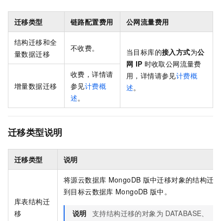
迁移类型
链路配置费用
公网流量费用
结构迁移和全
不收费。
当目标库的
接入方式
为
公
量数据迁移
网
IP
时收取公网流量费
收费，详情请
用，详情请参见
计费概
增量数据迁移
参见
计费概
述
。
述
。
迁移类型说明
迁移类型
说明
将源
云数据库
MongoDB
版
中迁移对象的结构迁
到目标
云数据库
MongoDB
版
中。
库表结构迁
移
说明
支持结构迁移的对象为
DATABASE、