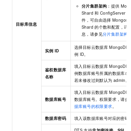
分片集群架构
：提供
Mon
Shard
和
ConfigServer
件，可自由选择
Mongos
目标库信息
Shard
的个数和配置，详
息，请参见
分片集群架构
选择目标
云数据库
MongoDB
实例
ID
例
ID。
填入目标
云数据库
MongoDB
鉴权数据库
例数据库账号所属的数据库名
名称
若未修改过则默认为
admin。
填入目标
云数据库
MongoDB
数据库账号
数据库账号。权限要求，请参
据库账号的权限要求
。
数据库密码
填入该数据库账号对应的密码
DTS
支持
非加密连接
、
SSL