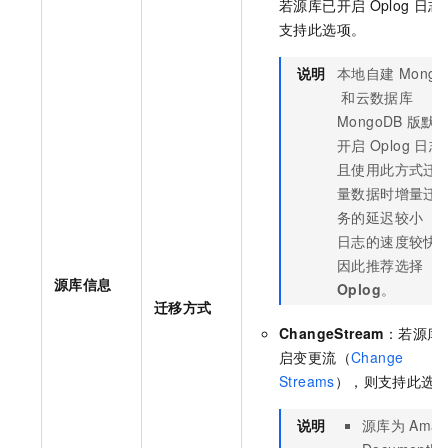
若源库已开启
Oplog
日志
支持此选项。
说明
本地自建
Mongo
和
云数据库
MongoDB
版
默
开启
Oplog
日志
且使用此方式迁
量数据时增量迁
务的延迟较小（
日志的速度较快
因此推荐选择
源库信息
Oplog
。
迁移方式
ChangeStream
：若源库
启变更流（
Change
Streams
），则支持此选
说明
源库为
Amaz