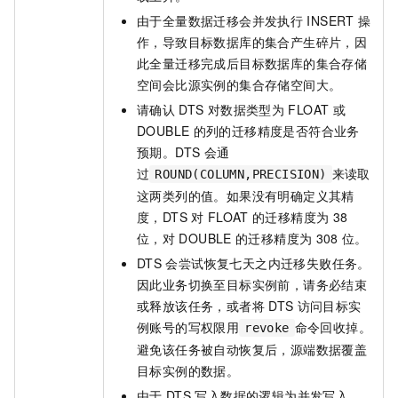
由于全量数据迁移会并发执行
INSERT
操
作，导致目标数据库的集合产生碎片，因
此全量迁移完成后目标数据库的集合存储
空间会比源实例的集合存储空间大。
请确认
DTS
对数据类型为
FLOAT
或
DOUBLE
的列的迁移精度是否符合业务
预期。DTS
会通
过
来读取
ROUND(COLUMN,PRECISION)
这两类列的值。如果没有明确定义其精
度，DTS
对
FLOAT
的迁移精度为
38
位，对
DOUBLE
的迁移精度为
308
位。
DTS
会尝试恢复七天之内迁移失败任务。
因此业务切换至目标实例前，请务必结束
或释放该任务，或者将
DTS
访问目标实
例账号的写权限用
命令回收掉。
revoke
避免该任务被自动恢复后，源端数据覆盖
目标实例的数据。
由于
DTS
写入数据的逻辑为并发写入，