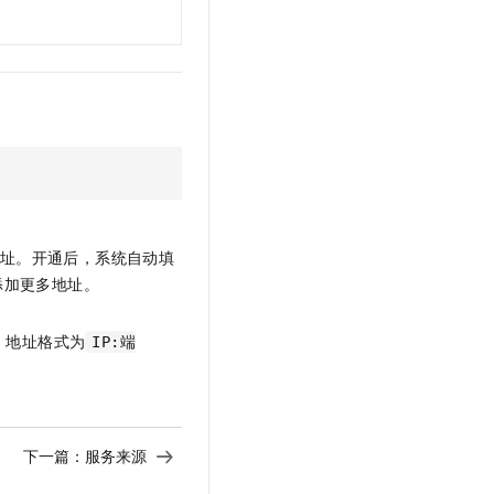
t.diy 一步搞定创意建站
构建大模型应用的安全防护体系
通过自然语言交互简化开发流程,全栈开发支持
通过阿里云安全产品对 AI 应用进行安全防护
址。开通后，系统自动填
添加更多地址。
，地址格式为
IP:端
下一篇：
服务来源