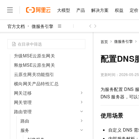
操作指南
大模型
产品
解决方案
权益
定价
微服务注册配置中心
官方文档
微服务引擎
微服务治理
大模型
产品
解决方案
权益
定价
云市场
伙伴
服务
了解阿里云
精选产品
精选解决方案
普惠上云
产品定价
精选商城
成为销售伙伴
售前咨询
为什么选择阿里云
云原生网关
千问AI平台
微服务引擎
首页
了解云产品的定价详情
创建MSE云原生网关
大模型服务平台百炼
睿译宝，AI翻译排版一
普惠上云 官方力荐
分销伙伴
在线服务
网站建设
什么是云计算
大
大模型服务与应用平台
上传文档即自动完成翻译和
云服务器38元/年起，超
升级MSE云原生网关
配置DNS
咨询伙伴
多端小程序
技术领先
云上成本管理
售后服务
释放MSE云原生网关
千问大模型
GLM-5.2：长任务时代
官方推荐返现计划
大模型
大模型
精选产品
精选解决方案
Salesforce 国际版订阅
稳定可靠
管理和优化成本
云原生网关功能指引
多元化、高性能、安全可靠
推荐新用户得奖励，单订单
更新时间：
2026-05-25
销售伙伴合作计划
自助服务
友盟天域
安全合规
人工智能与机器学习
AI
文本生成
横向网关产品特性汇总
无影云电脑
Hermes Agent，打造
云工开物
为服务配置
DNS
无影生态合作计划
在线服务
网关迁移
观测云
分析师报告
随时随地安全接入的云上超
自主进化，持久记忆，越用
高校专属算力普惠，学生认
计算
互联网应用开发
Qwen3.8-Max
DNS
服务器，可以
HOT
Salesforce On Alibaba C
工单服务
网关管理
智能体时代全能旗舰模型
Tuya 物联网平台阿里云
研究报告与白皮书
云解析DNS
快速拥有专属 OpenClaw
Consulting Partner 合
大数据
容器
免费试用
路由管理
短信专区
使用场景
蓝凌 OA
Qwen3.7-Plus
AI 大模型销售与服务生
现代化应用
存储
路由
天池大赛
能看、能想、能动手的多模
云原生大数据计算服务 Max
解决方案免费试用 新老
电子合同
自定义
DNS
需
服务
面向分析的企业级SaaS模
最高领取价值200元试用
安全
网络与CDN
AI 算法大赛
Qwen3-VL-Plus
畅捷通
内部服务解析