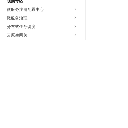
视频专区
微服务注册配置中心
微服务治理
分布式任务调度
云原生网关
为什么选择阿里云
大模型
产品和定
什么是云计算
千问大模型
全部产品
全球基础设施
大模型服务
免费试用
技术领先
AI应用构建
产品动态
稳定可靠
产品定价