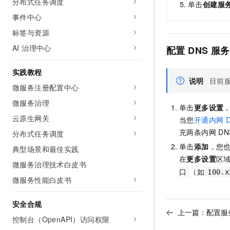
分布式任务调度
单击
创建服
10 分钟在聊天系统中增加
专有云
事件中心
标签与资源
AI 治理中心
配置
DNS
服务
实践教程
说明
目前
微服务注册配置中心
微服务治理
单击
更多设置
云原生网关
当您
开通内网
充两条内网
DN
分布式任务调度
单击
添加
，您
典型场景和最佳实践
在
更多设置
区
微服务治理技术白皮书
（如
口
100.x
微服务性能白皮书
安全合规
上一篇：
配置服
控制台（OpenAPI）访问权限