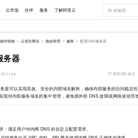
云市场
伙伴
服务
了解阿里云
AI 特惠
数据与 API
成为产品伙伴
企业增值服务
最佳实践
价格计算器
AI 场景体
基础软件
产品伙伴合
阿里云认证
市场活动
配置报价
大模型
操作指南
云原生网关
路由管理
服务
配置DNS服务器
自助选配和估算价格
步到位
域名与网站
智启 AI 普惠权益
产品生态集成认证中心
企业支持计划
云上春晚
Qwen Audio：打造专属 AI 语音助手
千问官方 MaaS 平台，为开发者和 Agent 而生，新用户赠送 1 亿 + tokens 额度
云服务器 EC
一句话生成原生
AI Coding
阿里云Maa
2026 阿里云
为企业打
数据集
Windows
大模型认证
模型
NEW
NEW
格式还原
值低价云产品抢先购
提供智能易用的域名与建站服务
至高享 1亿+免费 tokens，加速 Al 应用落地
Qwen-Audio-3.0-Realtime 端到端实时语音角色扮演
安全可靠、弹
输入一句话想法,
智能编程，一键
服务器
产品生态伙伴
专家技术服务
云上奥运之旅
弹性计算合作
阿里云中企出
手机三要素
宝塔 Linux
全部认证
价格优势
开源旗舰模型
对象存储 OSS
即刻拥有 DeepSeek-V4-Pro
阿里云 OPC 创新助力计划
云数据库 RD
一键部署幻兽
AI 电商营销
产品生态伙伴工作台
企业增值服务台
云栖战略参考
云存储合作计
云栖大会
身份实名认证
CentOS
训练营
推动算力普惠，释放技术红利
的大模型服务
最高返9万
真正可用的 1M 上下文,一次完成代码全链路开发
轻松解锁专属 DeepSeek-V4-Pro
至高百万元 Token 补贴，加速一人公司成长
稳定、安全、高性价比、高性能的云存储服务
一键购买专属
从图文生成到
复制 MD 格式
 03:11:04
云上的中国
数据库合作计
活动全景
短信
Docker
图片和
自进化智能体
人工智能平台 PAI
5 分钟轻松部署专属 QwenPaw
Token Plan 模型订阅计划
Qoder
高效搭建 AI
AI 广告创作
企业成长
大模型
NEW
HOT
信息公告
服务器可以实现高效、安全的内部域名解析，确保内部服务的访问稳定性
看见新力量
云网络合作计
OCR 文字识别
JAVA
级电脑
越聪明
证享300元代金券
一站式AI开发、训练和推理服务
Qwen3.8-Max 首发尝鲜，限时加量 10 倍，夜间低至2折
从聊天伙伴进化为能主动干活的本地数字员工
面向真实软件
图文、视频一
Kimi-K3
HappyHors
实现对内部服务域名的集中管理，避免因外部
DNS
故障或网络波动导
NEW
魔搭 Mode
loud
服务实践
官网公告
Kimi 最新旗舰模型，长程编程与推理利器
让文字生成流
金融模力时刻
Salesforce O
版
发票查验
全能环境
Qoder CN
Claude Code + GStack 打造工程团队
千问办公，限时限量积分加倍
云原生数据库 P
低代码高效构
AI 建站
NEW
作计划
计划
创新中心
魔搭 ModelSc
健康状态
让AI从“聊天伙伴”进化为能干活的“数字员工”
覆盖公网/内网、递归/权威、移动APP等全场景解析服务
安装技能 GStack，拥有专属 AI 工程团队
你的AI工作搭子，覆盖日常办公高频场景
基于千问大模型等，支持代码智能生成、研发智能问答
0 代码专业建
客户案例
天气预报查询
操作系统
Deepseek-v4-pro
HappyHors
态合作计划
态智能体模型
旗舰 MoE 大模型，百万上下文与顶尖推理能力
图生视频，流
Compute
同享
容器服务 Kubernetes 版 ACK
万小智 AI 建站低至 15元/月
云防火墙
AI 短剧/漫剧
快递物流查询
WordPress
成为服务伙
高校合作
求：满足用户对内网
DNS
的自定义配置需求。
式云数据仓库
点，立即开启云上创新
提供一站式管理容器应用的 K8s 服务
送.CN域名，送备案服务码
云原生的云上
AI助力短剧
GLM-5.2
Wan2.7-T
Ubuntu
：后端服务位于
VPC
内时，API
网关使用内网
DNS
正确路由请求。