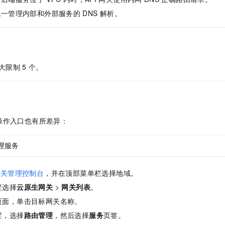
服务生态伙伴
视觉 Coding、空间感知、多模态思考等全面升级
1M上下文，专为长程任务能力而生
云工开物
企业应用
Night Plan 支持 Qwen 3.8-Max
AI 办公
NEW
统一管理内部和外部服务的
DNS
解析。
Red Hat
30+ 款产品免费体验
夜间 5 折，Qwen/Meoo/TokenPlan 客户专享
AI智能应用
科研合作
ERP
堂（旗舰版）
SUSE
智能客服
AI 应用构建
大模型原生
CRM
2个月
自动承接线索
建站小程序
Qoder
大模型服务平台百炼-应用模版
OA 办公系统
HOT
NEW
大限制
5
个。
面向真实软件
个人版上线、团队版降价；千问3.8-Max首发发尝鲜
丰富多元化的应用模版和解决方案
力提升
财税管理
模板建站
万有无界
大模型服务平台百炼-智能体
400电话
定制建站
的模型效果
灵活可视化地构建企业级 Agent
方案
广告营销
模板小程序
操作入口也有所差异：
秒悟
人工智能平台 PAI
定制小程序
云端极速 AI 
新一代 AI 视频生成模型，深度适配广告营销等场景
AI Native 的算法工程平台，一站式完成建模、训练、推理服务部署
理服务
APP 开发
网关管理控制台
，并在顶部菜单栏选择地域。
建站系统
栏选择
云原生网关
>
网关列表
。
AI 应用
10分钟微调：让0.6B模型媲美235B模型
多模态数据信
页面，单击目标网关名称。
依托云原生高可用架构,实现Dify私有化部署
用1%尺寸在特定领域达到大模型90%以上效果
栏，选择
路由管理
，然后选择
服务
页签。