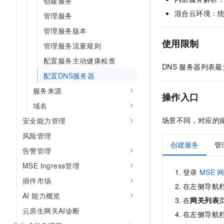
创建服务
AI 产品 免费试用
网络
安全
云开发大赛
混合云环境：
管理服务
Tableau 订阅
1亿+ 大模型 tokens 和 
可观测
入门学习赛
管理服务版本
中间件
AI空中课堂在线直播课
140+云产品 免费试用
使用限制
大模型服务
管理服务流量规则
上云与迁云
产品新客免费试用，最长1
数据库
配置服务主动健康检查
生态解决方案
千问AI平台-Token Plan
DNS
服务器列表最
企业出海
大模型ACA认证体验
大数据计算
配置DNS服务器
助力企业全员 AI 认知与能
行业生态解决方案
政企业务
服务来源
媒体服务
操作入口
千问AI平台-模型体验
开发者生态解决方案
域名
在线体验全尺寸、多种模态
企业服务与云通信
AI 开发和 AI 应用解决
场景不同，对应的
安全能力管理
Happy 系列大模型
域名与网站
风险管理
创建服务
管
告警管理
终端用户计算
MSE Ingress管理
登录
MSE
Serverless
大模型解决方案
插件市场
在左侧导航
开发工具
AI 能力概览
快速部署 Dify，高效搭建 
在
网关列表
云原生网关AI诊断
迁移与运维管理
在左侧导航