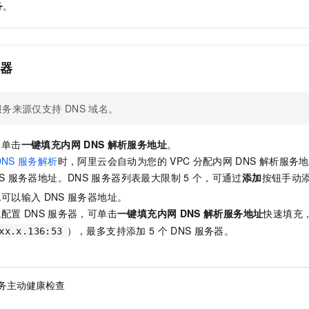
务
。
一个 AI 助手
即刻拥有 DeepSeek-R1 满血版
超强辅助，Bol
在企业官网、通讯软件中为客户提供 AI 客服
多种方案随心选，轻松解锁专属 DeepSeek
器
服务来源仅支持
DNS
域名。
，单击
一键填充内网
DNS
解析服务地址
。
DNS
服务解析
时，阿里云会自动为您的
VPC
分配内网
DNS
解析服务地
S
服务器地址。DNS
服务器列表最大限制
5
个，可通过
添加
按钮手动
也可以输入
DNS
服务器地址。
域配置
DNS
服务器，可单击
一键填充内网
DNS
解析服务地址
快速填充
），最多支持添加
5
个
DNS
服务器。
xx.x.136:53
务主动健康检查