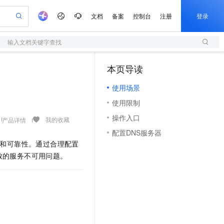
文档
备案
控制台
注册
登录
输入文档关键字查找
验
作计划
器
AI 活动
专业服务
服务伙伴合作计划
开发者社区
加入我们
服务平台百炼
阿里云 OPC 创新助力计划
本页导读
（1）
一站式生成采购清单，支持单品或批量购买
S
可编辑精美 PPT 文稿
S产品伙伴计划（繁花）
峰会
造的大模型服务与应用开发平台
轻量应用服务器
Agency Agents：拥有专属领域专家
AI 生产力先锋
Al MaaS 服务伙伴赋能合作
域名
博文
Careers
至高可申请百万元
使用场景
性可伸缩的云计算服务
 轻松生成专业的 PPT
开启高性价比 AI 编程新体验
先锋实践拓展 AI 生产力的边界
快速构建应用程序和网站，即刻迈出上云第一步
多领域专家智能体,一键组建 AI 虚拟交付团队
Token 补贴，五大权
计划
海大会
伙伴信用分合作计划
商标
问答
社会招聘
使用限制
益加速 OPC 成功
S
帕鲁游戏服务器
数字证书管理服务（原SSL证书）
HappyHorse 打造一站式影视创作平台
飞天发布时刻
HOT
划
备案
电子书
校园招聘
操作入口
联机服务器，轻松开启游戏
视频创作，一键激活电商全链路生产力
全托管，含MySQL、PostgreSQL、SQL Server、MariaDB多引擎
实现全站HTTPS，呈现可信的WEB访问
所见，即是所愿
可视化编排打通从文字构思到成片全链路闭环
我的收藏
产品详情
更多支持
划
公司注册
镜像站
配置DNS服务器
视频生成
语音识别与合成
 智能体与工作流应用
短信服务
漫剧工坊：一站式动画创作平台
AI 实训营
和可靠性。通过合理配置
合作伙伴培训与认证
划
上云迁移
的智能体编程平台
站生成，高效打造优质广告素材
通过阿里云百炼高效搭建AI应用,助力高效开发
快速生产连贯的高质量长漫剧
从基础到进阶，Agent 创客手把手教你
国内短信简单易用，安全可靠，秒级触达，全球覆盖200+国家和地区。
e-1.1-T2V
Qwen3-TTS-Flash
致的服务不可用问题。
lScope
我要反馈
查询合作伙伴
畅细腻的高质量视频
离线语音合成大模型，多语言方言自适应，低延迟高稳定
n Alibaba Cloud ISV 合作
代维服务
olarDB
建企业门户网站
大数据开发治理平台 DataWorks
10 分钟搭建微信、支付宝小程序
创新加速
ope
登录合作伙伴管理后台
我要建议
站，无忧落地极速上线
以可视化方式快速构建移动和 PC 门户网站
100%兼容MySQL、PostgreSQL，兼容Oracle，支持集中和分布式
高效部署网站，快速应用到小程序
Data Agent 驱动的一站式 Data+AI 开发治理平台
e-1.1-I2V
Cosyvoice-V3-Flash
安全
畅自然，细节丰富
高表现力语音合成大模型，语音克隆听感自然
我要投诉
上云场景组合购
伴
边界网络安全防护产品
漫剧创作，剧本、分镜、视频高效生成
覆盖90%+业务场景，专享组合折扣价
2V
VPN
Fun-ASR