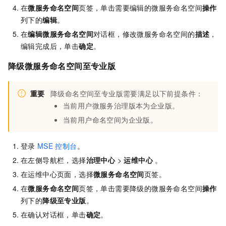
在
微服务命名空间
页签，单击需要编辑的微服务命名空间
操作
列下的
编辑
。
在
编辑微服务命名空间
对话框，修改微服务命名空间的
描述
，
编辑完成后，单击
确定
。
降级微服务命名空间至专业版
重要
降级命名空间至专业版需要满足以下前提条件：
当前用户微服务治理版本为企业版。
当前用户命名空间为企业版。
登录
MSE
控制台
。
在左侧导航栏，选择
治理中心
>
运维中心
。
在运维中心页面，选择
微服务命名空间
页签。
在
微服务命名空间
页签，单击需要降级的微服务命名空间
操作
列下的
降级至专业版
。
在确认对话框，单击
确定
。