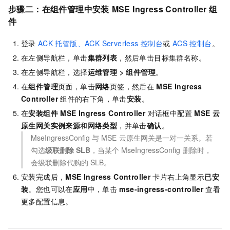
步骤二：在组件管理中安装
MSE Ingress Controller
组
件
登录
ACK
托管版、ACK Serverless
控制台
或
ACS 控制台
。
在左侧导航栏，单击
集群列表
，然后单击目标集群名称。
在左侧导航栏，选择
运维管理
>
组件管理
。
在
组件管理
页面，单击
网络
页签，然后在
MSE Ingress
Controller
组件的右下角，单击
安装
。
在
安装组件 MSE Ingress Controller
对话框中配置
MSE 云
原生网关实例来源
和
网络类型
，并单击
确认
。
MseIngressConfig
与
MSE
云原生网关是一对一关系。若
勾选
级联删除
SLB
，当某个
MseIngressConfig
删除时，
会级联删除代购的
SLB。
安装完成后，
MSE Ingress Controller
卡片右上角显示
已安
装
。您也可以在
应用
中，单击
mse-ingress-controller
查看
更多配置信息。