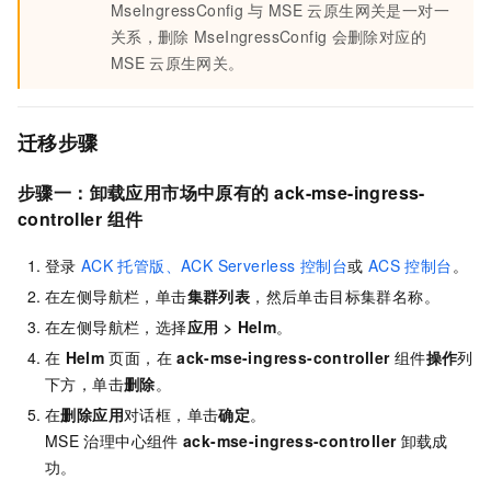
MseIngressConfig
与
MSE
云原生网关是一对一
关系，删除
MseIngressConfig
会删除对应的
MSE
云原生网关。
迁移步骤
步骤一：卸载应用市场中原有的
ack-mse-ingress-
controller
组件
登录
ACK
托管版、ACK Serverless
控制台
或
ACS 控制台
。
在左侧导航栏，单击
集群列表
，然后单击目标集群名称。
在左侧导航栏，选择
应用
>
Helm
。
在
Helm
页面，在
ack-mse-ingress-controller
组件
操作
列
下方，单击
删除
。
在
删除应用
对话框，单击
确定
。
MSE
治理中心组件
ack-mse-ingress-controller
卸载成
功。