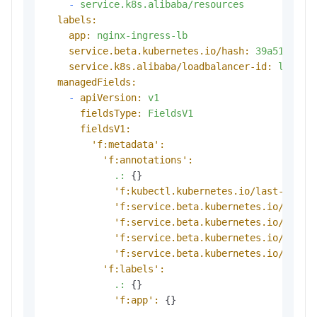
-
service.k8s.alibaba/resources
labels:
app:
nginx-ingress-lb
service.beta.kubernetes.io/hash:
39a51bd97b
service.k8s.alibaba/loadbalancer-id:
lb-bp1
managedFields:
-
apiVersion:
v1
fieldsType:
FieldsV1
fieldsV1:
'f:metadata':
'f:annotations':
.:
 {}

'f:kubectl.kubernetes.io/last-appli
'f:service.beta.kubernetes.io/aliba
'f:service.beta.kubernetes.io/aliba
'f:service.beta.kubernetes.io/aliba
'f:service.beta.kubernetes.io/aliba
'f:labels':
.:
 {}

'f:app':
 {}