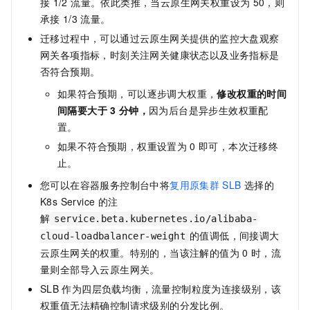
接
1/2 流量。依此类推，当云原生网关权重设为
50，则
承接
1/3
流量。
迁移过程中，可以通过云原生网关提供的监控大盘观察
网关各项指标，时刻关注网关健康状态以及业务指标是
否符合预期。
如果符合预期，可以逐步调大权重，
修改权重的时间
间隔要大于
3
分钟，
因为后台是异步生效权重配
置。
如果不符合预期，权重设置为
0
即可，本次迁移终
止。
您可以在容器服务控制台中将
复用原集群
SLB
选择的
K8s Service
的注
解
service.beta.kubernetes.io/alibaba-
的值调低，间接调大
cloud-loadbalancer-weight
云原生网关的权重。特别的，当该注解的值为
0
时，流
量则全部导入云原生网关。
SLB
作为四层负载均衡，流量控制粒度为连接级别，该
权重值无法精确控制请求级别的分发比例。