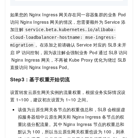
如果您的
Nginx Ingress
网关存在同一容器集群的业务
Pod
访问
Nginx Ingress
网关的情况，您需要额外为
Service
添
加注解
service.beta.kubernetes.io/alibaba-
cloud-loadbalancer-hostname: mse-ingress-
。在添加之前请确认
Service
对应的
SLB
未开
migration
启
IP
访问控制，因为该注解会强制业务
Pod
通过
SLB
访问
Nginx Ingress
网关，不再被
Kube Proxy
优化为绕过
SLB
直接访问
Nginx Ingress Pod。
Step3：基于权重开始切流
设置转发云原生网关实例的流量权重，根据业务实际情况设
置
1~100，建议初次设置为
1~10
之间。
该值为云原生网关各节点的权重值总和，SLB
会根据虚
拟服务器组中云原生网关和
Nginx Ingress
各节点的权
重比值分配流量。其中
Nginx Ingress
节点的权重总和
默认为
100，所以当云原生网关权重也设为
100，则承