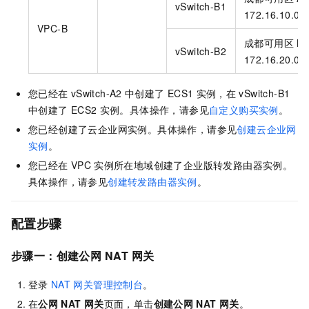
vSwitch-B1
172.16.10.0/
VPC-B
成都可用区
B
vSwitch-B2
172.16.20.0/
您已经在
vSwitch-A2
中创建了
ECS1
实例，在
vSwitch-B1
中创建了
ECS2
实例。具体操作，请参见
自定义购买实例
。
您已经创建了云企业网实例。具体操作，请参见
创建云企业网
实例
。
您已经在
VPC
实例所在地域创建了企业版转发路由器实例。
具体操作，请参见
创建转发路由器实例
。
配置步骤
步骤一：创建公网
NAT
网关
登录
NAT
网关管理控制台
。
在
公网
NAT
网关
页面，单击
创建公网
NAT
网关
。