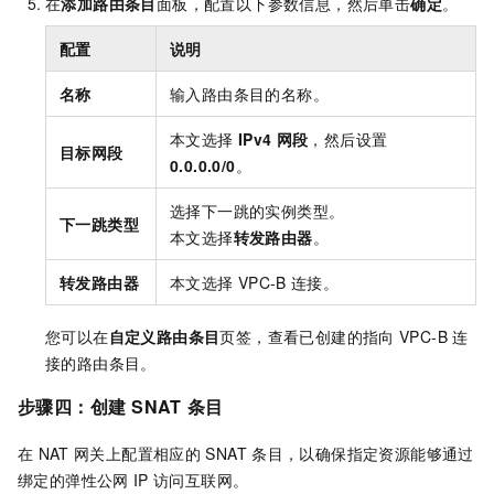
在
添加路由条目
面板，配置以下参数信息，然后单击
确定
。
配置
说明
名称
输入路由条目的名称。
本文选择
IPv4
网段
，然后设置
目标网段
0.0.0.0/0
。
选择下一跳的实例类型。
下一跳类型
本文选择
转发路由器
。
转发路由器
本文选择
VPC-B
连接。
您可以在
自定义路由条目
页签，查看已创建的指向
VPC-B
连
接的路由条目。
步骤四：创建
SNAT
条目
在
NAT
网关上配置相应的
SNAT
条目，以确保指定资源能够通过
绑定的弹性公网
IP
访问互联网。