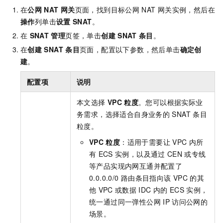
在
公网
NAT
网关
页面，找到目标公网
NAT
网关实例，然后在
操作
列单击
设置
SNAT
。
在
SNAT
管理
页签，单击
创建
SNAT
条目
。
在
创建
SNAT
条目
页面，配置以下参数，然后单击
确定创
建
。
配置项
说明
本文选择
VPC
粒度
。您可以根据实际业
务需求，选择适合自身业务的
SNAT
条目
粒度。
VPC
粒度
：适用于需要让
VPC
内所
有
ECS
实例，以及通过
CEN
或专线
等产品实现内网互通并配置了
0.0.0.0/0
路由条目指向该
VPC
的其
他
VPC
或数据
IDC
内的
ECS
实例，
统一通过同一弹性公网
IP
访问公网的
场景。