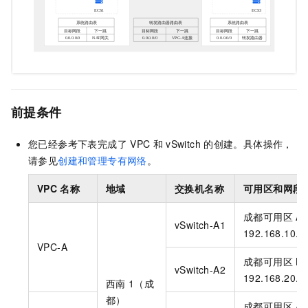
前提条件
您已经参考下表完成了
VPC
和
vSwitch
的创建。具体操作，
请参见
创建和管理专有网络
。
VPC
名称
地域
交换机名称
可用区和网段
成都可用区
A
vSwitch-A1
192.168.10.0
VPC-A
成都可用区
B
vSwitch-A2
192.168.20.0
西南
1（成
都）
成都可用区
A