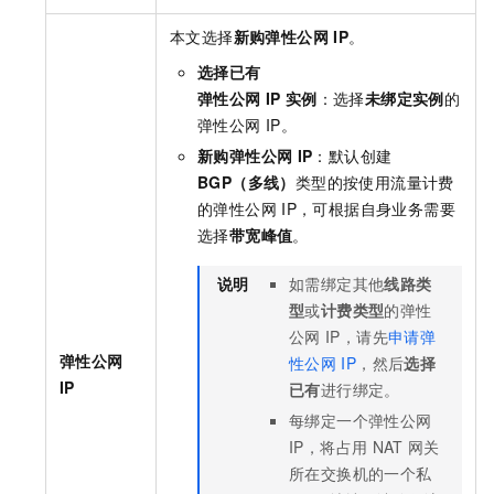
本文选择
新购弹性公网
IP
。
选择已有
弹性公网
IP
实例
：选择
未绑定实例
的
弹性公网
IP。
新购弹性公网
IP
：默认创建
BGP（多线）
类型的按使用流量计费
的弹性公网
IP，可根据自身业务需要
选择
带宽峰值
。
说明
如需绑定其他
线路类
型
或
计费类型
的弹性
公网
IP，请先
申请弹
弹性公网
性公网
IP
，然后
选择
IP
已有
进行绑定。
每绑定一个弹性公网
IP，将占用
NAT
网关
所在交换机的一个私