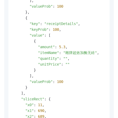
        ],

"valueProb"
: 
100
      },

      {

"key"
: 
"receiptDetails"
,

"keyProb"
: 
100
,

"value"
: [

          {

"amount"
: 
5.3
,

"itemName"
: 
"雕牌超效加酶无砖"
,

"quantity"
: 
""
,

"unitPrice"
: 
""
          }

        ],

"valueProb"
: 
100
      }

    ],

"sliceRect"
: {

"x0"
: 
11
,

"x1"
: 
690
,

"x2"
: 
689
,
