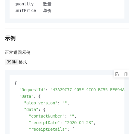
quantity    数量

示例
正常返回示例
格式
JSON
{

"RequestId"
: 
"43A29C77-405E-4CC0-BC55-EE694AD006
"Data"
: {

"algo_version"
: 
""
,

"data"
: {

"contactNumber"
: 
""
,

"receiptDate"
: 
"2020-04-23"
,

"receiptDetails"
: [
