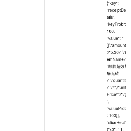
{"key": 
"receiptDet
ails", 
"keyProb": 
100, 
"value": "
[{\"amount\"
:\"5.30\",\"it
emName\":\
"雕牌超效加
酶无砖
\",\"quantity
\":\"\",\"unit
Price\":\"\"}]
", 
"valueProb"
: 100}], 
"sliceRect": 
{"x0": 11, 