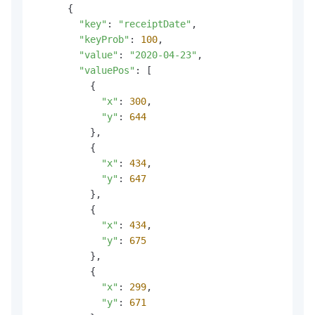
      {

"key"
: 
"receiptDate"
,

"keyProb"
: 
100
,

"value"
: 
"2020-04-23"
,

"valuePos"
: [

          {

"x"
: 
300
,

"y"
: 
644
          },

          {

"x"
: 
434
,

"y"
: 
647
          },

          {

"x"
: 
434
,

"y"
: 
675
          },

          {

"x"
: 
299
,

"y"
: 
671