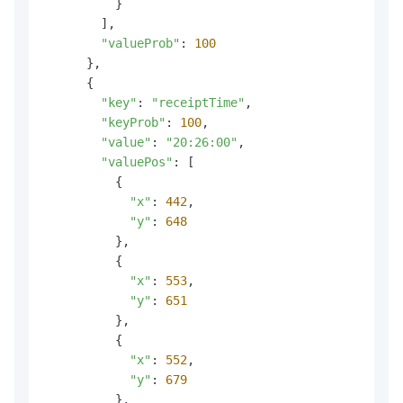
          }

        ],

"valueProb"
: 
100
      },

      {

"key"
: 
"receiptTime"
,

"keyProb"
: 
100
,

"value"
: 
"20:26:00"
,

"valuePos"
: [

          {

"x"
: 
442
,

"y"
: 
648
          },

          {

"x"
: 
553
,

"y"
: 
651
          },

          {

"x"
: 
552
,

"y"
: 
679
          },
