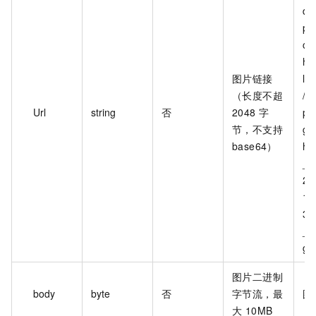
da
pub
cn
ha
图片链接
li
（长度不超
/mu
Url
string
否
2048 字
pt
节，不支持
g_
base64）
ho
__
20
11
30
_01
g
图片二进制
body
byte
否
字节流，最
图
大 10MB