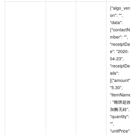
{"algo_versi
on": "", 
"data": 
{"contactNu
mber": "", 
"receiptDat
e": "2020-
04-23", 
"receiptDet
ails": 
[{"amount": 
"5.30", 
"itemName"
: "雕牌超效
加酶无砖", 
"quantity": 
"", 
"unitPrice": 