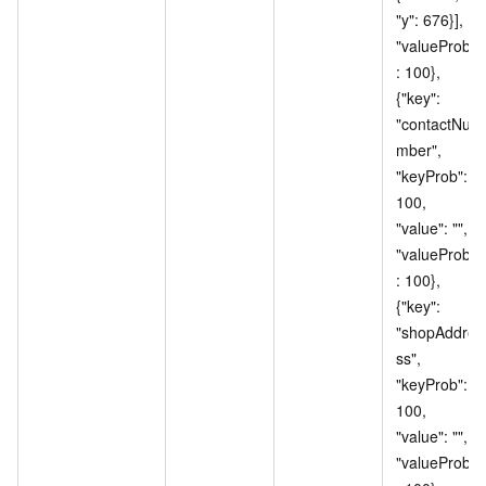
"y": 676}], 
"valueProb"
: 100}, 
{"key": 
"contactNu
mber", 
"keyProb": 
100, 
"value": "", 
"valueProb"
: 100}, 
{"key": 
"shopAddre
ss", 
"keyProb": 
100, 
"value": "", 
"valueProb"