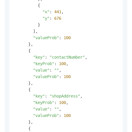
          {

"x"
: 
441
,

"y"
: 
676
          }

        ],

"valueProb"
: 
100
      },

      {

"key"
: 
"contactNumber"
,

"keyProb"
: 
100
,

"value"
: 
""
,

"valueProb"
: 
100
      },

      {

"key"
: 
"shopAddress"
,

"keyProb"
: 
100
,

"value"
: 
""
,

"valueProb"
: 
100
      },

      {
