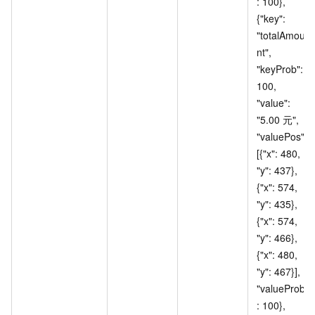
: 100}, 
{"key": 
"totalAmou
nt", 
"keyProb": 
100, 
"value": 
"5.00
元", 
"valuePos": 
[{"x": 480, 
"y": 437}, 
{"x": 574, 
"y": 435}, 
{"x": 574, 
"y": 466}, 
{"x": 480, 
"y": 467}], 
"valueProb"
: 100}, 