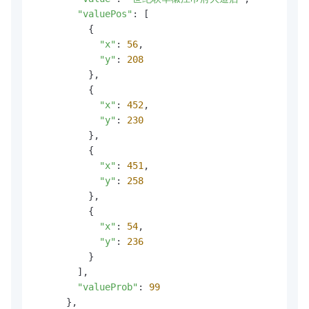
"valuePos"
: [

          {

"x"
: 
56
,

"y"
: 
208
          },

          {

"x"
: 
452
,

"y"
: 
230
          },

          {

"x"
: 
451
,

"y"
: 
258
          },

          {

"x"
: 
54
,

"y"
: 
236
          }

        ],

"valueProb"
: 
99
      },
