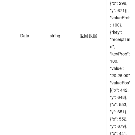
{"x": 299, 
"y": 671}], 
"valueProb"
: 100}, 
{"key": 
Data
string
返回数据
"receiptTim
e", 
"keyProb": 
100, 
"value": 
"20:26:00", 
"valuePos": 
[{"x": 442, 
"y": 648}, 
{"x": 553, 
"y": 651}, 
{"x": 552, 
"y": 679}, 
{"x": 441, 