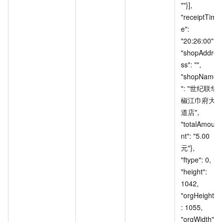
""}], 
"receiptTim
e": 
"20:26:00", 
"shopAddre
ss": "", 
"shopName
": "世纪联华
椒江巾府大
道店", 
"totalAmou
nt": "5.00
元"}, 
"ftype": 0, 
"height": 
1042, 
"orgHeight"
: 1055, 
"orgWidth": 