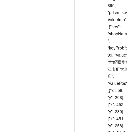
690, 
"prism_key
ValueInfo": 
[{"key": 
"shopName
", 
"keyProb": 
99, "value": 
"世纪联华椒
江巾府大道
店", 
"valuePos": 
[{"x": 56, 
"y": 208}, 
{"x": 452, 
"y": 230}, 
{"x": 451, 
"y": 258}, 