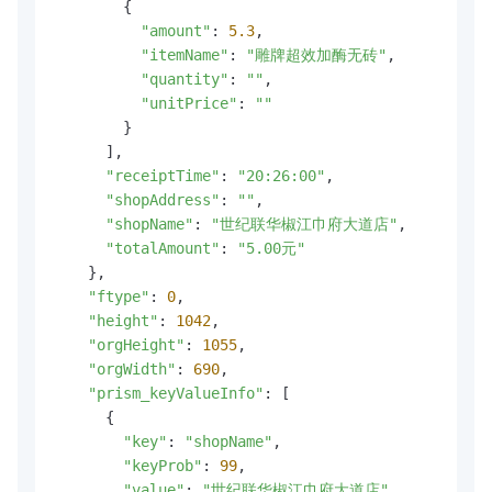
        {

"amount"
: 
5.3
,

"itemName"
: 
"雕牌超效加酶无砖"
,

"quantity"
: 
""
,

"unitPrice"
: 
""
        }

      ],

"receiptTime"
: 
"20:26:00"
,

"shopAddress"
: 
""
,

"shopName"
: 
"世纪联华椒江巾府大道店"
,

"totalAmount"
: 
"5.00元"
    },

"ftype"
: 
0
,

"height"
: 
1042
,

"orgHeight"
: 
1055
,

"orgWidth"
: 
690
,

"prism_keyValueInfo"
: [

      {

"key"
: 
"shopName"
,

"keyProb"
: 
99
,

"value"
: 
"世纪联华椒江巾府大道店"
,
