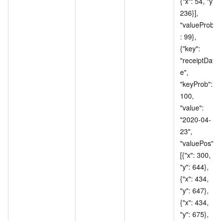
{"x": 54, "y": 
236}], 
"valueProb"
: 99}, 
{"key": 
"receiptDat
e", 
"keyProb": 
100, 
"value": 
"2020-04-
23", 
"valuePos": 
[{"x": 300, 
"y": 644}, 
{"x": 434, 
"y": 647}, 
{"x": 434, 
"y": 675}, 