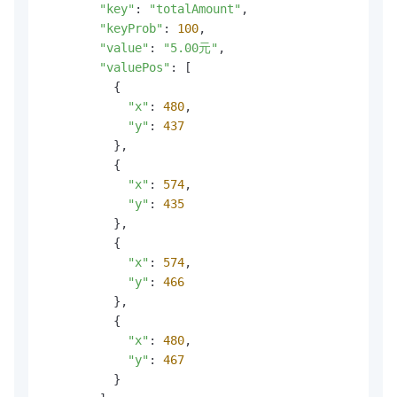
"key"
: 
"totalAmount"
,

"keyProb"
: 
100
,

"value"
: 
"5.00元"
,

"valuePos"
: [

          {

"x"
: 
480
,

"y"
: 
437
          },

          {

"x"
: 
574
,

"y"
: 
435
          },

          {

"x"
: 
574
,

"y"
: 
466
          },

          {

"x"
: 
480
,

"y"
: 
467
          }
