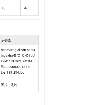
t.diy 一步搞定创意建站
构建大模型应用的安全防护体系
无
通过自然语言交互简化开发流程,全栈开发支持
通过阿里云安全产品对 AI 应用进行安全防护
无
示例值
https://img.alicdn.com/i
mgextra/i3/O1CN01uU
Ho411DCwPsBWDMJ_
!!6000000000181-0-
tps-199-254.jpg
图片二进制