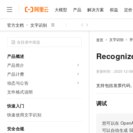
大模型
产品
解决方案
权益
定价
官方文档
文字识别
大模型
产品
解决方案
权益
定价
云市场
伙伴
服务
了解阿里云
精选产品
精选解决方案
普惠上云
产品定价
精选商城
成为销售伙伴
售前咨询
为什么选择阿里云
千问AI平台
文字识别
开
首页
了解云产品的定价详情
大模型服务平台百炼
千问办公，解锁你的工作
普惠上云 官方力荐
分销伙伴
在线服务
网站建设
什么是云计算
大
大模型服务与应用平台
企业级Agent产品，直接
云服务器38元/年起，超
Recogni
产品概述
咨询伙伴
多端小程序
技术领先
云上成本管理
售后服务
千问大模型
Agency Agents：拥
官方推荐返现计划
大模型
产品简介
大模型
精选产品
精选解决方案
Salesforce 国际版订阅
稳定可靠
管理和优化成本
多元化、高性能、安全可靠
推荐新用户得奖励，单订单
更新时间：
2025-12-09
销售伙伴合作计划
产品计费
自助服务
友盟天域
安全合规
人工智能与机器学习
AI
文本生成
无影云电脑
HappyHorse 打造一
云工开物
动态与公告
支持包括发票代码
无影生态合作计划
在线服务
观测云
分析师报告
随时随地安全接入的云上超
高校专属算力普惠，学生认
计算
互联网应用开发
文件格式说明
Qwen3.8-Max
HOT
Salesforce On Alibaba C
工单服务
智能体时代全能旗舰模型
Tuya 物联网平台阿里云
研究报告与白皮书
云解析DNS
快速拥有专属 OpenClaw
Consulting Partner 合
调试
大数据
容器
快速入门
免费试用
短信专区
蓝凌 OA
Qwen3.7-Plus
AI 大模型销售与服务生
快速使用文字识别
现代化应用
存储
天池大赛
能看、能想、能动手的多模
云原生大数据计算服务 Max
解决方案免费试用 新老
电子合同
您可以在
OpenA
面向分析的企业级SaaS模
最高领取价值200元试用
安全
网络与CDN
安全合规
AI 算法大赛
Qwen3-VL-Plus
可以自动生成
S
畅捷通