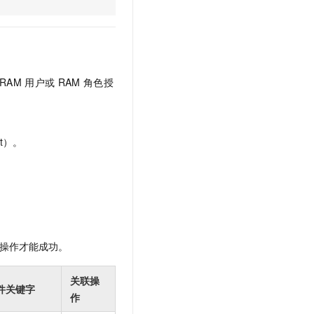
文戏情感细腻自然，动作戏激烈拳拳到肉，实现更强表演能力
支持中英文自由切换，具备更强的噪声鲁棒性
云聚AI 严选权益
SSL 证书
，一键激活高效办公新体验
精选AI产品，从模型到应用全链提效
堡垒机
AI 用量加速计划
应用
防火墙
、识别商机，让客服更高效、服务更出色。
新老同享，达量后返
RAM
用户或
RAM
角色授
千问办公
主机安全
NEW
的智能体编程平台
一站式AI生产力平台
AI 应用及服务市场
伶鹊
t）。
企业级人与Agent协作平台，接入和调度多个数字员工
智能客服平台，对话机器人、对话分析、智能外呼
AI 应用
大模型服务平台百炼 - 全妙
大模型
应用创作平台
多模态内容创作工具，已接入 DeepSeek
自然语言处理
数据标注
操作才能成功。
机器学习
息提取
与 AI 智能体进行实时音视频通话
关联操
件关键字
从文本、图片、视频中提取结构化的属性信息
构建支持视频理解的 AI 音视频实时通话应用
作