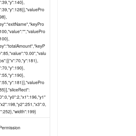
":39,"y":140},
":39,"y":128}],"valuePro
98},
key":"exitName","keyPro
100,"value":"","valuePro
100},
key":"totalAmount","keyP
":85,"value":"0.00","valu
s":[{"x":70,"y":181},
":70,"y":190},
":55,"y":190},
":55,"y":181}],"valuePro
85}],"sliceRect":
0":0,"y0":2,"x1":196,"y1"
"x2":198,"y2":251,"x3":0,
":252},"width":199}
Permission