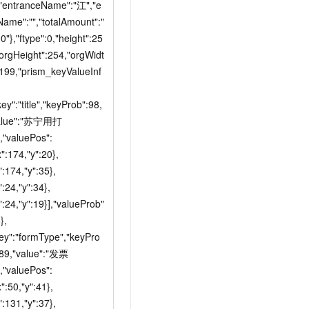
,"entranceName":"江","e
Name":"","totalAmount":"
0"},"ftype":0,"height":25
"orgHeight":254,"orgWidt
:199,"prism_keyValueInf
key":"title","keyProb":98,
alue":"苏宁用打
,"valuePos":
x":174,"y":20},
":174,"y":35},
":24,"y":34},
":24,"y":19}],"valueProb"
},
key":"formType","keyPro
:89,"value":"发票
,"valuePos":
x":50,"y":41},
":131,"y":37},