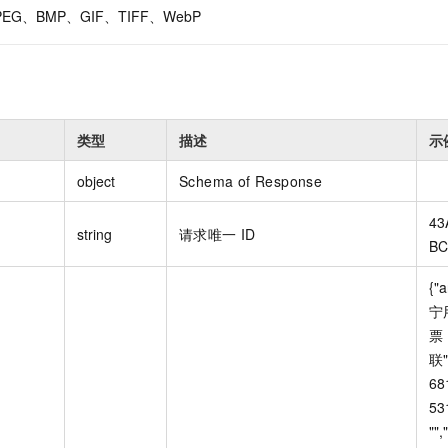
PEG、BMP、GIF、TIFF、WebP
类型
描述
示
object
Schema of Response
43
string
请求唯一 ID
BC
{"a
宁用
票
联"
68
531
""