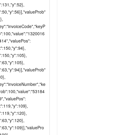
":131,"y":52},
":50,"y":56}],"valueProb"
},
key":"invoiceCode","keyP
b":100,"value":"1320016
414","valuePos":
x":150,"y":94},
":150,"y":105},
":63,"y":105},
":63,"y":94}],"valueProb"
0},
key":"invoiceNumber","ke
rob":100,"value":"53184
9","valuePos":
x":119,"y":109},
":119,"y":120},
":63,"y":120},
":63,"y":109}],"valuePro
100},