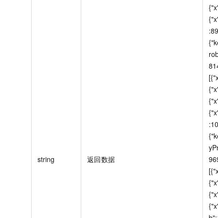
{"x
{"x
:89
{"
ro
81
[{"
{"x
{"x
{"x
:10
{"
yP
string
返回数据
96
[{"
{"x
{"x
{"x
b":