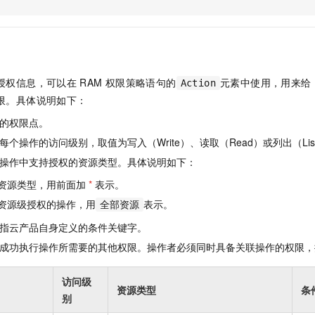
服务生态伙伴
视觉 Coding、空间感知、多模态思考等全面升级
1M上下文，专为长程任务能力而生
云工开物
企业应用
Night Plan 支持 Qwen 3.8-Max
AI 办公
NEW
Red Hat
30+ 款产品免费体验
夜间 5 折，Qwen/Meoo/TokenPlan 客户专享
AI智能应用
科研合作
ERP
堂（旗舰版）
SUSE
智能客服
AI 应用构建
大模型原生
CRM
2个月
自动承接线索
授权信息，可以在
RAM
权限策略语句的
元素中使用，用来给
Action
建站小程序
Qoder
大模型服务平台百炼-应用模版
OA 办公系统
HOT
NEW
限。具体说明如下：
面向真实软件
个人版上线、团队版降价；千问3.8-Max首发发尝鲜
丰富多元化的应用模版和解决方案
力提升
财税管理
模板建站
的权限点。
万有无界
大模型服务平台百炼-智能体
400电话
定制建站
个操作的访问级别，取值为写入（Write）、读取（Read）或列出（Lis
的模型效果
灵活可视化地构建企业级 Agent
操作中支持授权的资源类型。具体说明如下：
方案
广告营销
模板小程序
秒悟
人工智能平台 PAI
资源类型，用前面加
*
表示。
定制小程序
云端极速 AI 
新一代 AI 视频生成模型，深度适配广告营销等场景
AI Native 的算法工程平台，一站式完成建模、训练、推理服务部署
资源级授权的操作，用
表示。
全部资源
APP 开发
指云产品自身定义的条件关键字。
建站系统
成功执行操作所需要的其他权限。操作者必须同时具备关联操作的权限，
AI 应用
10分钟微调：让0.6B模型媲美235B模型
多模态数据信
访问级
资源类型
条
依托云原生高可用架构,实现Dify私有化部署
用1%尺寸在特定领域达到大模型90%以上效果
别