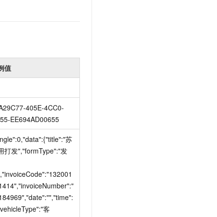
例值
A29C77-405E-4CC0-
55-EE694AD00655
ngle":0,"data":{"title":"苏
打发","formType":"发
,"invoiceCode":"132001
1414","invoiceNumber":"
84969","date":"","time":
,"vehicleType":"客