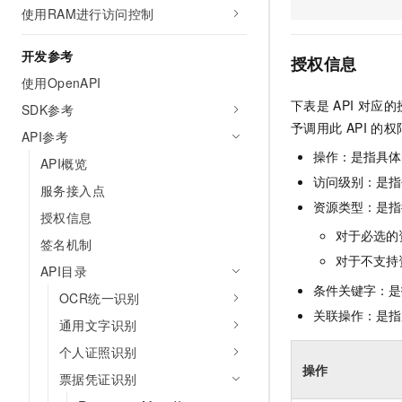
使用RAM进行访问控制
AI 产品 免费试用
网络
安全
云开发大赛
Tableau 订阅
1亿+ 大模型 tokens 和 
可观测
入门学习赛
开发参考
中间件
AI空中课堂在线直播课
授权信息
140+云产品 免费试用
大模型服务
使用OpenAPI
上云与迁云
产品新客免费试用，最长1
数据库
下表是
API
对应的
生态解决方案
SDK参考
千问AI平台-Token Plan
企业出海
大模型ACA认证体验
予调用此
API
的权
大数据计算
API参考
助力企业全员 AI 认知与能
行业生态解决方案
操作：是指具体
政企业务
API概览
媒体服务
千问AI平台-模型体验
开发者生态解决方案
访问级别：是指每
服务接入点
在线体验全尺寸、多种模态
企业服务与云通信
资源类型：是指
AI 开发和 AI 应用解决
授权信息
Happy 系列大模型
对于必选的
域名与网站
签名机制
对于不支持
API目录
终端用户计算
条件关键字：是
OCR统一识别
Serverless
关联操作：是指
大模型解决方案
通用文字识别
开发工具
个人证照识别
快速部署 Dify，高效搭建 
操作
票据凭证识别
迁移与运维管理