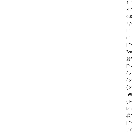
1"
xit
0.0
4,
h"
o":
[{"
"v
发"
[{"
{"x
{"x
{"x
:98
{"
b"
联"
[{"
{"x