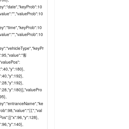
key":"date","keyProb":10
value":"","valueProb":10
ey":"time","keyProb":10
value":"","valueProb":10
ey":"vehicleType","keyPr
":95,"value":"客
,"valuePos":
x":40,"y":180},
":40,"y":192},
":28,"y":192},
":28,"y":180}],"valuePro
95},
key":"entranceName","ke
rob":98,"value":"江","val
os":[{"x":96,"y":128},
":96,"y":140},