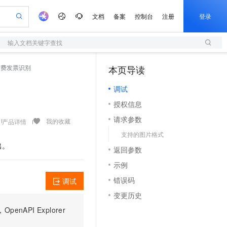
文档
备案
控制台
注册
登录
输入文档关键字查找
验
作计划
器
AI 活动
专业服务
服务伙伴合作计划
开发者社区
加入我们
服务平台百炼
阿里云 OPC 创新助力计划
过路过桥费发票识别
本页导读
（1）
一站式生成采购清单，支持单品或批量购买
S
io：打造专属 AI 语音助手
S产品伙伴计划（繁花）
峰会
造的大模型服务与应用开发平台
轻量应用服务器
一句话生成原生可编辑精美 PPT 文稿
AI 生产力先锋
Al MaaS 服务伙伴赋能合作
域名
博文
Careers
至高可申请百万元
调试
性可伸缩的云计算服务
开启高性价比 AI 编程新体验
Qwen-Audio-3.0-Realtime 端到端实时语音角色扮演
输入一句话想法, 轻松生成专业的 PPT
先锋实践拓展 AI 生产力的边界
快速构建应用程序和网站，即刻迈出上云第一步
Token 补贴，五大权
计划
海大会
伙伴信用分合作计划
商标
问答
社会招聘
授权信息
益加速 OPC 成功
S
eek-V4-Pro
数字证书管理服务（原SSL证书）
一键部署幻兽帕鲁游戏服务器
飞天发布时刻
HOT
划
备案
电子书
校园招聘
请求参数
pSeek-V4-Pro
视频创作，一键激活电商全链路生产力
全托管，含MySQL、PostgreSQL、SQL Server、MariaDB多引擎
实现全站HTTPS，呈现可信的WEB访问
一键购买专属联机服务器，轻松开启游戏
所见，即是所愿
我的收藏
产品详情
更多支持
划
公司注册
镜像站
支持的图片格式
视频生成
语音识别与合成
专属 QwenPaw
短信服务
漫剧工坊：一站式动画创作平台
AI 实训营
HOT
出。
合作伙伴培训与认证
返回参数
划
上云迁移
的智能体编程平台
站生成，高效打造优质广告素材
从聊天伙伴进化为能主动干活的本地数字员工
快速生产连贯的高质量长漫剧
从基础到进阶，Agent 创客手把手教你
国内短信简单易用，安全可靠，秒级触达，全球覆盖200+国家和地区。
e-1.1-T2V
Qwen3-TTS-Flash
lScope
我要反馈
查询合作伙伴
示例
畅细腻的高质量视频
离线语音合成大模型，多语言方言自适应，低延迟高稳定
n Alibaba Cloud ISV 合作
代维服务
olarDB
建企业门户网站
大数据开发治理平台 DataWorks
10 分钟搭建微信、支付宝小程序
错误码
调试
创新加速
ope
登录合作伙伴管理后台
我要建议
站，无忧落地极速上线
以可视化方式快速构建移动和 PC 门户网站
100%兼容MySQL、PostgreSQL，兼容Oracle，支持集中和分布式
高效部署网站，快速应用到小程序
Data Agent 驱动的一站式 Data+AI 开发治理平台
e-1.1-I2V
Cosyvoice-V3-Flash
变更历史
安全
畅自然，细节丰富
高表现力语音合成大模型，语音克隆听感自然
我要投诉
上云场景组合购
伴
PI Explorer
边界网络安全防护产品
漫剧创作，剧本、分镜、视频高效生成
覆盖90%+业务场景，专享组合折扣价
2V
VPN
Fun-ASR