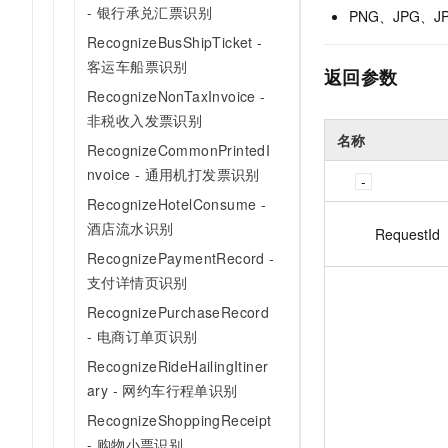
- 银行承兑汇票识别
PNG、JPG、J
RecognizeBusShipTicket -
客运车船票识别
返回参数
RecognizeNonTaxInvoice -
非税收入发票识别
名称
RecognizeCommonPrintedI
nvoice - 通用机打发票识别
RecognizeHotelConsume -
酒店流水识别
RequestId
RecognizePaymentRecord -
支付详情页识别
RecognizePurchaseRecord
- 电商订单页识别
RecognizeRideHailingItiner
ary - 网约车行程单识别
RecognizeShoppingReceipt
- 购物小票识别