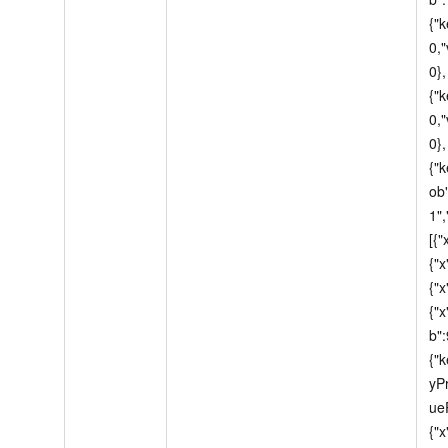
{"
0,"
0},
{"k
0,"
0},
{"k
ob
1"
[{"
{"x
{"x
{"x
b":
{"
yP
ueP
{"x