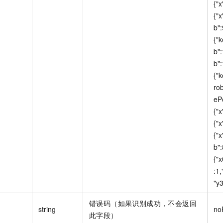
{"x
{"x
b":
{"
b":
b":
{"
rob
ePo
{"x
{"x
{"x
b":
{"x
:1,
"y3
错误码（如果识别成功，不会返回
string
no
此字段）