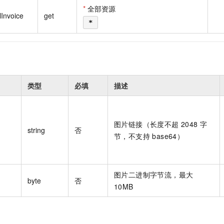
一个 AI 助手
即刻拥有 DeepSeek-R1 满血版
超强辅助，Bol
*
全部资源
lInvoice
get
在企业官网、通讯软件中为客户提供 AI 客服
多种方案随心选，轻松解锁专属 DeepSeek
*
类型
必填
描述
图片链接（长度不超 2048 字
string
否
节，不支持 base64）
图片二进制字节流，最大
byte
否
10MB