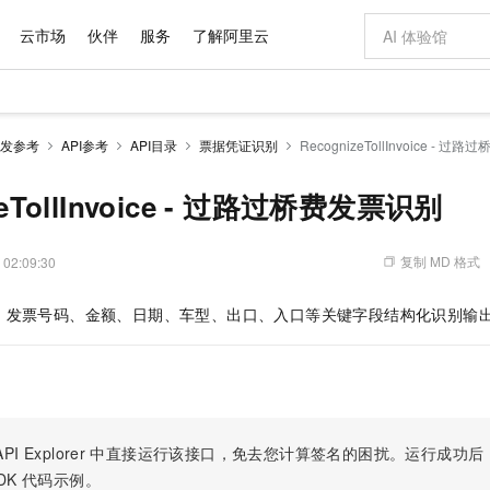
云市场
伙伴
服务
了解阿里云
AI 特惠
数据与 API
成为产品伙伴
企业增值服务
最佳实践
价格计算器
AI 场景体
基础软件
产品伙伴合
阿里云认证
市场活动
配置报价
大模型
发参考
API参考
API目录
票据凭证识别
RecognizeTollInvoice - 
自助选配和估算价格
新方式
域名与网站
睿译宝，AI翻译排版一步到位
智启 AI 普惠权益
产品生态集成认证中心
企业支持计划
云上春晚
千问官方 MaaS 平台，为开发者和 Agent 而生，新用户赠送 1 亿 + tokens 额度
云服务器 EC
Qwen Aud
AI Coding
阿里云Maa
2026 阿里云
为企业打
数据集
Windows
大模型认证
模型
NEW
NEW
交付可用成果
值低价云产品抢先购
提供智能易用的域名与建站服务
上传文档即自动完成翻译和格式还原
至高享 1亿+免费 tokens，加速 Al 应用落地
安全可靠、弹
智能编程，一键
zeTollInvoice - 过路过桥费发票识别
产品生态伙伴
专家技术服务
云上奥运之旅
弹性计算合作
阿里云中企出
手机三要素
宝塔 Linux
全部认证
价格优势
有专属领域专家
对象存储 OSS
GLM-5.2：长任务时代开源旗舰模型
阿里云 OPC 创新助力计划
云数据库 RD
即刻拥有 DeepS
AI 电商营销
产品生态伙伴工作台
企业增值服务台
云栖战略参考
云存储合作计
云栖大会
身份实名认证
CentOS
训练营
推动算力普惠，释放技术红利
的大模型服务
最高返9万
多领域专家智能体,一键组建 AI 虚拟交付团队
至高百万元 Token 补贴，加速一人公司成长
稳定、安全、高性价比、高性能的云存储服务
真正可用的 1M 上下文,一次完成代码全链路开发
轻松解锁专属 Dee
从图文生成到
复制 MD 格式
 02:09:30
云上的中国
数据库合作计
活动全景
短信
Docker
图片和
站式影视创作平台
人工智能平台 PAI
Hermes Agent，打造自进化智能体
Token Plan 模型订阅计划
Qoder
5 分钟轻松部署
AI 广告创作
企业成长
大模型
NEW
信息公告
、发票号码、金额、日期、车型、出口、入口等关键字段结构化识别输
看见新力量
云网络合作计
OCR 文字识别
JAVA
级电脑
证享300元代金券
可视化编排打通从文字构思到成片全链路闭环
一站式AI开发、训练和推理服务
自主进化，持久记忆，越用越聪明
Qwen3.8-Max 首发尝鲜，限时加量 10 倍，夜间低至2折
面向真实软件
图文、视频一
Kimi-K3
HappyHors
NEW
魔搭 Mode
loud
服务实践
官网公告
Kimi 最新旗舰模型，长程编程与推理利器
让文字生成流
金融模力时刻
Salesforce O
版
发票查验
全能环境
Qoder CN
Claude Code + GStack 打造工程团队
千问办公，限时限量积分加倍
云原生数据库 P
低代码高效构
AI 建站
NEW
作计划
计划
创新中心
魔搭 ModelSc
健康状态
让AI从“聊天伙伴”进化为能干活的“数字员工”
覆盖公网/内网、递归/权威、移动APP等全场景解析服务
安装技能 GStack，拥有专属 AI 工程团队
你的AI工作搭子，覆盖日常办公高频场景
基于千问大模型等，支持代码智能生成、研发智能问答
0 代码专业建
客户案例
天气预报查询
操作系统
Deepseek-v4-pro
HappyHors
态合作计划
态智能体模型
旗舰 MoE 大模型，百万上下文与顶尖推理能力
图生视频，流
Compute
同享
容器服务 Kubernetes 版 ACK
万小智 AI 建站低至 15元/月
云防火墙
AI 短剧/漫剧
快递物流查询
WordPress
成为服务伙
高校合作
PI Explorer
中直接运行该接口，免去您计算签名的困扰。运行成功后，OpenA
式云数据仓库
点，立即开启云上创新
提供一站式管理容器应用的 K8s 服务
送.CN域名，送备案服务码
云原生的云上
AI助力短剧
GLM-5.2
Wan2.7-T
DK
代码示例。
Ubuntu