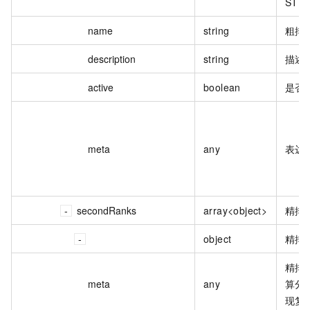
STR
name
string
粗排
description
string
描述
active
boolean
是否
meta
any
表达式
secondRanks
array<object>
精排
object
精排
精排
meta
any
算分
现复