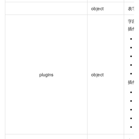
object
表字
字段
插件
J
M
K
S
H
plugins
object
插件参
J
M
K
S
H