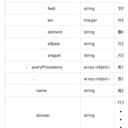
field
string
字段
len
integer
片段长
element
string
飘红
ellipsis
string
片段
snippet
string
片段数
queryProcessors
array<object>
查询
array<object>
查询
name
string
规则
行业
G
domain
string
E
I