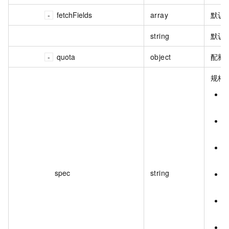
fetchFields
array
默认
string
默认
quota
object
配额
规格
o
o
o
spec
string
o
o
o