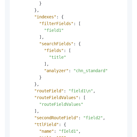
}
}
,
"indexes"
:
{
"filterFields"
:
[
"field1"
]
,
"searchFields"
:
{
"fields"
:
[
"title"
]
,
"analyzer"
:
"chn_standard"
}
}
,
"routeField"
:
"field1\n"
,
"routeFieldValues"
:
[
"routeFieldValues"
]
,
"secondRouteField"
:
"field2"
,
"ttlField"
:
{
"name"
:
"fIeld1"
,