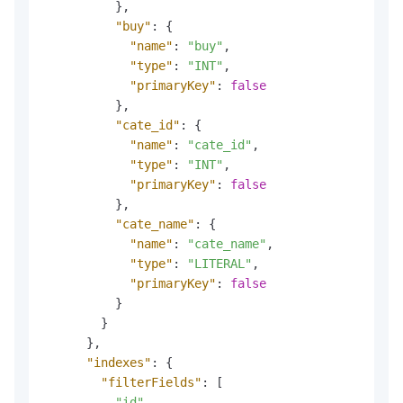
}
,
"buy"
:
{
"name"
:
"buy"
,
"type"
:
"INT"
,
"primaryKey"
:
false
}
,
"cate_id"
:
{
"name"
:
"cate_id"
,
"type"
:
"INT"
,
"primaryKey"
:
false
}
,
"cate_name"
:
{
"name"
:
"cate_name"
,
"type"
:
"LITERAL"
,
"primaryKey"
:
false
}
}
}
,
"indexes"
:
{
"filterFields"
:
[
"id"