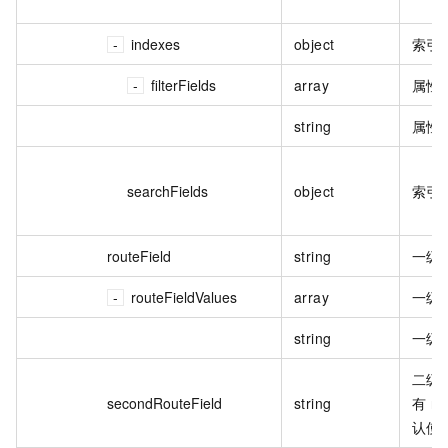
indexes
object
索引
filterFields
array
属性
string
属性
searchFields
object
索引
routeField
string
一级
routeFieldValues
array
一级
string
一级
二级
secondRouteField
string
有 ro
认使