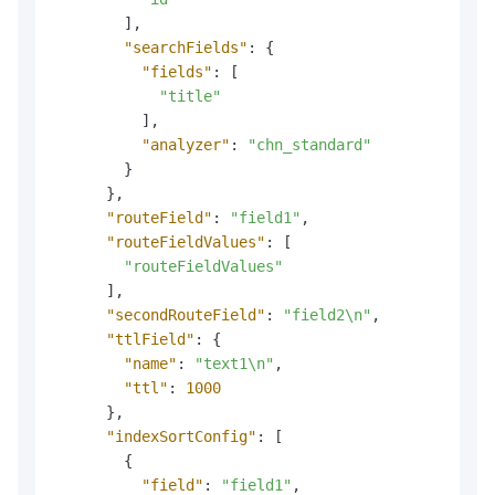
]
,
"searchFields"
:
{
"fields"
:
[
"title"
]
,
"analyzer"
:
"chn_standard"
}
}
,
"routeField"
:
"field1"
,
"routeFieldValues"
:
[
"routeFieldValues"
]
,
"secondRouteField"
:
"field2\n"
,
"ttlField"
:
{
"name"
:
"text1\n"
,
"ttl"
:
1000
}
,
"indexSortConfig"
:
[
{
"field"
:
"field1"
,