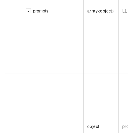
prompts
array<object>
LLM 
object
prom