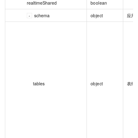
realtimeShared
boolean
schema
object
应用
tables
object
表结