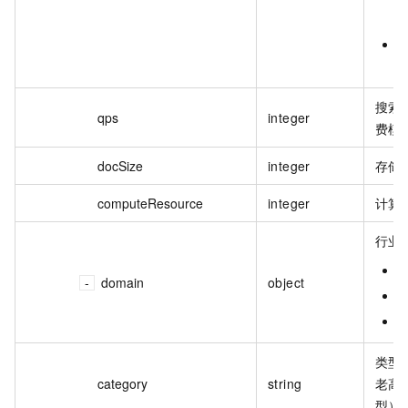
o
搜索
qps
integer
费模
docSize
integer
存储
computeResource
integer
计算
行业
G
domain
object
E
I
类型-s
category
string
老高
型）-