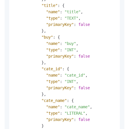
"title"
:
{
"name"
:
"title"
,
"type"
:
"TEXT"
,
"primaryKey"
:
false
}
,
"buy"
:
{
"name"
:
"buy"
,
"type"
:
"INT"
,
"primaryKey"
:
false
}
,
"cate_id"
:
{
"name"
:
"cate_id"
,
"type"
:
"INT"
,
"primaryKey"
:
false
}
,
"cate_name"
:
{
"name"
:
"cate_name"
,
"type"
:
"LITERAL"
,
"primaryKey"
:
false
}