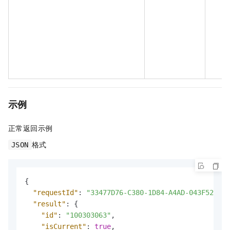
示例
正常返回示例
格式
JSON
{
"requestId"
:
"33477D76-C380-1D84-A4AD-043F52876C
"result"
:
{
"id"
:
"100303063"
,
"isCurrent"
:
true
,