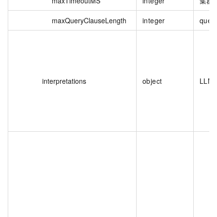
maxTimeoutMS
integer
集群
maxQueryClauseLength
integer
que
interpretations
object
LLM