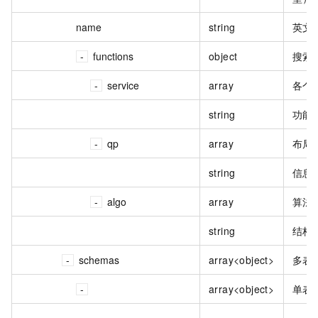
name
string
英文
functions
object
搜索
service
array
各个
string
功能 
qp
array
布局
string
信息 
algo
array
算法
string
结构 
schemas
array<object>
多表
array<object>
单表