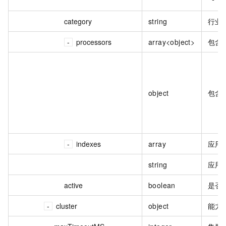
category
string
行业
processors
array<object>
包含
object
包含
indexes
array
应用
string
应用
active
boolean
是否
cluster
object
能力