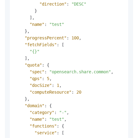
"direction"
:
"DESC"
}
]
,
"name"
:
"test"
}
,
"progressPercent"
:
100
,
"fetchFields"
:
[
"{}"
]
,
"quota"
:
{
"spec"
:
"opensearch.share.common"
,
"qps"
:
5
,
"docSize"
:
1
,
"computeResource"
:
20
}
,
"domain"
:
{
"category"
:
"-"
,
"name"
:
"test"
,
"functions"
:
{
"service"
:
[