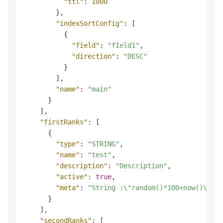
"ttl"
:
1000
}
,
"indexSortConfig"
:
[
{
"field"
:
"fIeld1"
,
"direction"
:
"DESC"
}
]
,
"name"
:
"main"
}
]
,
"firstRanks"
:
[
{
"type"
:
"STRING"
,
"name"
:
"test"
,
"description"
:
"Description"
,
"active"
:
true
,
"meta"
:
"String :\"random()*100+now()\"；\
}
]
,
"secondRanks"
:
[