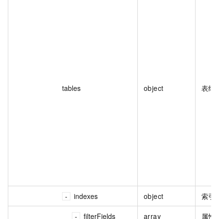
tables
object
表结
indexes
object
索引
filterFields
array
属性