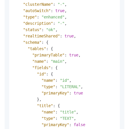
"clusterName"
:
"-"
,
"autoSwitch"
:
true
,
"type"
:
"enhanced"
,
"description"
:
"-"
,
"status"
:
"ok"
,
"realtimeShared"
:
true
,
"schema"
:
{
"tables"
:
{
"primaryTable"
:
true
,
"name"
:
"main"
,
"fields"
:
{
"id"
:
{
"name"
:
"id"
,
"type"
:
"LITERAL"
,
"primaryKey"
:
true
}
,
"title"
:
{
"name"
:
"title"
,
"type"
:
"TEXT"
,
"primaryKey"
:
false