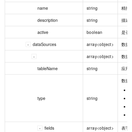
name
string
精排
description
string
描述
active
boolean
是否
dataSources
array<object>
数据
array<object>
数据
tableName
string
应用
数据
r
type
string
o
o
p
fields
array<object>
表字