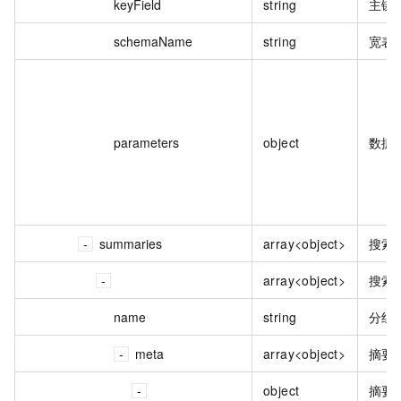
keyField
string
主键
schemaName
string
宽表
parameters
object
数据
summaries
array<object>
搜索
array<object>
搜索
name
string
分组
meta
array<object>
摘要
object
摘要