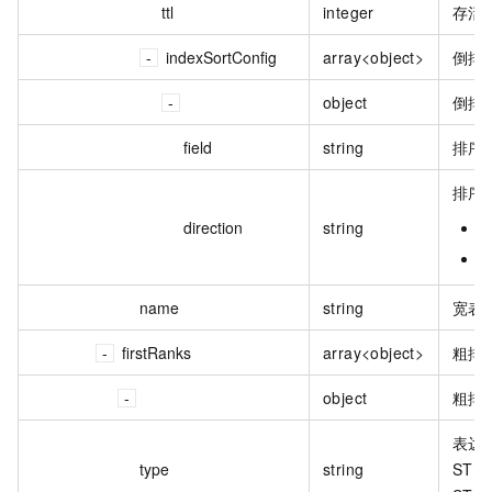
ttl
integer
存活
indexSortConfig
array<object>
倒排
object
倒排
field
string
排序
排序
direction
string
A
D
name
string
宽表
firstRanks
array<object>
粗排
object
粗排
表达
type
string
STR