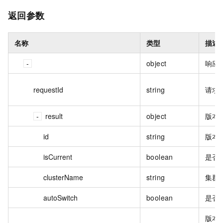
返回参数
名称
类型
描述
object
响应
requestId
string
请求 
result
object
版本
id
string
版本 
isCurrent
boolean
是否
clusterName
string
集群
autoSwitch
boolean
是否
版本