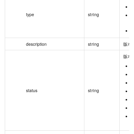
s
type
string
e
description
string
版本
版本
o
s
f
status
string
i
u
d
d