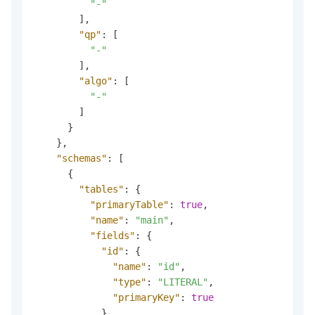
"-"
]
,
"qp"
:
[
"-"
]
,
"algo"
:
[
"-"
]
}
}
,
"schemas"
:
[
{
"tables"
:
{
"primaryTable"
:
true
,
"name"
:
"main"
,
"fields"
:
{
"id"
:
{
"name"
:
"id"
,
"type"
:
"LITERAL"
,
"primaryKey"
:
true
}
,