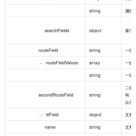
string
属性
searchFields
object
索引
routeField
string
一级
routeFieldValues
array
一级
string
一级
二级
secondRouteField
string
有 ro
认使
ttlField
object
文档
name
string
文档