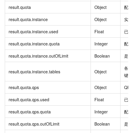
result.quota
Object
配额
result.quota.instance
Object
实例
result.quota.instance.used
Float
已使
result.quota.instance.quota
Integer
配额
result.quota.instance.outOfLimit
Boolean
是否
各数
result.quota.instance.tables
Object
键名
result.quota.qps
Object
QP
result.quota.qps.used
Float
已使
result.quota.qps.quota
Integer
配额
result.quota.qps.outOfLimit
Boolean
是否