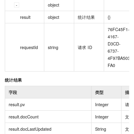
object
result
object
统计结果
{}
76FC45F1-
4167-
D3CD-
requestId
string
请求 ID
6737-
4F97BA503
FA0
统计结果
字段
类型
描述
result.pv
Integer
请求
result.docCount
Integer
文档
result.docLastUpdated
String
文档