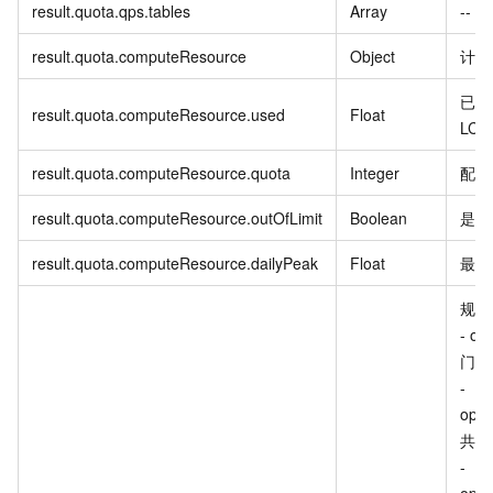
result.quota.qps.tables
Array
--
result.quota.computeResource
Object
计算
已使
result.quota.computeResource.used
Float
LC
result.quota.computeResource.quota
Integer
配额
result.quota.computeResource.outOfLimit
Boolean
是否
result.quota.computeResource.dailyPeak
Float
最高
规格
- op
门型
-
ope
共享
-
open