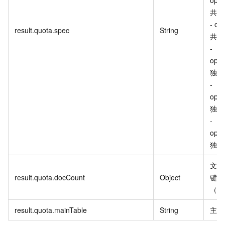
共享
- op
result.quota.spec
String
共享
-
open
独享
-
open
独享
-
open
独享
文档
result.quota.docCount
Object
键名
（单
result.quota.mainTable
String
主表