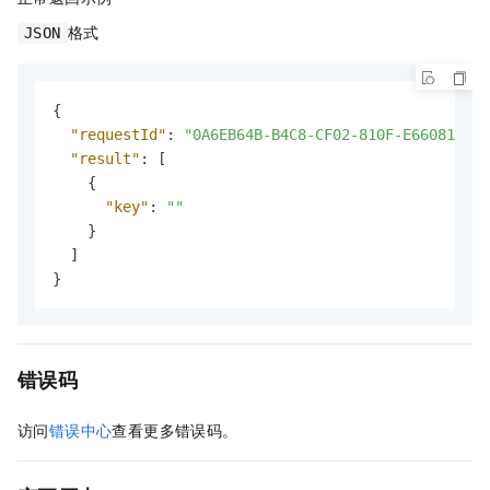
格式
JSON
{
"requestId"
:
"0A6EB64B-B4C8-CF02-810F-E660812972
"result"
:
[
{
"key"
:
""
}
]
}
错误码
访问
错误中心
查看更多错误码。