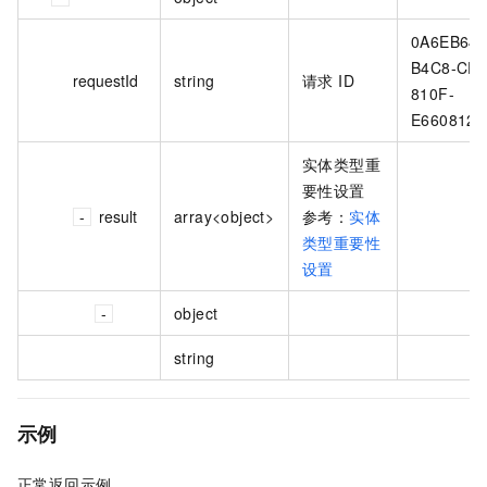
0A6EB64B
B4C8-CF0
requestId
string
请求 ID
810F-
E6608129
实体类型重
要性设置
result
array<object>
参考：
实体
类型重要性
设置
object
string
示例
正常返回示例