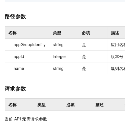
路径参数
名称
类型
必填
描述
appGroupIdentity
string
是
应用名称
appId
integer
是
版本号
name
string
是
规则名称
请求参数
名称
类型
必填
描述
示
当前
API
无需请求参数