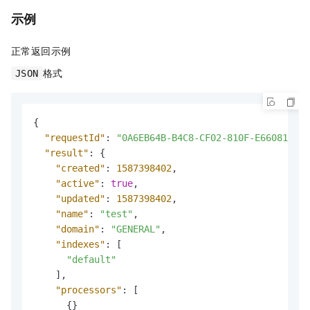
示例
正常返回示例
格式
JSON
{
"requestId"
:
"0A6EB64B-B4C8-CF02-810F-E660812972
"result"
:
{
"created"
:
1587398402
,
"active"
:
true
,
"updated"
:
1587398402
,
"name"
:
"test"
,
"domain"
:
"GENERAL"
,
"indexes"
:
[
"default"
]
,
"processors"
:
[
{
}