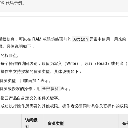
服务生态伙伴
视觉 Coding、空间感知、多模态思考等全面升级
1M上下文，专为长程任务能力而生
DK
代码示例。
云工开物
企业应用
Night Plan 支持 Qwen 3.8-Max
AI 办公
NEW
Red Hat
30+ 款产品免费体验
夜间 5 折，Qwen/Meoo/TokenPlan 客户专享
AI智能应用
科研合作
ERP
堂（旗舰版）
SUSE
智能客服
AI 应用构建
大模型原生
CRM
2个月
自动承接线索
建站小程序
Qoder
大模型服务平台百炼-应用模版
OA 办公系统
HOT
NEW
授权信息，可以在
RAM
权限策略语句的
元素中使用，用来给
Action
面向真实软件
个人版上线、团队版降价；千问3.8-Max首发发尝鲜
丰富多元化的应用模版和解决方案
限。具体说明如下：
力提升
财税管理
模板建站
万有无界
大模型服务平台百炼-智能体
体的权限点。
400电话
定制建站
的模型效果
灵活可视化地构建企业级 Agent
每个操作的访问级别，取值为写入（Write）、读取（Read）或列出（L
方案
广告营销
模板小程序
指操作中支持授权的资源类型。具体说明如下：
秒悟
人工智能平台 PAI
定制小程序
云端极速 AI 
新一代 AI 视频生成模型，深度适配广告营销等场景
AI Native 的算法工程平台，一站式完成建模、训练、推理服务部署
资源类型，用前面加 * 表示。
资源级授权的操作，用
表示。
APP 开发
全部资源
是指云产品自身定义的条件关键字。
建站系统
指成功执行操作所需要的其他权限。操作者必须同时具备关联操作的权
AI 应用
10分钟微调：让0.6B模型媲美235B模型
多模态数据信
访问级
依托云原生高可用架构,实现Dify私有化部署
用1%尺寸在特定领域达到大模型90%以上效果
资源类型
条
别