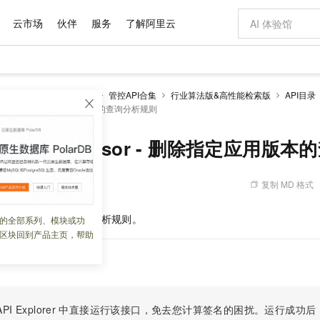
云市场
伙伴
服务
了解阿里云
AI 特惠
数据与 API
成为产品伙伴
企业增值服务
最佳实践
价格计算器
AI 场景体
基础软件
产品伙伴合
阿里云认证
市场活动
配置报价
大模型
enSearch
开发参考
管控API合集
行业算法版&高性能检索版
API目录
自助选配和估算价格
rocessor - 删除指定应用版本的查询分析规则
新方式
域名与网站
睿译宝，AI翻译排版一步到位
智启 AI 普惠权益
产品生态集成认证中心
企业支持计划
云上春晚
千问官方 MaaS 平台，为开发者和 Agent 而生，新用户赠送 1 亿 + tokens 额度
云服务器 EC
Qwen Aud
AI Coding
阿里云Maa
2026 阿里云
为企业打
数据集
Windows
大模型认证
模型
NEW
NEW
交付可用成果
值低价云产品抢先购
提供智能易用的域名与建站服务
上传文档即自动完成翻译和格式还原
至高享 1亿+免费 tokens，加速 Al 应用落地
安全可靠、弹
智能编程，一键
产品生态伙伴
专家技术服务
云上奥运之旅
弹性计算合作
阿里云中企出
手机三要素
宝塔 Linux
全部认证
QueryProcessor - 删除指定应用
价格优势
有专属领域专家
对象存储 OSS
GLM-5.2：长任务时代开源旗舰模型
阿里云 OPC 创新助力计划
云数据库 RD
即刻拥有 DeepS
AI 电商营销
产品生态伙伴工作台
企业增值服务台
云栖战略参考
云存储合作计
云栖大会
身份实名认证
CentOS
训练营
推动算力普惠，释放技术红利
的大模型服务
最高返9万
多领域专家智能体,一键组建 AI 虚拟交付团队
至高百万元 Token 补贴，加速一人公司成长
稳定、安全、高性价比、高性能的云存储服务
真正可用的 1M 上下文,一次完成代码全链路开发
轻松解锁专属 Dee
从图文生成到
复制 MD 格式
 07:25:56
云上的中国
数据库合作计
活动全景
短信
Docker
图片和
站式影视创作平台
人工智能平台 PAI
Hermes Agent，打造自进化智能体
Token Plan 模型订阅计划
Qoder
5 分钟轻松部署
AI 广告创作
企业成长
大模型
NEW
信息公告
看见新力量
云网络合作计
OCR 文字识别
JAVA
级电脑
证享300元代金券
可视化编排打通从文字构思到成片全链路闭环
一站式AI开发、训练和推理服务
自主进化，持久记忆，越用越聪明
Qwen3.8-Max 首发尝鲜，限时加量 10 倍，夜间低至2折
面向真实软件
图文、视频一
earch 应用版本的查询分析规则。
的全部系列、模块或功
Kimi-K3
HappyHors
NEW
魔搭 Mode
loud
服务实践
官网公告
区块回到产品主页，帮助
Kimi 最新旗舰模型，长程编程与推理利器
让文字生成流
金融模力时刻
Salesforce O
版
发票查验
全能环境
Qoder CN
Claude Code + GStack 打造工程团队
千问办公，限时限量积分加倍
云原生数据库 P
低代码高效构
AI 建站
NEW
作计划
计划
创新中心
魔搭 ModelSc
健康状态
让AI从“聊天伙伴”进化为能干活的“数字员工”
覆盖公网/内网、递归/权威、移动APP等全场景解析服务
安装技能 GStack，拥有专属 AI 工程团队
你的AI工作搭子，覆盖日常办公高频场景
基于千问大模型等，支持代码智能生成、研发智能问答
0 代码专业建
客户案例
天气预报查询
操作系统
Deepseek-v4-pro
HappyHors
态合作计划
态智能体模型
旗舰 MoE 大模型，百万上下文与顶尖推理能力
图生视频，流
Compute
同享
容器服务 Kubernetes 版 ACK
万小智 AI 建站低至 15元/月
云防火墙
AI 短剧/漫剧
快递物流查询
WordPress
成为服务伙
高校合作
式云数据仓库
点，立即开启云上创新
提供一站式管理容器应用的 K8s 服务
送.CN域名，送备案服务码
云原生的云上
AI助力短剧
PI Explorer
中直接运行该接口，免去您计算签名的困扰。运行成功后，OpenA
GLM-5.2
Wan2.7-T
Ubuntu