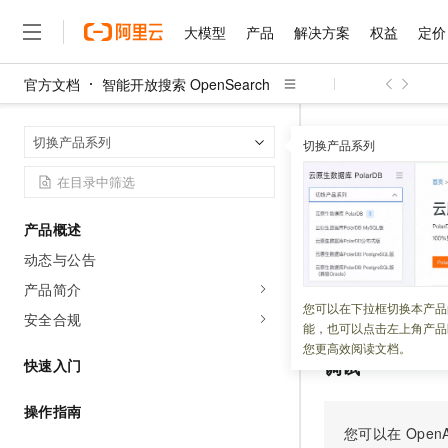
大模型
产品
解决方案
权益
定价
官方文档
智能开放搜索 OpenSearch
大模型
产品
解决方案
权益
定价
云市场
伙伴
服务
了解阿里云
精选产品
精选解决方案
普惠上云
产品定价
精选商城
成为销售伙伴
售前咨询
为什么选择阿里云
千问AI平台
智能开放搜索 Op
首页
切换产品系列
了解云产品的定价详情
切换产品系列
RemoveQueryP
大模型服务平台百炼
千问办公，解锁你的工作
普惠上云 官方力荐
分销伙伴
在线服务
网站建设
什么是云计算
大
大模型服务与应用平台
企业级Agent产品，直接
云服务器38元/年起，超
咨询伙伴
多端小程序
技术领先
Remove
云上成本管理
售后服务
千问大模型
Agency Agents：拥
官方推荐返现计划
大模型
大模型
精选产品
精选解决方案
Salesforce 国际版订阅
稳定可靠
产品概述
管理和优化成本
多元化、高性能、安全可靠
推荐新用户得奖励，单订单
销售伙伴合作计划
自助服务
动态与公告
更新时间：
2026-08-04
友盟天域
安全合规
人工智能与机器学习
AI
文本生成
无影云电脑
HappyHorse 打造一
云工开物
无影生态合作计划
在线服务
产品简介
观测云
分析师报告
随时随地安全接入的云上超
高校专属算力普惠，学生认
计算
互联网应用开发
删除指定 OpenS
您可以在下拉框切换本产品
Qwen3.8-Max
HOT
安全合规
Salesforce On Alibaba C
工单服务
能，也可以点击左上角产品
智能体时代全能旗舰模型
Tuya 物联网平台阿里云
研究报告与白皮书
云解析DNS
快速拥有专属 OpenClaw
Consulting Partner 合
大数据
容器
您更高效阅读文档。
免费试用
短信专区
调试
快速入门
蓝凌 OA
Qwen3.7-Plus
AI 大模型销售与服务生
现代化应用
存储
天池大赛
能看、能想、能动手的多模
云原生大数据计算服务 Max
解决方案免费试用 新老
电子合同
操作指南
面向分析的企业级SaaS模
最高领取价值200元试用
安全
网络与CDN
您可以在
OpenA
AI 算法大赛
Qwen3-VL-Plus
畅捷通