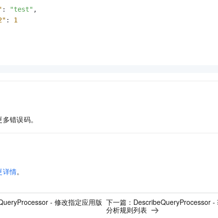
"
:
"test"
,
2"
:
1
更多错误码。
更详情
。
yQueryProcessor - 修改指定应用版
下一篇：
DescribeQueryProces
分析规则列表