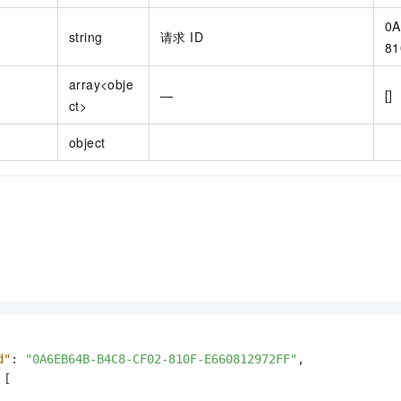
0A
string
请求 ID
81
array<obje
—
[]
ct>
object
d"
:
"0A6EB64B-B4C8-CF02-810F-E660812972FF"
,
[