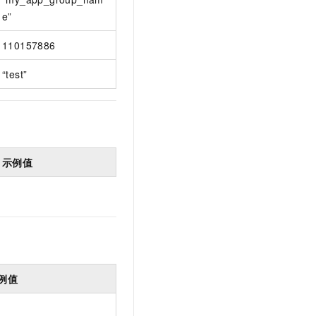
e”
110157886
“test”
示例值
例值