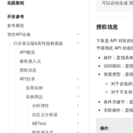
实践教程
可以自动生成
S
AI 产品 免费试用
网络
安全
云开发大赛
Tableau 订阅
1亿+ 大模型 tokens 和 
开发参考
可观测
入门学习赛
中间件
AI空中课堂在线直播课
140+云产品 免费试用
参考概览
大模型服务
授权信息
上云与迁云
产品新客免费试用，最长1
数据库
管控API合集
生态解决方案
千问AI平台-Token Plan
下表是
API
对应的
企业出海
大模型ACA认证体验
行业算法版&高性能检索版
大数据计算
予调用此
API
的权
助力企业全员 AI 认知与能
行业生态解决方案
API概览
政企业务
媒体服务
千问AI平台-模型体验
操作：是指具
开发者生态解决方案
服务接入点
在线体验全尺寸、多种模态
访问级别：是指
企业服务与云通信
授权信息
AI 开发和 AI 应用解决
资源类型：是
Happy 系列大模型
API目录
域名与网站
对于必选的
应用实例
终端用户计算
对于不支持
实例周边
条件关键字：
Serverless
大模型解决方案
分时弹性
关联操作：是
自定义分析器
开发工具
快速部署 Dify，高效搭建 
ABTest
迁移与运维管理
操作
粗排表达式