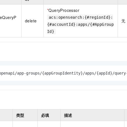
一个 AI 助手
即刻拥有 DeepSeek-R1 满血版
超强辅助，Bol
在企业官网、通讯软件中为客户提供 AI 客服
多种方案随心选，轻松解锁专属 DeepSeek
*
QueryProcessor
teQueryP
acs:opensearch:{#regionId}:
delete
无
{#accountId}:apps/{#AppGroup
Id}
openapi/app-groups/{appGroupIdentity}/apps/{appId}/query
类型
必填
描述