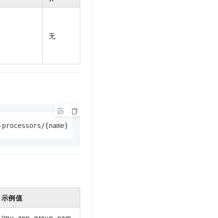
t.diy 一步搞定创意建站
构建大模型应用的安全防护体系
通过自然语言交互简化开发流程,全栈开发支持
通过阿里云安全产品对 AI 应用进行安全防护
无
-processors/{name} HTTP/1.1
示例值
“my_app_group_nam