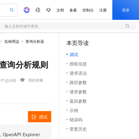
文档
备案
控制台
注册
登录
输入文档关键字查找
验
作计划
器
AI 活动
专业服务
服务伙伴合作计划
开发者社区
加入我们
服务平台百炼
阿里云 OPC 创新助力计划
实例周边
查询分析器
本页导读
（1）
一站式生成采购清单，支持单品或批量购买
S
io：打造专属 AI 语音助手
S产品伙伴计划（繁花）
峰会
造的大模型服务与应用开发平台
轻量应用服务器
一句话生成原生可编辑精美 PPT 文稿
AI 生产力先锋
Al MaaS 服务伙伴赋能合作
域名
博文
Careers
至高可申请百万元
调试
性可伸缩的云计算服务
开启高性价比 AI 编程新体验
Qwen-Audio-3.0-Realtime 端到端实时语音角色扮演
输入一句话想法, 轻松生成专业的 PPT
先锋实践拓展 AI 生产力的边界
快速构建应用程序和网站，即刻迈出上云第一步
Token 补贴，五大权
计划
海大会
伙伴信用分合作计划
商标
问答
社会招聘
版本的查询分析规则
授权信息
益加速 OPC 成功
S
eek-V4-Pro
数字证书管理服务（原SSL证书）
一键部署幻兽帕鲁游戏服务器
飞天发布时刻
HOT
划
备案
电子书
校园招聘
请求语法
pSeek-V4-Pro
视频创作，一键激活电商全链路生产力
全托管，含MySQL、PostgreSQL、SQL Server、MariaDB多引擎
实现全站HTTPS，呈现可信的WEB访问
一键购买专属联机服务器，轻松开启游戏
所见，即是所愿
更多支持
我的收藏
产品详情
划
公司注册
镜像站
路径参数
视频生成
语音识别与合成
专属 QwenPaw
短信服务
漫剧工坊：一站式动画创作平台
AI 实训营
HOT
合作伙伴培训与认证
请求参数
划
上云迁移
的智能体编程平台
站生成，高效打造优质广告素材
从聊天伙伴进化为能主动干活的本地数字员工
快速生产连贯的高质量长漫剧
从基础到进阶，Agent 创客手把手教你
国内短信简单易用，安全可靠，秒级触达，全球覆盖200+国家和地区。
e-1.1-T2V
Qwen3-TTS-Flash
lScope
我要反馈
查询合作伙伴
返回参数
畅细腻的高质量视频
离线语音合成大模型，多语言方言自适应，低延迟高稳定
n Alibaba Cloud ISV 合作
代维服务
olarDB
建企业门户网站
大数据开发治理平台 DataWorks
10 分钟搭建微信、支付宝小程序
示例
创新加速
ope
登录合作伙伴管理后台
我要建议
站，无忧落地极速上线
以可视化方式快速构建移动和 PC 门户网站
100%兼容MySQL、PostgreSQL，兼容Oracle，支持集中和分布式
高效部署网站，快速应用到小程序
Data Agent 驱动的一站式 Data+AI 开发治理平台
e-1.1-I2V
Cosyvoice-V3-Flash
调试
错误码
安全
畅自然，细节丰富
高表现力语音合成大模型，语音克隆听感自然
我要投诉
上云场景组合购
伴
变更历史
边界网络安全防护产品
漫剧创作，剧本、分镜、视频高效生成
覆盖90%+业务场景，专享组合折扣价
PI Explorer
2V
VPN
Fun-ASR