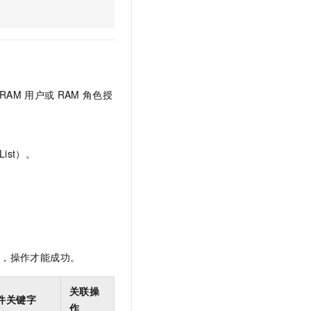
文戏情感细腻自然，动作戏激烈拳拳到肉，实现更强表演能力
支持中英文自由切换，具备更强的噪声鲁棒性
云聚AI 严选权益
SSL 证书
，一键激活高效办公新体验
精选AI产品，从模型到应用全链提效
堡垒机
AI 用量加速计划
应用
防火墙
、识别商机，让客服更高效、服务更出色。
新老同享，达量后返
千问办公
主机安全
NEW
RAM
用户或
RAM
角色授
的智能体编程平台
一站式AI生产力平台
AI 应用及服务市场
伶鹊
企业级人与Agent协作平台，接入和调度多个数字员工
智能客服平台，对话机器人、对话分析、智能外呼
ist）。
AI 应用
大模型服务平台百炼 - 全妙
大模型
应用创作平台
多模态内容创作工具，已接入 DeepSeek
自然语言处理
数据标注
限，操作才能成功。
机器学习
息提取
与 AI 智能体进行实时音视频通话
关联操
从文本、图片、视频中提取结构化的属性信息
构建支持视频理解的 AI 音视频实时通话应用
件关键字
作