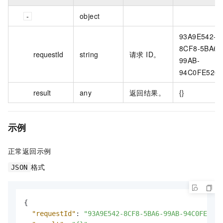
object
93A9E542-
8CF8-5BA6-
requestId
string
请求 ID。
99AB-
94C0FE5204
result
any
返回结果。
{}
示例
正常返回示例
格式
JSON
{
"requestId"
:
"93A9E542-8CF8-5BA6-99AB-94C0FE5204