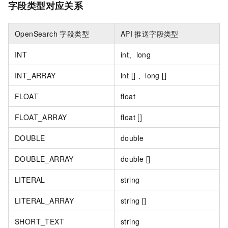
字段类型对应关系
OpenSearch 字段类型
API
推送字段类型
INT
int、long
INT_ARRAY
int [] 、long []
FLOAT
float
FLOAT_ARRAY
float []
DOUBLE
double
DOUBLE_ARRAY
double []
LITERAL
string
LITERAL_ARRAY
string []
SHORT_TEXT
string