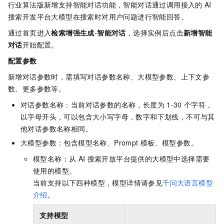
行业算法版新增支持智能对话功能，智能对话通过调用接入的
AI
搜索开发平台大模型在搜索时对用户问题进行智能回答。
通过首页进入
检索增强生成
-
智能对话
，选择实例后点击
新增智能
对话
开始配置。
配置参数
新增对话参数时，需填写对话参数名称、大模型参数、上下文参
数、更多参数等。
对话参数名称：当前对话参数的名称，长度为
1-30
个字符，
以字母开头，可以包含大小写字母，数字和下划线，不可与其
他对话参数名称相同。
大模型参数：包含模型名称、Prompt
模板、模型参数。
模型名称：从
AI
搜索开放平台提供的大模型中选择需要
使用的模型。
当前支持以下四种模型，模型详情请参见
千问大语言模型
介绍
。
支持模型