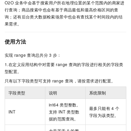
O2O
业务中会基于搜索用户所在地理位置的某个范围内的商家进
行查询；商品搜索中也会有基于商品最低和最高价格区间的查
询；还有后台类大数据检索场景中也会有查找某个时间段内的结
果需求。
使用方法
实现
range
查询总共分
3
步：
1.在定义应用结构中对需要
range
查询的字段进行相关的字段类
型配置。
只有以下字段类型可支持
range
查询，请按需求进行配置。
字段类型
说明
系统限制
int64
类型整数,
最多只能有
4
个
INT
支持
INT
类型数
字段为该类型。
据的范围查询。
大于等于
0
的整