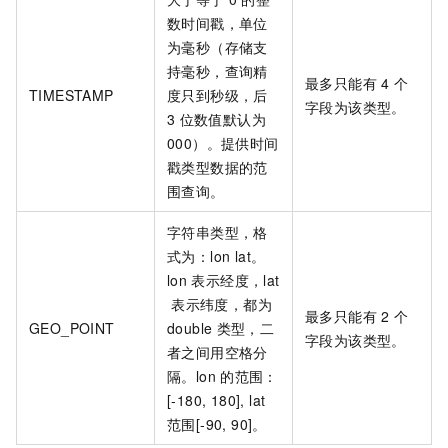
数时间戳，单位
为毫秒（存储支
持毫秒，查询精
最多只能有
4
个
TIMESTAMP
度只到秒级，后
字段为该类型。
3
位数值默认为
000）。提供时间
戳类型数据的范
围查询。
字符串类型，格
式为：lon lat。
lon
表示经度，lat
表示纬度，都为
最多只能有
2
个
GEO_POINT
double
类型，二
字段为该类型。
者之间用空格分
隔。lon
的范围：
[-180, 180], lat
范围[-90, 90]。