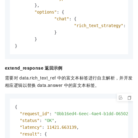
}
,
"options"
:
{
"chat"
:
{
"rich_text_strategy"
:
"ins
}
}
}
extend_response
返回示例
需要对
data.rich_text_ref
中的富文本标签进行自主解析，并开发
相应逻辑以替换
data.answer
中的富文本标签。
{
"request_id"
:
"0bb16ed4-6eec-4ae4-b1dd-0650289b4
"status"
:
"OK"
,
"latency"
:
11421.663139
,
"result"
:
{