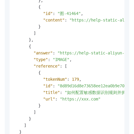
}
,
{
"id"
:
"图-41464"
,
"content"
:
"https://help-static-aliyun
}
]
}
,
{
"answer"
:
"https://help-static-aliyun-doc.
"type"
:
"IMAGE"
,
"reference"
:
[
{
"tokenNum"
:
179
,
"id"
:
"8d89d16d8e73658ee12ea0b9e70a5ee
"title"
:
"如何配置敏感数据识别规则并执行敏感数
"url"
:
"https://xxx.com"
}
]
}
]
}