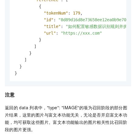
{
"tokenNum"
:
179
,
"id"
:
"8d89d16d8e73658ee12ea0b9e70a5ee
"title"
:
"如何配置敏感数据识别规则并执行敏感数
"url"
:
"https://xxx.com"
}
]
}
]
}
}
注意
返回的
data
列表中，"type": "IMAGE"的项为召回阶段的部分图
片结果，这里的图片与富文本功能无关，无论是否开启富文本功
能，均可获取这些图片。富文本功能输出的图片相关性比召回阶
段的图片更强。