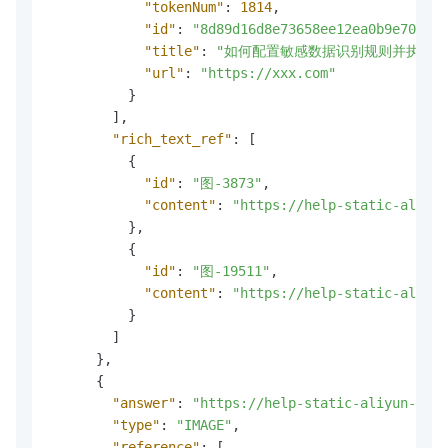
"tokenNum"
:
1814
,
"id"
:
"8d89d16d8e73658ee12ea0b9e70a5ee
"title"
:
"如何配置敏感数据识别规则并执行敏感数
"url"
:
"https://xxx.com"
}
]
,
"rich_text_ref"
:
[
{
"id"
:
"图-3873"
,
"content"
:
"https://help-static-aliyun
}
,
{
"id"
:
"图-19511"
,
"content"
:
"https://help-static-aliyun
}
]
}
,
{
"answer"
:
"https://help-static-aliyun-doc.
"type"
:
"IMAGE"
,
"reference"
:
[