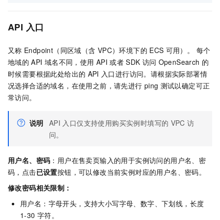
API
入口
又称
Endpoint（同区域（含
VPC）环境下的
ECS
可用）。 每个
地域的
API
域名不同，使用
API
或者
SDK
访问
OpenSearch
的
时候需要根据此处给出的
API
入口进行访问。请根据实际部署情
况选择合适的域名，在使用之前，请先进行
ping
测试以确定可正
常访问。
说明
API
入口仅支持使用购买实例时填写的
VPC
访
问。
用户名、密码
：用户在售卖页输入的用于实例访问的用户名、密
码，点击
已设置
按钮，可以修改当前实例对应的用户名、密码。
修改密码相关限制：
用户名：字母开头，支持大小写字母、数字、下划线，长度
1-30
字符。