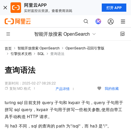
打开 APP
智能开放搜索 OpenSearch
智能开放搜索 OpenSearch
OpenSearch-召回引擎版
首页
引擎技术文档
SQL
查询语法
查询语法
更新时间：
2025-02-27 08:26:22
复制 MD 格式
我的收藏
产品详情
turing sql
目前支持
query
子句和
kvpair
子句，query
子句用于
拼写
sql query，kvpair
子句用于拼写一些相关参数,使用自带工
具手动构造
HTTP
请求。
与
ha3
不同，sql
的查询的
path
为"/sql"，而
ha3
是"/"。