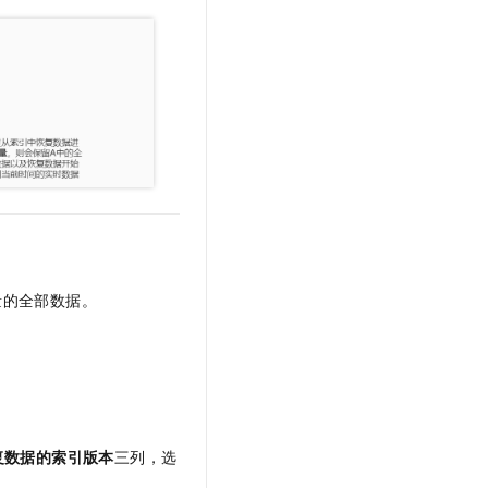
文戏情感细腻自然，动作戏激烈拳拳到肉，实现更强表演能力
支持中英文自由切换，具备更强的噪声鲁棒性
云聚AI 严选权益
SSL 证书
，一键激活高效办公新体验
精选AI产品，从模型到应用全链提效
堡垒机
AI 用量加速计划
应用
防火墙
、识别商机，让客服更高效、服务更出色。
新老同享，达量后返
千问办公
主机安全
NEW
的智能体编程平台
一站式AI生产力平台
AI 应用及服务市场
伶鹊
企业级人与Agent协作平台，接入和调度多个数字员工
智能客服平台，对话机器人、对话分析、智能外呼
AI 应用
大模型服务平台百炼 - 全妙
大模型
量的全部数据。
应用创作平台
多模态内容创作工具，已接入 DeepSeek
自然语言处理
数据标注
机器学习
息提取
与 AI 智能体进行实时音视频通话
复数据的索引版本
三列，选
从文本、图片、视频中提取结构化的属性信息
构建支持视频理解的 AI 音视频实时通话应用