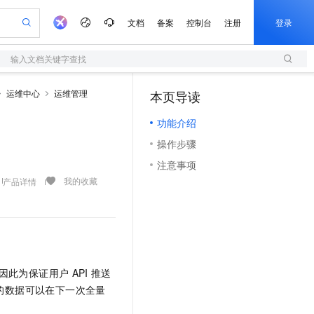
文档
备案
控制台
注册
登录
输入文档关键字查找
验
作计划
器
AI 活动
专业服务
服务伙伴合作计划
开发者社区
加入我们
服务平台百炼
阿里云 OPC 创新助力计划
运维中心
运维管理
本页导读
（1）
一站式生成采购清单，支持单品或批量购买
S
io：打造专属 AI 语音助手
S产品伙伴计划（繁花）
峰会
造的大模型服务与应用开发平台
轻量应用服务器
一句话生成原生可编辑精美 PPT 文稿
AI 生产力先锋
Al MaaS 服务伙伴赋能合作
域名
博文
Careers
至高可申请百万元
功能介绍
性可伸缩的云计算服务
开启高性价比 AI 编程新体验
Qwen-Audio-3.0-Realtime 端到端实时语音角色扮演
输入一句话想法, 轻松生成专业的 PPT
先锋实践拓展 AI 生产力的边界
快速构建应用程序和网站，即刻迈出上云第一步
Token 补贴，五大权
计划
海大会
伙伴信用分合作计划
商标
问答
社会招聘
操作步骤
益加速 OPC 成功
S
eek-V4-Pro
数字证书管理服务（原SSL证书）
一键部署幻兽帕鲁游戏服务器
飞天发布时刻
HOT
划
备案
电子书
校园招聘
注意事项
pSeek-V4-Pro
视频创作，一键激活电商全链路生产力
全托管，含MySQL、PostgreSQL、SQL Server、MariaDB多引擎
实现全站HTTPS，呈现可信的WEB访问
一键购买专属联机服务器，轻松开启游戏
所见，即是所愿
更多支持
我的收藏
产品详情
划
公司注册
镜像站
视频生成
语音识别与合成
专属 QwenPaw
短信服务
漫剧工坊：一站式动画创作平台
AI 实训营
HOT
合作伙伴培训与认证
划
上云迁移
的智能体编程平台
站生成，高效打造优质广告素材
从聊天伙伴进化为能主动干活的本地数字员工
快速生产连贯的高质量长漫剧
从基础到进阶，Agent 创客手把手教你
国内短信简单易用，安全可靠，秒级触达，全球覆盖200+国家和地区。
e-1.1-T2V
Qwen3-TTS-Flash
lScope
我要反馈
查询合作伙伴
畅细腻的高质量视频
离线语音合成大模型，多语言方言自适应，低延迟高稳定
n Alibaba Cloud ISV 合作
代维服务
olarDB
建企业门户网站
大数据开发治理平台 DataWorks
10 分钟搭建微信、支付宝小程序
创新加速
ope
登录合作伙伴管理后台
我要建议
站，无忧落地极速上线
以可视化方式快速构建移动和 PC 门户网站
100%兼容MySQL、PostgreSQL，兼容Oracle，支持集中和分布式
高效部署网站，快速应用到小程序
Data Agent 驱动的一站式 Data+AI 开发治理平台
e-1.1-I2V
Cosyvoice-V3-Flash
安全
因此为保证用户
API
推送
畅自然，细节丰富
高表现力语音合成大模型，语音克隆听感自然
我要投诉
上云场景组合购
伴
的数据可以在下一次全量
边界网络安全防护产品
漫剧创作，剧本、分镜、视频高效生成
覆盖90%+业务场景，专享组合折扣价
2V
VPN
Fun-ASR