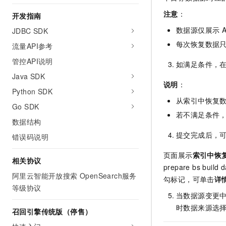
10 分钟在聊天系统中增加
专有云
注意
：
开发指南
数据源仅展示
A
JDBC SDK
每次恢复数据
流量API参考
管控API说明
如满足条件，
Java SDK
说明
：
Python SDK
从索引中恢复
Go SDK
若不满足条件
数据结构
提交完成后，
错误码说明
页面展示
索引中恢
相关协议
prepare bs buil
阿里云智能开放搜索 OpenSearch服务
勾标记，可单击
详
等级协议
当数据源变更
时数据来源选
召回引擎传统版（停售）