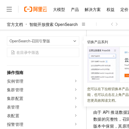
新功能发布记录
大模型
产品
解决方案
权益
定价
产品计费
使用限制
官方文档
智能开放搜索 OpenSearch
名词解释
大模型
产品
解决方案
权益
定价
云市场
伙伴
服务
了解阿里云
精选产品
精选解决方案
普惠上云
产品定价
精选商城
成为销售伙伴
售前咨询
为什么选择阿里云
千问AI平台
智能开放搜索 Op
首页
OpenSearch-召回引擎版
快速入门
了解云产品的定价详情
切换产品系列
从索引中恢复数据
大模型服务平台百炼
千问办公，解锁你的工作
普惠上云 官方力荐
分销伙伴
在线服务
网站建设
什么是云计算
大
RAM（子账号）的创建及授权
大模型服务与应用平台
企业级Agent产品，直接
云服务器38元/年起，超
咨询伙伴
多端小程序
技术领先
从索引中
云上成本管理
指标监控
售后服务
千问大模型
Agency Agents：拥
官方推荐返现计划
大模型
大模型
精选产品
精选解决方案
Salesforce 国际版订阅
稳定可靠
管理和优化成本
多元化、高性能、安全可靠
推荐新用户得奖励，单订单
销售伙伴合作计划
操作指南
自助服务
更新时间：
2026-04-23
友盟天域
安全合规
人工智能与机器学习
AI
文本生成
无影云电脑
HappyHorse 打造一
云工开物
实例管理
无影生态合作计划
在线服务
观测云
分析师报告
随时随地安全接入的云上超
高校专属算力普惠，学生认
计算
互联网应用开发
您可以在下拉框切换本产品
Qwen3.8-Max
集群管理
HOT
Salesforce On Alibaba C
工单服务
能，也可以点击左上角产品
智能体时代全能旗舰模型
Tuya 物联网平台阿里云
研究报告与白皮书
云解析DNS
快速拥有专属 OpenClaw
功能介绍
集群配置
Consulting Partner 合
大数据
容器
您更高效阅读文档。
免费试用
短信专区
表管理
蓝凌 OA
Qwen3.7-Plus
AI 大模型销售与服务生
现代化应用
存储
天池大赛
由于
API
推送数据
能看、能想、能动手的多模
表配置
云原生大数据计算服务 Max
解决方案免费试用 新老
电子合同
数据的完整性，召
面向分析的企业级SaaS模
最高领取价值200元试用
安全
网络与CDN
报警管理
AI 算法大赛
Qwen3-VL-Plus
版本中保留，其原
畅捷通