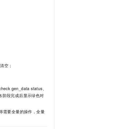
t.diy 一步搞定创意建站
构建大模型应用的安全防护体系
通过自然语言交互简化开发流程,全栈开发支持
通过阿里云安全产品对 AI 应用进行安全防护
被清空；
eck gen_data status、
ask 等阶段，各阶段完成后显示绿色对
等需要全量的操作，全量