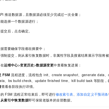
一个 AI 助手
即刻拥有 DeepSeek-R1 满血版
超强辅助，Bol
在企业官网、通讯软件中为客户提供 AI 客服
多种方案随心选，轻松解锁专属 DeepSeek
PI
推送数据源，且数据源必须至少完成过一次全量；
只能选择一个数据源进行；
在提交后，点击确定。
数据需要确保字段都在摘要中；
，强制提交，则从索引恢复数据时，非属性字段及搜索结果展示字段将
可在
运维中心>变更历史>数据源变更
中查看恢复进展：
复
FSM
流程进度，流程包含 init、create snapshot、generate data、ch
d data、bs build check、update finished time、kill build t
情
查看各阶段执行详情。
中的
FSM
流程正常结束后，即可进行
修改索引表
、
添加自定义干预词条
择
从索引中恢复数据
即可保留老版本的全部数据。