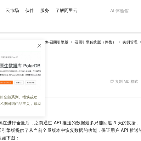
云市场
伙伴
服务
了解阿里云
AI 特惠
数据与 API
成为产品伙伴
企业增值服务
最佳实践
价格计算器
AI 场景体
基础软件
产品伙伴合
阿里云认证
市场活动
配置报价
大模型
enSearch
OpenSearch-召回引擎版
召回引擎传统版（停售）
实例管理
自助选配和估算价格
新方式
域名与网站
睿译宝，AI翻译排版一步到位
智启 AI 普惠权益
产品生态集成认证中心
企业支持计划
云上春晚
千问官方 MaaS 平台，为开发者和 Agent 而生，新用户赠送 1 亿 + tokens 额度
云服务器 EC
Qwen Aud
AI Coding
阿里云Maa
2026 阿里云
为企业打
数据集
Windows
大模型认证
模型
NEW
NEW
交付可用成果
值低价云产品抢先购
提供智能易用的域名与建站服务
上传文档即自动完成翻译和格式还原
至高享 1亿+免费 tokens，加速 Al 应用落地
安全可靠、弹
智能编程，一键
产品生态伙伴
专家技术服务
云上奥运之旅
弹性计算合作
阿里云中企出
手机三要素
宝塔 Linux
全部认证
恢复数据
价格优势
有专属领域专家
对象存储 OSS
GLM-5.2：长任务时代开源旗舰模型
阿里云 OPC 创新助力计划
云数据库 RD
即刻拥有 DeepS
AI 电商营销
产品生态伙伴工作台
企业增值服务台
云栖战略参考
云存储合作计
云栖大会
身份实名认证
CentOS
训练营
推动算力普惠，释放技术红利
的大模型服务
最高返9万
多领域专家智能体,一键组建 AI 虚拟交付团队
至高百万元 Token 补贴，加速一人公司成长
稳定、安全、高性价比、高性能的云存储服务
真正可用的 1M 上下文,一次完成代码全链路开发
轻松解锁专属 Dee
从图文生成到
复制 MD 格式
 12:25:43
云上的中国
数据库合作计
活动全景
短信
Docker
图片和
站式影视创作平台
人工智能平台 PAI
Hermes Agent，打造自进化智能体
Token Plan 模型订阅计划
Qoder
5 分钟轻松部署
AI 广告创作
企业成长
大模型
NEW
信息公告
看见新力量
云网络合作计
OCR 文字识别
JAVA
级电脑
证享300元代金券
可视化编排打通从文字构思到成片全链路闭环
一站式AI开发、训练和推理服务
自主进化，持久记忆，越用越聪明
Qwen3.8-Max 首发尝鲜，限时加量 10 倍，夜间低至2折
面向真实软件
图文、视频一
的全部系列、模块或功
Kimi-K3
HappyHors
NEW
魔搭 Mode
loud
服务实践
官网公告
区块回到产品主页，帮助
Kimi 最新旗舰模型，长程编程与推理利器
让文字生成流
金融模力时刻
Salesforce O
版
发票查验
全能环境
Qoder CN
Claude Code + GStack 打造工程团队
千问办公，限时限量积分加倍
云原生数据库 P
低代码高效构
AI 建站
NEW
作计划
计划
创新中心
魔搭 ModelSc
健康状态
让AI从“聊天伙伴”进化为能干活的“数字员工”
覆盖公网/内网、递归/权威、移动APP等全场景解析服务
安装技能 GStack，拥有专属 AI 工程团队
你的AI工作搭子，覆盖日常办公高频场景
基于千问大模型等，支持代码智能生成、研发智能问答
0 代码专业建
客户案例
天气预报查询
操作系统
Deepseek-v4-pro
HappyHors
态合作计划
源在进行全量后，之前通过
API
推送的数据最多只能回追
3
天的数据，
态智能体模型
旗舰 MoE 大模型，百万上下文与顶尖推理能力
图生视频，流
Compute
同享
容器服务 Kubernetes 版 ACK
万小智 AI 建站低至 15元/月
云防火墙
AI 短剧/漫剧
快递物流查询
WordPress
成为服务伙
回引擎版提供了从当前全量版本中恢复数据的功能，保证用户
API
推送
高校合作
式云数据仓库
点，立即开启云上创新
提供一站式管理容器应用的 K8s 服务
送.CN域名，送备案服务码
云原生的云上
AI助力短剧
GLM-5.2
Wan2.7-T
理如下图：
Ubuntu