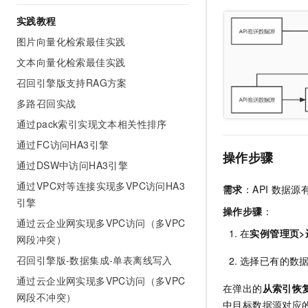
AI 产品 免费试用
网络
安全
云开发大赛
实践教程
Tableau 订阅
1亿+ 大模型 tokens 和 
可观测
入门学习赛
图片向量化检索最佳实践
中间件
AI空中课堂在线直播课
140+云产品 免费试用
大模型服务
文本向量化检索最佳实践
上云与迁云
产品新客免费试用，最长1
数据库
召回引擎版支持RAG方案
生态解决方案
千问AI平台-Token Plan
企业出海
大模型ACA认证体验
大数据计算
多路召回实战
助力企业全员 AI 认知与能
行业生态解决方案
政企业务
通过pack索引实现文本相关性排序
媒体服务
千问AI平台-模型体验
开发者生态解决方案
通过FC访问HA3引擎
在线体验全尺寸、多种模态
企业服务与云通信
操作步骤
AI 开发和 AI 应用解决
通过DSW中访问HA3引擎
Happy 系列大模型
域名与网站
通过VPC对等连接实现多VPC访问HA3
需求
：API
数据源
引擎
终端用户计算
操作步骤
：
通过云企业网实现多VPC访问（多VPC
在
实例管理页>
Serverless
网段冲突）
大模型解决方案
召回引擎版-数据集成-单表离线写入
选择已有的数
开发工具
快速部署 Dify，高效搭建 
通过云企业网实现多VPC访问（多VPC
在弹出的
从索引恢
迁移与运维管理
网段不冲突）
中目标数据源对应