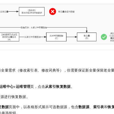
服务生态伙伴
视觉 Coding、空间感知、多模态思考等全面升级
1M上下文，专为长程任务能力而生
云工开物
企业应用
Night Plan 支持 Qwen 3.8-Max
AI 办公
NEW
Red Hat
30+ 款产品免费体验
夜间 5 折，Qwen/Meoo/TokenPlan 客户专享
AI智能应用
科研合作
ERP
堂（旗舰版）
SUSE
智能客服
AI 应用构建
大模型原生
CRM
2个月
自动承接线索
建站小程序
Qoder
大模型服务平台百炼-应用模版
OA 办公系统
HOT
NEW
面向真实软件
个人版上线、团队版降价；千问3.8-Max首发发尝鲜
丰富多元化的应用模版和解决方案
力提升
财税管理
模板建站
万有无界
大模型服务平台百炼-智能体
400电话
定制建站
的模型效果
灵活可视化地构建企业级 Agent
方案
广告营销
模板小程序
秒悟
人工智能平台 PAI
定制小程序
有全量需求（修改索引表、修改词典等），但需要保证新全量保留老全
云端极速 AI 
新一代 AI 视频生成模型，深度适配广告营销等场景
AI Native 的算法工程平台，一站式完成建模、训练、推理服务部署
APP 开发
运维中心>运维管理
页，点击
从索引恢复数据
。
建站系统
据源进行恢复数据。
AI 应用
10分钟微调：让0.6B模型媲美235B模型
多模态数据信
复数据
页面中，以表格形式展示可选数据源，包含
数据源
、
索引表
和
恢
依托云原生高可用架构,实现Dify私有化部署
用1%尺寸在特定领域达到大模型90%以上效果
的单选按钮。