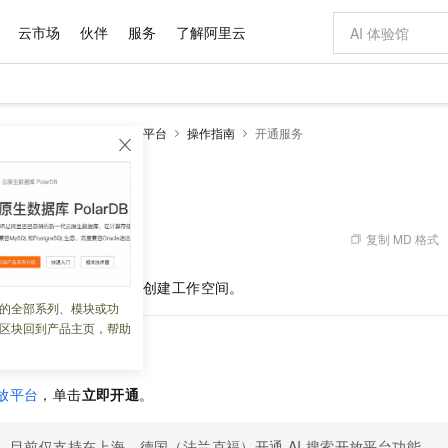
云市场
伙伴
服务
了解阿里云
AI 特惠
数据与 API
成为产品伙伴
企业增值服务
最佳实践
价格计算器
AI 场景体
基础软件
产品伙伴合
阿里云认证
市场活动
配置报价
大模型
enSearch
AI搜索开放平台
操作指南
开通服务
自助选配和估算价格
新方式
域名与网站
睿译宝，AI翻译排版一步到位
智启 AI 普惠权益
产品生态集成认证中心
企业支持计划
云上春晚
千问官方 MaaS 平台，为开发者和 Agent 而生，新用户赠送 1 亿 + tokens 额度
云服务器 EC
AI Coding
阿里云Maa
2026 阿里云
为企业打
数据集
Windows
大模型认证
模型
NEW
交付可用成果
值低价云产品抢先购
提供智能易用的域名与建站服务
上传文档即自动完成翻译和格式还原
至高享 1亿+免费 tokens，加速 Al 应用落地
安全可靠、弹
智能编程，一键
产品生态伙伴
专家技术服务
云上奥运之旅
弹性计算合作
阿里云中企出
手机三要素
宝塔 Linux
全部认证
价格优势
有专属领域专家
对象存储 OSS
GLM-5.2：长任务时代开源旗舰模型
阿里云 OPC 创新助力计划
云数据库 RD
即刻拥有 DeepS
AI 电商营销
产品生态伙伴工作台
企业增值服务台
云栖战略参考
云存储合作计
云栖大会
身份实名认证
CentOS
训练营
推动算力普惠，释放技术红利
的大模型服务
最高返9万
多领域专家智能体,一键组建 AI 虚拟交付团队
至高百万元 Token 补贴，加速一人公司成长
稳定、安全、高性价比、高性能的云存储服务
真正可用的 1M 上下文,一次完成代码全链路开发
轻松解锁专属 Dee
从图文生成到
复制 MD 格式
 06:09:21
云上的中国
数据库合作计
活动全景
短信
Docker
图片和
站式影视创作平台
人工智能平台 PAI
Hermes Agent，打造自进化智能体
Token Plan 模型订阅计划
Qoder
5 分钟轻松部署
AI 广告创作
企业成长
大模型
NEW
信息公告
AI
搜索开放平台服务并创建工作空间。
看见新力量
云网络合作计
OCR 文字识别
JAVA
级电脑
证享300元代金券
可视化编排打通从文字构思到成片全链路闭环
一站式AI开发、训练和推理服务
自主进化，持久记忆，越用越聪明
Qwen3.8-Max 首发尝鲜，限时加量 10 倍，夜间低至2折
面向真实软件
图文、视频一
的全部系列、模块或功
Kimi-K3
HappyHors
NEW
魔搭 Mode
loud
服务实践
官网公告
区块回到产品主页，帮助
Kimi 最新旗舰模型，长程编程与推理利器
让文字生成流
金融模力时刻
Salesforce O
版
发票查验
全能环境
Qoder CN
Claude Code + GStack 打造工程团队
千问办公，限时限量积分加倍
云原生数据库 P
低代码高效构
AI 建站
NEW
作计划
放平台服务
计划
创新中心
魔搭 ModelSc
健康状态
让AI从“聊天伙伴”进化为能干活的“数字员工”
覆盖公网/内网、递归/权威、移动APP等全场景解析服务
安装技能 GStack，拥有专属 AI 工程团队
你的AI工作搭子，覆盖日常办公高频场景
基于千问大模型等，支持代码智能生成、研发智能问答
0 代码专业建
客户案例
天气预报查询
操作系统
Deepseek-v4-pro
HappyHors
态合作计划
放平台
，单击
立即开通
。
态智能体模型
旗舰 MoE 大模型，百万上下文与顶尖推理能力
图生视频，流
Compute
同享
容器服务 Kubernetes 版 ACK
万小智 AI 建站低至 15元/月
云防火墙
AI 短剧/漫剧
快递物流查询
WordPress
成为服务伙
高校合作
式云数据仓库
点，立即开启云上创新
提供一站式管理容器应用的 K8s 服务
送.CN域名，送备案服务码
云原生的云上
AI助力短剧
GLM-5.2
Wan2.7-T
Ubuntu
目前仅支持在上海、德国（法兰克福）开通
AI
搜索开放平台功能。