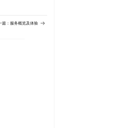
t.diy 一步搞定创意建站
构建大模型应用的安全防护体系
通过自然语言交互简化开发流程,全栈开发支持
通过阿里云安全产品对 AI 应用进行安全防护
一篇：
服务概览及体验