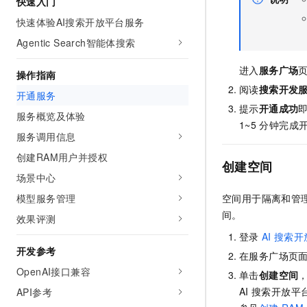
快速入门
AI 产品 免费试用
网络
安全
云开发大赛
Tableau 订阅
快速体验AI搜索开放平台服务
1亿+ 大模型 tokens 和 
可观测
入门学习赛
Agentic Search智能体搜索
中间件
AI空中课堂在线直播课
140+云产品 免费试用
大模型服务
上云与迁云
产品新客免费试用，最长1
进入
服务广场
数据库
操作指南
生态解决方案
千问AI平台-Token Plan
阅读
搜索开发
企业出海
开通服务
大模型ACA认证体验
大数据计算
提示
开通成功
助力企业全员 AI 认知与能
行业生态解决方案
服务概览及体验
政企业务
1~5
分钟完成
媒体服务
千问AI平台-模型体验
服务调用信息
开发者生态解决方案
在线体验全尺寸、多种模态
企业服务与云通信
创建RAM用户并授权
AI 开发和 AI 应用解决
创建空间
Happy 系列大模型
场景中心
域名与网站
模型服务管理
空间用于隔离和管
终端用户计算
间。
效果评测
登录
AI
搜索开
Serverless
大模型解决方案
开发参考
在服务广场页
开发工具
OpenAI接口兼容
快速部署 Dify，高效搭建 
单击
创建空间
AI
搜索开放平台
API参考
迁移与运维管理