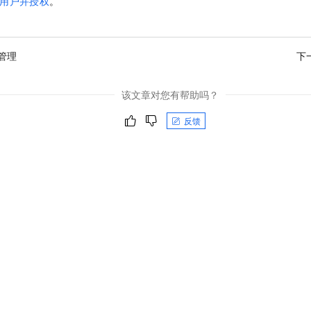
用户并授权
。
一个 AI 助手
即刻拥有 DeepSeek-R1 满血版
超强辅助，Bol
在企业官网、通讯软件中为客户提供 AI 客服
多种方案随心选，轻松解锁专属 DeepSeek
管理
下
该文章对您有帮助吗？
反馈