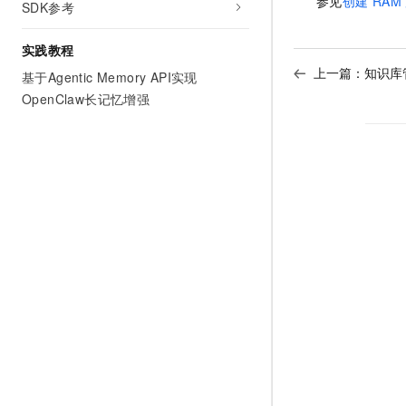
参见
创建
RAM
SDK参考
10 分钟在聊天系统中增加
专有云
实践教程
上一篇：
知识库
基于Agentic Memory API实现
OpenClaw长记忆增强