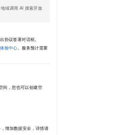
文戏情感细腻自然，动作戏激烈拳拳到肉，实现更强表演能力
支持中英文自由切换，具备更强的噪声鲁棒性
云聚AI 严选权益
SSL 证书
跨地域调用
AI
搜索开放
，一键激活高效办公新体验
精选AI产品，从模型到应用全链提效
堡垒机
AI 用量加速计划
应用
防火墙
、识别商机，让客服更高效、服务更出色。
新老同享，达量后返
千问办公
主机安全
弹出协议签署对话框。
NEW
的智能体编程平台
一站式AI生产力平台
、
体验中心
。服务预计需要
AI 应用及服务市场
伶鹊
企业级人与Agent协作平台，接入和调度多个数字员工
智能客服平台，对话机器人、对话分析、智能外呼
AI 应用
大模型服务平台百炼 - 全妙
大模型
应用创作平台
多模态内容创作工具，已接入 DeepSeek
空间，您也可以创建空
自然语言处理
数据标注
机器学习
息提取
与 AI 智能体进行实时音视频通话
从文本、图片、视频中提取结构化的属性信息
构建支持视频理解的 AI 音视频实时通话应用
务，增加数据安全，详情请