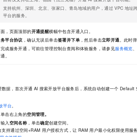
服务生态伙伴
视觉 Coding、空间感知、多模态思考等全面升级
1M上下文，专为长程任务能力而生
云工开物
企业应用
Night Plan 支持 Qwen 3.8-Max
AI 办公
NEW
支持杭州、深圳、北京、张家口、青岛地域的用户，通过
VPC
地址
Red Hat
30+ 款产品免费体验
夜间 5 折，Qwen/Meoo/TokenPlan 客户专享
AI智能应用
科研合作
平台的服务。
ERP
堂（旗舰版）
SUSE
智能客服
AI 应用构建
大模型原生
CRM
2个月
自动承接线索
页面，页面顶部的
开通提醒
横幅中包含开通入口。
建站小程序
Qoder
大模型服务平台百炼-应用模版
OA 办公系统
服务平台协议
，确认无误后单击
签署并下单
，然后单击
立即开通
。此时
HOT
NEW
面向真实软件
个人版上线、团队版降价；千问3.8-Max首发发尝鲜
丰富多元化的应用模版和解决方案
即完成服务开通，可前往管理控制台查阅和体验服务，请参见
服务概览
力提升
财税管理
模板建站
开通。
万有无界
大模型服务平台百炼-智能体
400电话
定制建站
的模型效果
灵活可视化地构建企业级 Agent
方案
广告营销
模板小程序
秒悟
人工智能平台 PAI
定制小程序
云端极速 AI 
新一代 AI 视频生成模型，深度适配广告营销等场景
AI Native 的算法工程平台，一站式完成建模、训练、推理服务部署
理数据，首次开通
AI
搜索开放平台服务后，系统自动创建一个
Default
APP 开发
放平台
。
建站系统
面单击右上角的
空间管理
。
AI 应用
10分钟微调：让0.6B模型媲美235B模型
多模态数据信
，输入
空间名称
，单击
确定
创建空间。
依托云原生高可用架构,实现Dify私有化部署
用1%尺寸在特定领域达到大模型90%以上效果
支持通过空间+RAM
用户授权方式，让
RAM
用户最小化权限使用服