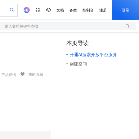
文档
备案
控制台
注册
登录
输入文档关键字查找
验
作计划
器
AI 活动
专业服务
服务伙伴合作计划
开发者社区
加入我们
服务平台百炼
阿里云 OPC 创新助力计划
本页导读
（1）
一站式生成采购清单，支持单品或批量购买
S
S产品伙伴计划（繁花）
峰会
造的大模型服务与应用开发平台
Qwen Audio：打造专属 AI 语音助手
轻量应用服务器
一句话生成原生可编辑精美 PPT 文稿
AI 生产力先锋
Al MaaS 服务伙伴赋能合作
域名
博文
Careers
NEW
至高可申请百万元
开通AI搜索开放平台服务
性可伸缩的云计算服务
开启高性价比 AI 编程新体验
Qwen-Audio-3.0-Realtime 端到端实时语音角色扮演
输入一句话想法, 轻松生成专业的 PPT
先锋实践拓展 AI 生产力的边界
快速构建应用程序和网站，即刻迈出上云第一步
Token 补贴，五大权
计划
海大会
伙伴信用分合作计划
商标
问答
社会招聘
创建空间
益加速 OPC 成功
S
eek-V4-Pro
数字证书管理服务（原SSL证书）
一键部署幻兽帕鲁游戏服务器
飞天发布时刻
HOT
划
备案
电子书
校园招聘
pSeek-V4-Pro
视频创作，一键激活电商全链路生产力
全托管，含MySQL、PostgreSQL、SQL Server、MariaDB多引擎
实现全站HTTPS，呈现可信的WEB访问
一键购买专属联机服务器，轻松开启游戏
所见，即是所愿
我的收藏
产品详情
更多支持
划
公司注册
镜像站
视频生成
语音识别与合成
专属 QwenPaw
短信服务
漫剧工坊：一站式动画创作平台
AI 实训营
HOT
合作伙伴培训与认证
划
上云迁移
的智能体编程平台
站生成，高效打造优质广告素材
从聊天伙伴进化为能主动干活的本地数字员工
快速生产连贯的高质量长漫剧
从基础到进阶，Agent 创客手把手教你
国内短信简单易用，安全可靠，秒级触达，全球覆盖200+国家和地区。
e-1.1-T2V
Qwen3-TTS-Flash
lScope
我要反馈
查询合作伙伴
畅细腻的高质量视频
离线语音合成大模型，多语言方言自适应，低延迟高稳定
n Alibaba Cloud ISV 合作
代维服务
olarDB
建企业门户网站
大数据开发治理平台 DataWorks
10 分钟搭建微信、支付宝小程序
创新加速
ope
登录合作伙伴管理后台
我要建议
站，无忧落地极速上线
以可视化方式快速构建移动和 PC 门户网站
100%兼容MySQL、PostgreSQL，兼容Oracle，支持集中和分布式
高效部署网站，快速应用到小程序
Data Agent 驱动的一站式 Data+AI 开发治理平台
e-1.1-I2V
Cosyvoice-V3-Flash
安全
畅自然，细节丰富
高表现力语音合成大模型，语音克隆听感自然
我要投诉
上云场景组合购
伴
边界网络安全防护产品
漫剧创作，剧本、分镜、视频高效生成
覆盖90%+业务场景，专享组合折扣价
2V
VPN
Fun-ASR