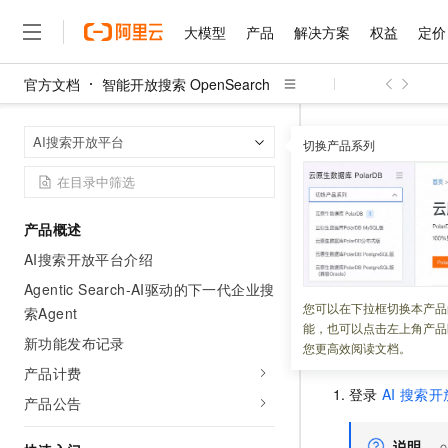
大模型
产品
解决方案
权益
定价
官方文档
智能开放搜索 OpenSearch
大模型
产品
解决方案
权益
定价
云市场
伙伴
服务
了解阿里云
精选产品
精选解决方案
普惠上云
产品定价
精选商城
成为销售伙伴
售前咨询
为什么选择阿里云
千问AI平台
智能开放搜索 Op
首页
AI搜索开放平台
了解云产品的定价详情
切换产品系列
大模型服务平台百炼
千问办公，解锁你的工作
普惠上云 官方力荐
分销伙伴
在线服务
网站建设
什么是云计算
大
大模型服务与应用平台
企业级Agent产品，直接
云服务器38元/年起，超
开通服务
咨询伙伴
多端小程序
技术领先
云上成本管理
售后服务
千问大模型
Agency Agents：拥
官方推荐返现计划
大模型
大模型
精选产品
精选解决方案
Salesforce 国际版订阅
稳定可靠
产品概述
管理和优化成本
多元化、高性能、安全可靠
推荐新用户得奖励，单订单
更新时间：
2026-05-07
销售伙伴合作计划
自助服务
AI搜索开放平台介绍
友盟天域
安全合规
人工智能与机器学习
AI
文本生成
无影云电脑
HappyHorse 打造一
云工开物
本文介绍如何开通
无影生态合作计划
在线服务
Agentic Search-AI驱动的下一代企业搜
观测云
分析师报告
随时随地安全接入的云上超
高校专属算力普惠，学生认
计算
互联网应用开发
您可以在下拉框切换本产品
Qwen3.8-Max
HOT
索Agent
Salesforce On Alibaba C
工单服务
能，也可以点击左上角产品
智能体时代全能旗舰模型
Tuya 物联网平台阿里云
研究报告与白皮书
云解析DNS
快速拥有专属 OpenClaw
新功能发布记录
Consulting Partner 合
开通
AI
搜索开
大数据
容器
您更高效阅读文档。
免费试用
短信专区
蓝凌 OA
Qwen3.7-Plus
产品计费
AI 大模型销售与服务生
现代化应用
存储
天池大赛
登录
AI
搜索开
能看、能想、能动手的多模
云原生大数据计算服务 Max
解决方案免费试用 新老
产品公告
电子合同
面向分析的企业级SaaS模
最高领取价值200元试用
安全
网络与CDN
AI 算法大赛
Qwen3-VL-Plus
畅捷通
说明