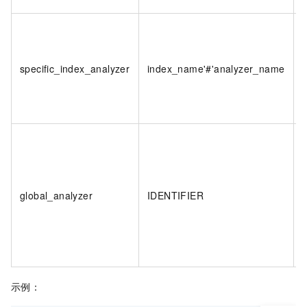
specific_index_analyzer
index_name'#'analyzer_name
global_analyzer
IDENTIFIER
示例：