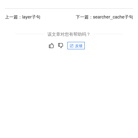
上一篇：
layer子句
下一篇：
searcher_cache子句
该文章对您有帮助吗？
反馈