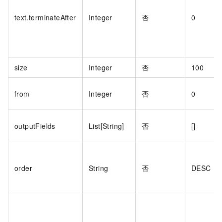
text.terminateAfter
Integer
否
0
size
Integer
否
100
from
Integer
否
0
outputFields
List[String]
否
[]
order
String
否
DESC