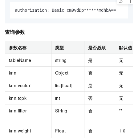
authorization: Basic cm9vdDp******mdhbA==
查询参数
参数名称
类型
是否必须
默认值
tableName
string
是
无
knn
Object
否
无
knn.vector
list[float]
是
无
knn.topk
int
否
无
knn.filter
String
否
""
knn.weight
Float
否
1.0