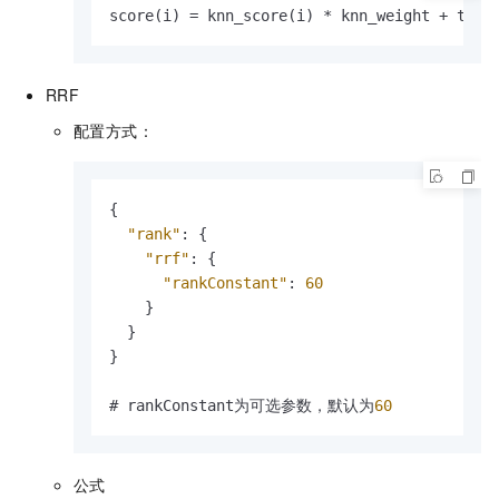
score(i) = knn_score(i) * knn_weight + text
RRF
配置方式：
{
"rank"
:
{
"rrf"
:
{
"rankConstant"
:
60
}
}
}
# rankConstant为可选参数，默认为
60
公式