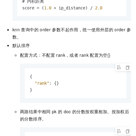
# 内积距离

score = (
1.0
 + ip_distance) / 
2.0
knn
查询中的
order
参数不起作用，统一使用外层的
order
参
数。
默认排序
配置方式：不配置
rank，或者
rank
配置为空{}
{
"rank"
:
{
}
}
两路结果中相同
pk
的
doc
的分数按权重相加。按加权后
的分数排序。