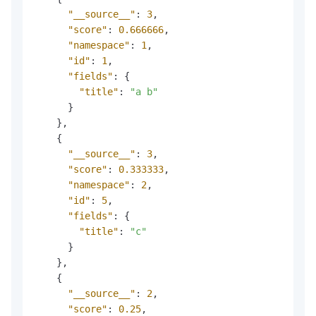
"__source__"
:
3
,
"score"
:
0.666666
,
"namespace"
:
1
,
"id"
:
1
,
"fields"
:
{
"title"
:
"a b"
}
}
,
{
"__source__"
:
3
,
"score"
:
0.333333
,
"namespace"
:
2
,
"id"
:
5
,
"fields"
:
{
"title"
:
"c"
}
}
,
{
"__source__"
:
2
,
"score"
:
0.25
,