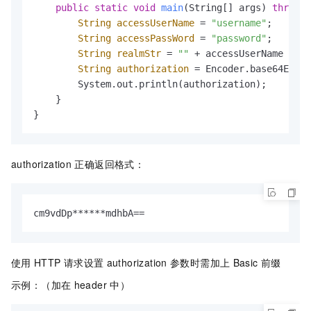
public
static
void
main
(String[] args)
throws
 
String
accessUserName
=
"username"
;

String
accessPassWord
=
"password"
;

String
realmStr
=
""
 + accessUserName + 
":
String
authorization
=
 Encoder.base64Encod
        System.out.println(authorization);

    }

}
authorization
正确返回格式：
cm9vdDp******mdhbA==
使用
HTTP
请求设置
authorization
参数时需加上
Basic
前缀
示例：（加在
header
中）