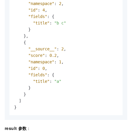
"namespace"
:
2
,
"id"
:
4
,
"fields"
:
{
"title"
:
"b c"
}
}
,
{
"__source__"
:
2
,
"score"
:
0.2
,
"namespace"
:
1
,
"id"
:
0
,
"fields"
:
{
"title"
:
"a"
}
}
]
}
result
参数
：