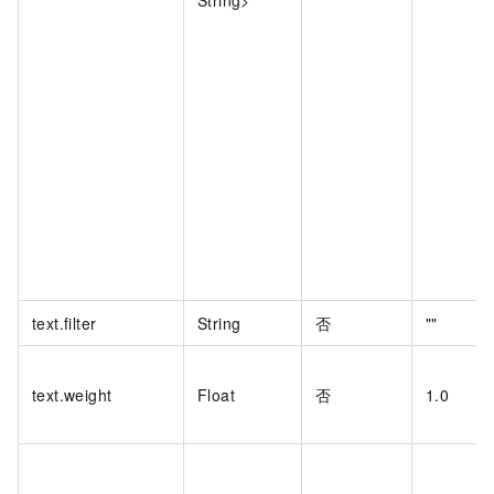
String>
text.filter
String
否
""
text.weight
Float
否
1.0