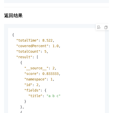
返回结果
{
"totalTime"
:
8.522
,
"coveredPercent"
:
1.0
,
"totalCount"
:
5
,
"result"
:
[
{
"__source__"
:
2
,
"score"
:
0.833333
,
"namespace"
:
1
,
"id"
:
2
,
"fields"
:
{
"title"
:
"a b c"
}
}
,
{