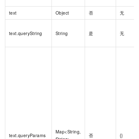
text
Object
否
无
text.queryString
String
是
无
Map<String,
text.queryParams
否
{}