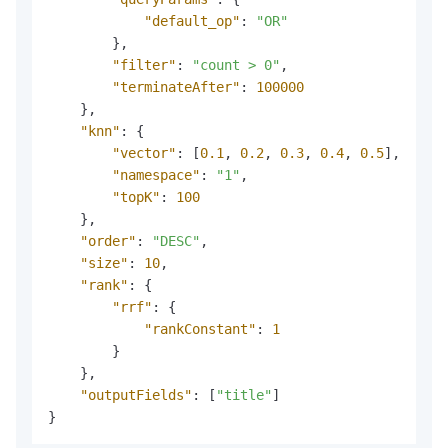
"default_op"
:
"OR"
}
,
"filter"
:
"count > 0"
,
"terminateAfter"
:
100000
}
,
"knn"
:
{
"vector"
:
[
0.1
,
0.2
,
0.3
,
0.4
,
0.5
]
,
"namespace"
:
"1"
,
"topK"
:
100
}
,
"order"
:
"DESC"
,
"size"
:
10
,
"rank"
:
{
"rrf"
:
{
"rankConstant"
:
1
}
}
,
"outputFields"
:
[
"title"
]
}