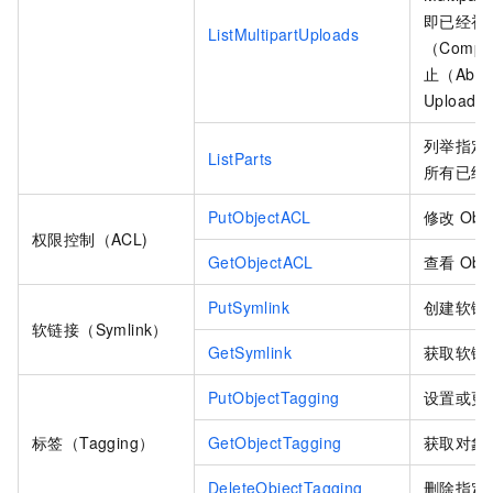
即已经初
ListMultipartUploads
（Comp
止（Abor
Upload
列举指定
ListParts
所有已经
PutObjectACL
修改
Obje
权限控制（ACL)
GetObjectACL
查看
Obje
PutSymlink
创建软链
软链接（Symlink）
GetSymlink
获取软链
PutObjectTagging
设置或更
标签（Tagging）
GetObjectTagging
获取对象
DeleteObjectTagging
删除指定