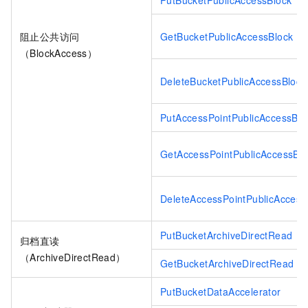
PutBucketPublicAccessBlock
阻止公共访问
GetBucketPublicAccessBlock
（BlockAccess）
DeleteBucketPublicAccessBlock
PutAccessPointPublicAccessBlo
GetAccessPointPublicAccessBlo
DeleteAccessPointPublicAccess
PutBucketArchiveDirectRead
归档直读
（ArchiveDirectRead）
GetBucketArchiveDirectRead
PutBucketDataAccelerator