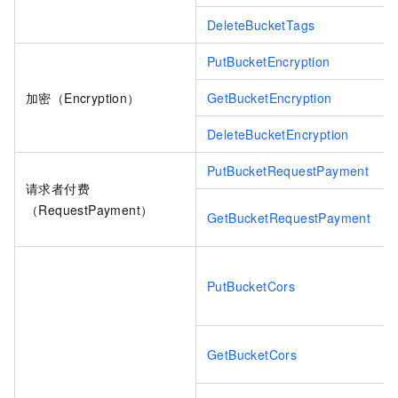
DeleteBucketTags
PutBucketEncryption
加密（Encryption）
GetBucketEncryption
DeleteBucketEncryption
PutBucketRequestPayment
请求者付费
（RequestPayment）
GetBucketRequestPayment
PutBucketCors
GetBucketCors