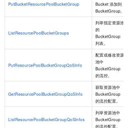
PutBucketResourcePoolBucketGroup
Bucket
添加到
BucketGroup。
列举指定资源池
的
ListResourcePoolBucketGroups
BucketGroup
列表。
配置或修改资源
池中
PutResourcePoolBucketGroupQoSInfo
BucketGroup
的流控。
获取资源池中
GetResourcePoolBucketGroupQoSInfo
BucketGroup
的流控配置。
列举资源池中
ListResourcePoolBucketGroupQoSInfos
BucketGroup
的流控配置。