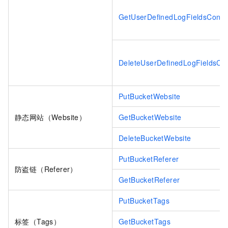
GetUserDefinedLogFieldsConfi
DeleteUserDefinedLogFieldsCon
PutBucketWebsite
静态网站（Website）
GetBucketWebsite
DeleteBucketWebsite
PutBucketReferer
防盗链（Referer）
GetBucketReferer
PutBucketTags
标签（Tags）
GetBucketTags