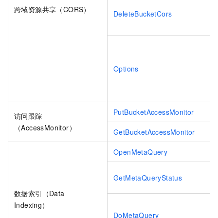
跨域资源共享（CORS）
DeleteBucketCors
Options
PutBucketAccessMonitor
访问跟踪
（AccessMonitor）
GetBucketAccessMonitor
OpenMetaQuery
GetMetaQueryStatus
数据索引（Data
Indexing）
DoMetaQuery