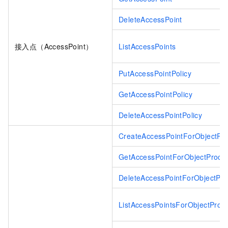
DeleteAccessPoint
接入点（AccessPoint）
ListAccessPoints
PutAccessPointPolicy
GetAccessPointPolicy
DeleteAccessPointPolicy
CreateAccessPointForObjectPr
GetAccessPointForObjectProce
DeleteAccessPointForObjectPr
ListAccessPointsForObjectProc