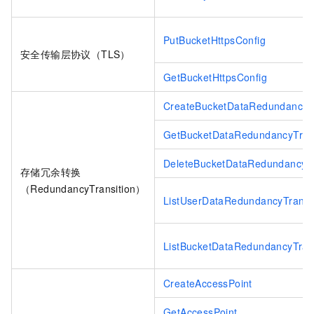
PutBucketHttpsConfig
安全传输层协议（TLS）
GetBucketHttpsConfig
CreateBucketDataRedundancyTr
GetBucketDataRedundancyTrans
DeleteBucketDataRedundancyTr
存储冗余转换
（RedundancyTransition）
ListUserDataRedundancyTransit
ListBucketDataRedundancyTrans
CreateAccessPoint
GetAccessPoint