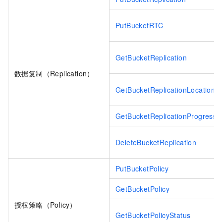
PutBucketRTC
GetBucketReplication
数据复制（Replication）
GetBucketReplicationLocation
GetBucketReplicationProgress
DeleteBucketReplication
PutBucketPolicy
GetBucketPolicy
授权策略（Policy）
GetBucketPolicyStatus