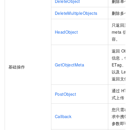
DeleteObject
删除单个
DeleteMultipleObjects
删除多个
只返回某
HeadObject
meta
信
容。
返回
Obje
信息，包
GetObjectMeta
ETag、
基础操作
以及
Last
返回文件
通过
HT
PostObject
式上传
O
您只需在
Callback
求中携带
参数即可