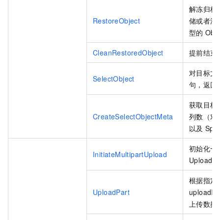
解冻归档
RestoreObject
储或者深
型的
Obj
CleanRestoredObject
提前结束
对目标文
SelectObject
句，返回
获取目标
CreateSelectObjectMeta
列数（对
以及
Spli
初始化一
InitiateMultipartUpload
Upload
根据指定
UploadPart
uploadId
上传数据