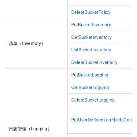
DeleteBucketPolicy
PutBucketInventory
GetBucketInventory
清单（Inventory）
ListBucketInventory
DeleteBucketInventory
PutBucketLogging
GetBucketLogging
DeleteBucketLogging
PutUserDefinedLogFieldsConfig
日志管理（Logging）