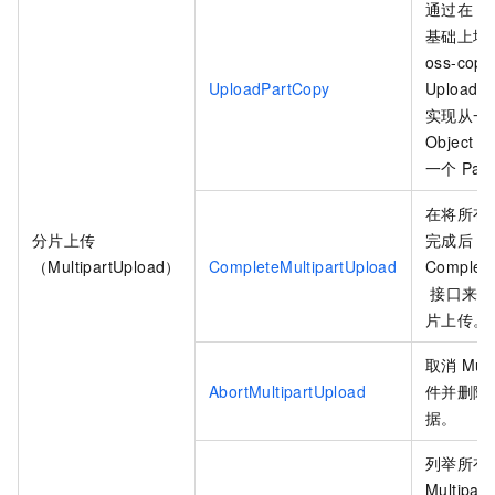
通过在
Up
基础上增
oss-copy
UploadPartCopy
UploadPa
实现从一
Object
中
一个
Par
在将所有
分片上传
完成后，
（MultipartUpload）
CompleteMultipartUpload
Complete
接口来完
片上传。
取消
Mult
AbortMultipartUpload
件并删除
据。
列举所有
Multipart