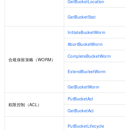
GetBucketLocation
GetBucketStat
InitiateBucketWorm
AbortBucketWorm
CompleteBucketWorm
合规保留策略（WORM）
ExtendBucketWorm
GetBucketWorm
PutBucketAcl
权限控制（ACL）
GetBucketAcl
PutBucketLifecycle