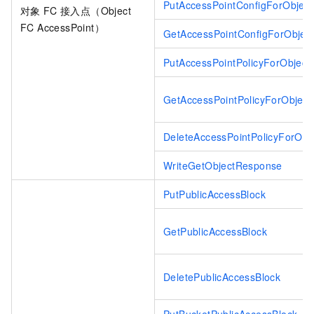
PutAccessPointConfigForObjec
对象
FC
接入点（Object
FC AccessPoint）
GetAccessPointConfigForObjec
PutAccessPointPolicyForObject
GetAccessPointPolicyForObject
DeleteAccessPointPolicyForObj
WriteGetObjectResponse
PutPublicAccessBlock
GetPublicAccessBlock
DeletePublicAccessBlock