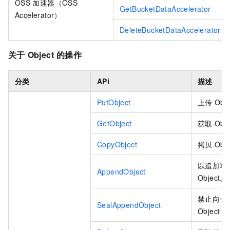
OSS
加速器（OSS
GetBucketDataAccelerator
Accelerator）
DeleteBucketDataAccelerator
关于
Object
的操作
分类
APi
描述
PutObject
上传
Obj
GetObject
获取
Obj
CopyObject
拷贝
Obj
以追加写
AppendObject
Object。
禁止向一
SealAppendObject
Object
继