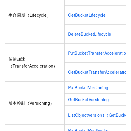
生命周期（Lifecycle）
GetBucketLifecycle
DeleteBucketLifecycle
PutBucketTransferAcceleration
传输加速
（TransferAcceleration）
GetBucketTransferAcceleration
PutBucketVersioning
GetBucketVersioning
版本控制（Versioning）
ListObjectVersions（GetBucket
PutBucketReplication