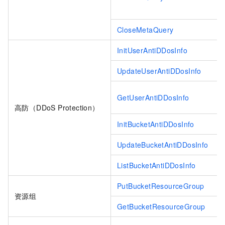
CloseMetaQuery
InitUserAntiDDosInfo
UpdateUserAntiDDosInfo
GetUserAntiDDosInfo
高防（DDoS Protection）
InitBucketAntiDDosInfo
UpdateBucketAntiDDosInfo
ListBucketAntiDDosInfo
PutBucketResourceGroup
资源组
GetBucketResourceGroup