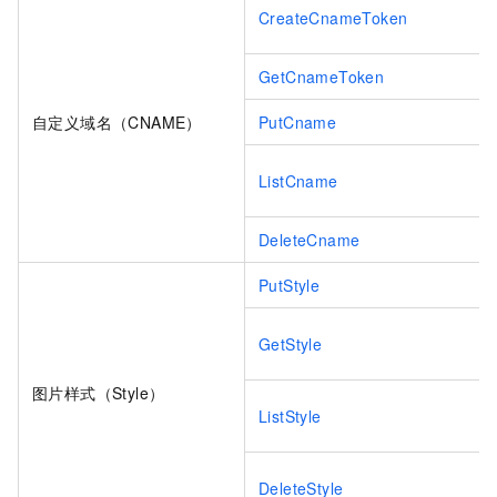
CreateCnameToken
GetCnameToken
自定义域名（CNAME）
PutCname
ListCname
DeleteCname
PutStyle
GetStyle
图片样式（Style）
ListStyle
DeleteStyle