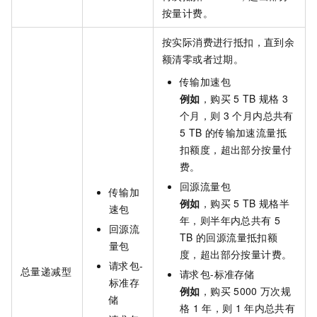
按量计费。
按实际消费进行抵扣，直到余
额清零或者过期。
传输加速包
例如
，购买
5 TB
规格
3
个月，则
3
个月内总共有
5 TB
的传输加速流量抵
扣额度，超出部分按量付
费。
回源流量包
传输加
例如
，购买
5 TB
规格半
速包
年，则半年内总共有
5
回源流
TB
的回源流量抵扣额
量包
度，超出部分按量计费。
请求包-
总量递减型
请求包-标准存储
标准存
例如
，购买
5000
万次规
储
格
1
年，则
1
年内总共有