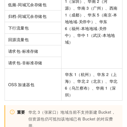
1（深圳）、华南
2（河
低频-同城冗余存储包
源）、华南
3（广州）、西南
1（成都）、华东
5（南京-本
归档-同城冗余存储包
地地域-关停中）、华东
下行流量包
6（福州-本地地域-关停
中）、华中
1（武汉-本地地
回源流量包
域）
请求包-标准存储
请求包-非标准存储
华东
1（杭州）、华东
2（上
海）、华北
2（北京）、华北
OSS
加速器包
6（乌兰察布）、华南
1（深
圳）
重要
华北
3（张家口）地域当前不支持新建
Bucket，
但资源包仍可抵扣该地域已有
Bucket
的对应费
用。