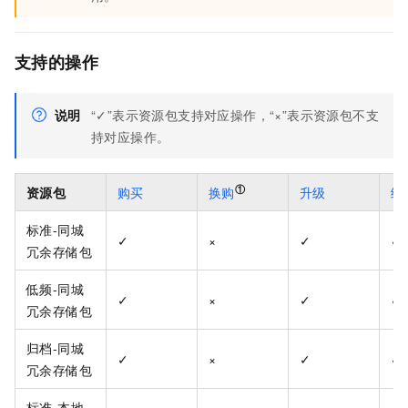
支持的操作
说明
“✓”表示资源包支持对应操作，“×”表示资源包不支
持对应操作。
①
资源包
购买
换购
升级
续
标准-同城
✓
×
✓
✓
冗余存储包
低频-同城
✓
×
✓
✓
冗余存储包
归档-同城
✓
×
✓
✓
冗余存储包
标准-本地