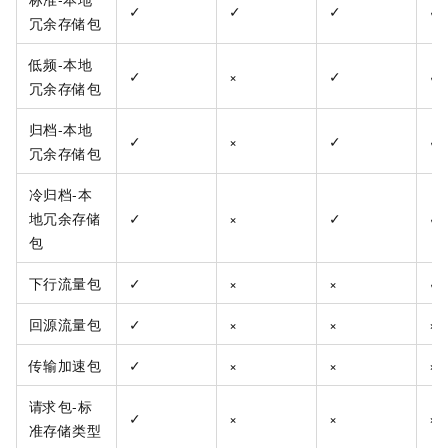
✓
✓
✓
✓
冗余存储包
低频-本地
✓
×
✓
✓
冗余存储包
归档-本地
✓
×
✓
✓
冗余存储包
冷归档-本
地冗余存储
✓
×
✓
✓
包
下行流量包
✓
×
×
✓
回源流量包
✓
×
×
×
传输加速包
✓
×
×
×
请求包-标
✓
×
×
×
准存储类型