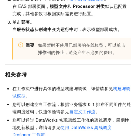
在
EAS
部署页面，
模型文件
和
Processor
种类
默认已配置
完成，其他参数可根据实际需要进行配置。
单击
部署
。
当
服务状态
从
创建中
变为
运行中
时，表示模型部署成功。
重要
如果暂时不使用已部署的在线模型，可以单击
操作
列的
停止
，避免产生不必要的费用。
相关参考
在工作流中进行具体的模型构建与调试，详情请参见
构建与调
试模型
。
您可以创建空白工作流，根据业务需求
0-1
排布不同组件的处
理调度逻辑，快速体验请参见
自定义工作流
。
您可以通过
DataWorks
实现离线工作流的离线调度，周期性
地更新模型，详情请参见
使用
DataWorks
离线调度
Designer
工作流
。