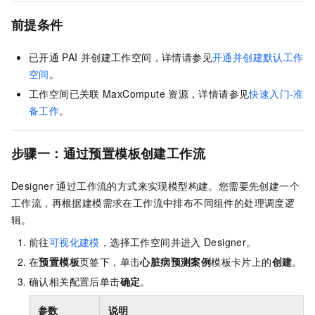
前提条件
已开通
PAI
并创建工作空间，详情请参见
开通并创建默认工作
空间
。
工作空间已关联
MaxCompute
资源，详情请参见
快速入门-准
备工作
。
步骤一：通过预置模板创建工作流
Designer
通过工作流的方式来实现模型构建。您需要先创建一个
工作流，再根据建模需求在工作流中排布不同组件的处理调度逻
辑。
前往
可视化建模
，选择工作空间并进入
Designer。
在
预置模板
页签下，单击
心脏病预测案例
模板卡片上的
创建
。
确认相关配置后单击
确定
。
参数
说明