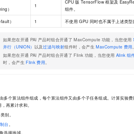
法
CPU
版
TensorFlow
框架及
EasyR
1
ning）
组件。
ault）
1
不使用
GPU
同时也不属于上述类型
如果您在开通
PAI
产品时组合开通了
MaxCompute
功能，当您使用
并行（UNION）
以及
过滤与映射
组件时，会产生
MaxCompute
费用
如果您在开通
PAI
产品时组合开通了
Flink
功能，当您使用
Alink
组
时，会产生
Flink
费用
。
由多个算法组件组成，每个算法组件又由多个子任务组成。计算实验费
用，再累计求和。
的类别。
制台
。
角选择地域。