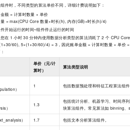
一个 AI 助手
即刻拥有 DeepSeek-R1 满血版
超强辅助，Bol
法组件时，不同类型的算法单价不同，详细计费说明如下：
在企业官网、通讯软件中为客户提供 AI 客服
多种方案随心选，轻松解锁专属 DeepSeek
金额 = 计算时数量 × 单价
= max(CPU Core
数量×时长(h), 内存(GB)×时长(h)/4)
组件开始运行的时间~组件停止运行的时间
设您在
1
小时
30
分钟内使用数据分析类型的算法消耗了
2
个
CPU Cor
(1+30/60), 5×(1+30/60)/4) = 3，因此账单金额 = 计算时数量 × 单价 
下：
单价（
元/计
算法类型说明
算时
）
1
包括数据预处理和特征工程算法组件
pulation）
包括统计分析、机器学习、时间序列
1.3
ysis）
块算法组件。常见算法如
binning、
_analysis）
1.7
包括文本分析算法组件。