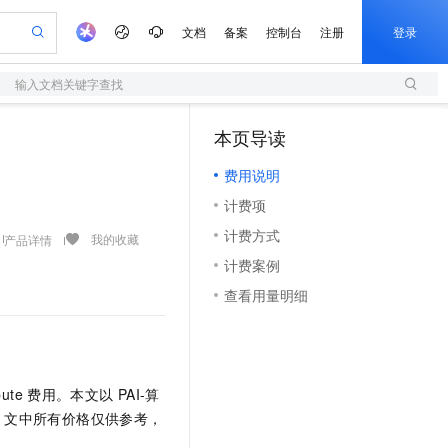
文档
备案
控制台
注册
登录
输入文档关键字查找
验
作计划
器
AI 活动
专业服务
服务伙伴合作计划
开发者社区
加入我们
服务平台百炼
阿里云 OPC 创新助力计划
本页导读
（1）
一站式生成采购清单，支持单品或批量购买
S
io：打造专属 AI 语音助手
S产品伙伴计划（繁花）
峰会
造的大模型服务与应用开发平台
轻量应用服务器
一句话生成原生可编辑精美 PPT 文稿
AI 生产力先锋
Al MaaS 服务伙伴赋能合作
域名
博文
Careers
至高可申请百万元
费用说明
性可伸缩的云计算服务
开启高性价比 AI 编程新体验
Qwen-Audio-3.0-Realtime 端到端实时语音角色扮演
输入一句话想法, 轻松生成专业的 PPT
先锋实践拓展 AI 生产力的边界
快速构建应用程序和网站，即刻迈出上云第一步
Token 补贴，五大权
计划
海大会
伙伴信用分合作计划
商标
问答
社会招聘
计费项
益加速 OPC 成功
S
eek-V4-Pro
数字证书管理服务（原SSL证书）
一键部署幻兽帕鲁游戏服务器
飞天发布时刻
HOT
划
备案
电子书
校园招聘
计费方式
pSeek-V4-Pro
视频创作，一键激活电商全链路生产力
全托管，含MySQL、PostgreSQL、SQL Server、MariaDB多引擎
实现全站HTTPS，呈现可信的WEB访问
一键购买专属联机服务器，轻松开启游戏
所见，即是所愿
我的收藏
产品详情
更多支持
划
公司注册
镜像站
计费案例
视频生成
语音识别与合成
专属 QwenPaw
短信服务
漫剧工坊：一站式动画创作平台
AI 实训营
HOT
合作伙伴培训与认证
查看用量明细
划
上云迁移
的智能体编程平台
站生成，高效打造优质广告素材
从聊天伙伴进化为能主动干活的本地数字员工
快速生产连贯的高质量长漫剧
从基础到进阶，Agent 创客手把手教你
国内短信简单易用，安全可靠，秒级触达，全球覆盖200+国家和地区。
e-1.1-T2V
Qwen3-TTS-Flash
lScope
我要反馈
查询合作伙伴
畅细腻的高质量视频
离线语音合成大模型，多语言方言自适应，低延迟高稳定
n Alibaba Cloud ISV 合作
代维服务
olarDB
建企业门户网站
大数据开发治理平台 DataWorks
10 分钟搭建微信、支付宝小程序
创新加速
ope
登录合作伙伴管理后台
我要建议
站，无忧落地极速上线
以可视化方式快速构建移动和 PC 门户网站
100%兼容MySQL、PostgreSQL，兼容Oracle，支持集中和分布式
高效部署网站，快速应用到小程序
Data Agent 驱动的一站式 Data+AI 开发治理平台
e-1.1-I2V
Cosyvoice-V3-Flash
安全
ute
费用。本文以
PAI-算
畅自然，细节丰富
高表现力语音合成大模型，语音克隆听感自然
我要投诉
上云场景组合购
伴
，文中所有价格仅供参考，
边界网络安全防护产品
漫剧创作，剧本、分镜、视频高效生成
覆盖90%+业务场景，专享组合折扣价
2V
VPN
Fun-ASR