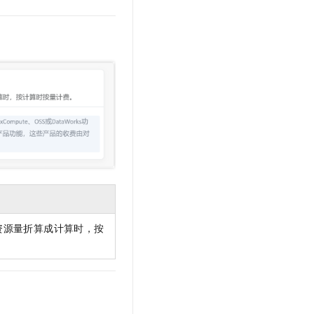
文戏情感细腻自然，动作戏激烈拳拳到肉，实现更强表演能力
支持中英文自由切换，具备更强的噪声鲁棒性
云聚AI 严选权益
SSL 证书
，一键激活高效办公新体验
精选AI产品，从模型到应用全链提效
堡垒机
AI 用量加速计划
应用
防火墙
、识别商机，让客服更高效、服务更出色。
新老同享，达量后返
千问办公
主机安全
NEW
的智能体编程平台
一站式AI生产力平台
AI 应用及服务市场
伶鹊
企业级人与Agent协作平台，接入和调度多个数字员工
智能客服平台，对话机器人、对话分析、智能外呼
AI 应用
大模型服务平台百炼 - 全妙
大模型
应用创作平台
多模态内容创作工具，已接入 DeepSeek
自然语言处理
资源量折算成计算时，按
数据标注
机器学习
息提取
与 AI 智能体进行实时音视频通话
从文本、图片、视频中提取结构化的属性信息
构建支持视频理解的 AI 音视频实时通话应用