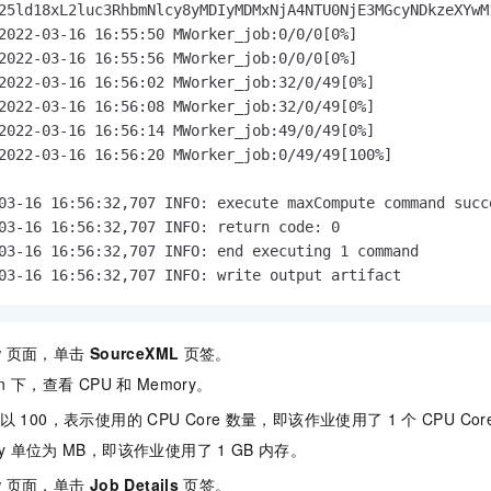
25ld18xL2luc3RhbmNlcy8yMDIyMDMxNjA4NTU0NjE3MGcyNDkzeXYwM
2022-03-16 16:55:50 MWorker_job:0/0/0[0%]

2022-03-16 16:55:56 MWorker_job:0/0/0[0%]

2022-03-16 16:56:02 MWorker_job:32/0/49[0%]

2022-03-16 16:56:08 MWorker_job:32/0/49[0%]

2022-03-16 16:56:14 MWorker_job:49/0/49[0%]

2022-03-16 16:56:20 MWorker_job:0/49/49[100%]

03-16 16:56:32,707 INFO: execute maxCompute command succe
03-16 16:56:32,707 INFO: return code: 0

03-16 16:56:32,707 INFO: end executing 1 command

03-16 16:56:32,707 INFO: write output artifact
w
页面，单击
SourceXML
页签。
n
下，查看
CPU
和
Memory。
以
100，表示使用的
CPU Core
数量，即该作业使用了
1
个
CPU Co
y
单位为
MB，即该作业使用了
1 GB
内存。
w
页面，单击
Job Details
页签。