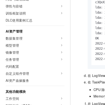
c3QxX
弹性与容错
lda: 
lda: 
训练框架说明
lda: 
DLC使用案例汇总
lda: 
lda: 
AI资产管理
lda: 
数据集管理
OK

2022-
模型管理
2022-
镜像管理
2022-
任务管理
2022-
代码配置
自定义组件管理
在
LogVie
AI资产血缘服务
在
TaskPla
CPU
除
其他功能模块
Memor
工作空间
在
LogVie