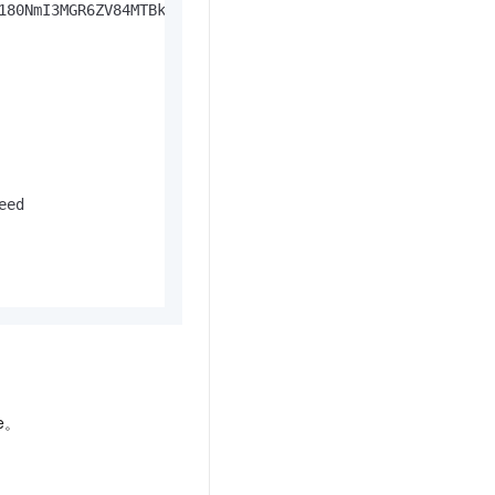
180NmI3MGR6ZV84MTBkXzQ5M2ZfOGFjMV81MzQ1ZGU1NWY0M2UiXSwiR
ed

re。