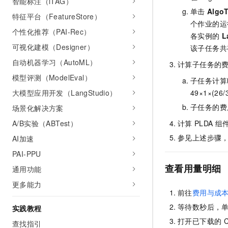
智能标注（iTAG）
单击
Algo
特征平台（FeatureStore）
个作业的
个性化推荐（PAI-Rec）
各实例的
L
可视化建模（Designer）
该子任务共
自动机器学习（AutoML）
计算子任务的
模型评测（ModelEval）
子任务计算时数
大模型应用开发（LangStudio）
49×1×(26/3
子任务的费用
场景化解决方案
A/B实验（ABTest）
计算
PLDA
组
参见上述步骤
AI加速
PAI-PPU
查看用量明细
通用功能
更多能力
前往
费用与成本
等待数秒后，
实践教程
打开已下载的
查找指引