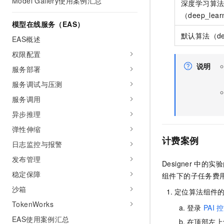
Model Gallery使用案例汇总
深度学习算
（deep_lear
模型在线服务（EAS）
默认算法（def
EAS概述
权限配置
说明
服务部署
服务调试与压测
服务调用
异步推理
弹性伸缩
计费案例
日志监控与报警
发布管理
Designer
中的实验
稳定保障
组件下的子任务费
沙箱
定位算法组件
TokenWorks
登录
PAI
控
EAS使用案例汇总
在顶部左上