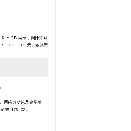
t.diy 一步搞定创意建站
构建大模型应用的安全防护体系
通过自然语言交互简化开发流程,全栈开发支持
通过阿里云安全产品对 AI 应用进行安全防护
e
和
5 GB
内存，则计算时
=
3 × 1.3 = 3.9
元
。各类型
。
、网络分析以及金融板
swing_rec_ext。