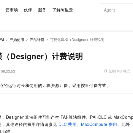
云市场
伙伴
服务
了解阿里云
AI 特惠
数据与 API
成为产品伙伴
企业增值服务
最佳实践
价格计算器
AI 场景体
基础软件
产品伙伴合
阿里云认证
市场活动
配置报价
大模型
AI
开始使用
产品计费
可视化建模（Designer）计费说明
自助选配和估算价格
新方式
域名与网站
睿译宝，AI翻译排版一步到位
智启 AI 普惠权益
产品生态集成认证中心
企业支持计划
云上春晚
千问官方 MaaS 平台，为开发者和 Agent 而生，新用户赠送 1 亿 + tokens 额度
云服务器 EC
Qwen Aud
AI Coding
阿里云Maa
2026 阿里云
为企业打
数据集
Windows
大模型认证
模型
NEW
NEW
交付可用成果
值低价云产品抢先购
提供智能易用的域名与建站服务
上传文档即自动完成翻译和格式还原
至高享 1亿+免费 tokens，加速 Al 应用落地
安全可靠、弹
智能编程，一键
（Designer）计费说明
产品生态伙伴
专家技术服务
云上奥运之旅
弹性计算合作
阿里云中企出
手机三要素
宝塔 Linux
全部认证
价格优势
有专属领域专家
对象存储 OSS
GLM-5.2：长任务时代开源旗舰模型
阿里云 OPC 创新助力计划
云数据库 RD
即刻拥有 DeepS
AI 电商营销
产品生态伙伴工作台
企业增值服务台
云栖战略参考
云存储合作计
云栖大会
身份实名认证
CentOS
训练营
推动算力普惠，释放技术红利
的大模型服务
最高返9万
多领域专家智能体,一键组建 AI 虚拟交付团队
至高百万元 Token 补贴，加速一人公司成长
稳定、安全、高性价比、高性能的云存储服务
真正可用的 1M 上下文,一次完成代码全链路开发
轻松解锁专属 Dee
从图文生成到
复制 MD 格式
 06:33:53
云上的中国
数据库合作计
活动全景
短信
Docker
图片和
站式影视创作平台
人工智能平台 PAI
Hermes Agent，打造自进化智能体
Token Plan 模型订阅计划
Qoder
5 分钟轻松部署
AI 广告创作
企业成长
大模型
NEW
信息公告
点的运行时长和使用的计算资源计费，采用按量付费方式。
看见新力量
云网络合作计
OCR 文字识别
JAVA
级电脑
证享300元代金券
可视化编排打通从文字构思到成片全链路闭环
一站式AI开发、训练和推理服务
自主进化，持久记忆，越用越聪明
Qwen3.8-Max 首发尝鲜，限时加量 10 倍，夜间低至2折
面向真实软件
图文、视频一
Kimi-K3
HappyHors
NEW
魔搭 Mode
loud
服务实践
官网公告
Kimi 最新旗舰模型，长程编程与推理利器
让文字生成流
金融模力时刻
Salesforce O
版
发票查验
全能环境
Qoder CN
Claude Code + GStack 打造工程团队
千问办公，限时限量积分加倍
云原生数据库 P
低代码高效构
AI 建站
NEW
作计划
计划
创新中心
魔搭 ModelSc
健康状态
让AI从“聊天伙伴”进化为能干活的“数字员工”
覆盖公网/内网、递归/权威、移动APP等全场景解析服务
安装技能 GStack，拥有专属 AI 工程团队
你的AI工作搭子，覆盖日常办公高频场景
基于千问大模型等，支持代码智能生成、研发智能问答
0 代码专业建
客户案例
天气预报查询
操作系统
Deepseek-v4-pro
HappyHors
态合作计划
Designer
算法组件可能产生
PAI-算法组件、PAI-DLC
或
MaxComp
态智能体模型
旗舰 MoE 大模型，百万上下文与顶尖推理能力
图生视频，流
Compute
同享
容器服务 Kubernetes 版 ACK
万小智 AI 建站低至 15元/月
云防火墙
AI 短剧/漫剧
快递物流查询
WordPress
成为服务伙
高校合作
明，其他途径的费用详情请参见
DLC
费用
、
MaxCompute
费用
。此外
式云数据仓库
点，立即开启云上创新
提供一站式管理容器应用的 K8s 服务
送.CN域名，送备案服务码
云原生的云上
AI助力短剧
GLM-5.2
Wan2.7-T
单为准。
Ubuntu