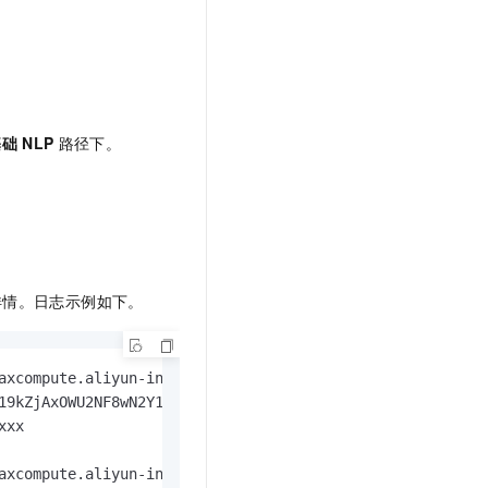
基础
NLP
路径下。
务详情。日志示例如下。
axcompute.aliyun-inc.com/api&p=test1_new_1&i=20220316085
19kZjAxOWU2NF8wN2Y1XzQyOTVfYjVmNF8zOWY3OGYyMTIwZTgiXSwiR
xx

axcompute.aliyun-inc.com/api&p=test1_new_1&i=20220316085