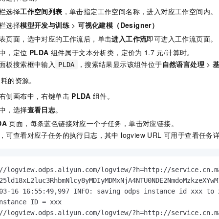
栏选择
工作空间列表
，单击指定工作空间名称，进入对应工作空间内。
栏选择
模型开发与训练
>
可视化建模（Designer）
表页面，选中对应的工作流后，单击
进入工作流
即可进入工作流页面。
中，定位
PLDA
组件属于文本分析类，定价为
1.7
元/计算时
。
面板搜索框中输入
，搜索结果显示该组件位于
自然语言处理
>
PLDA
消耗的资源。
右侧画布中，右键单击
PLDA
组件。
中，选择
查看日志
。
DA
页面，每条蓝色链接对应一个子任务，单击对应链接。
，可查看对应子任务的执行日志，其中 logview URL 可用于查看任
//logview.odps.aliyun.com/logview/?h=http://service.cn.m
25ld18xL2luc3RhbmNlcy8yMDIyMDMxNjA4NTU0NDE2NmdoMzkzeXYwM
03-16 16:55:49,997 INFO: saving odps instance id xxx to x
nstance ID = xxx

//logview.odps.aliyun.com/logview/?h=http://service.cn.m