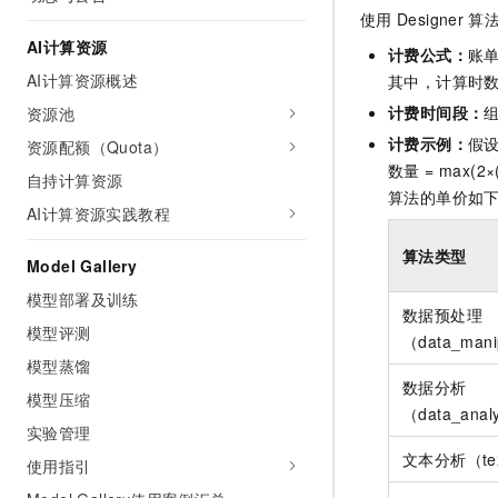
10 分钟在聊天系统中增加
使用
Designer
算
专有云
AI计算资源
计费公式：
账单
AI计算资源概述
其中，计算时数量 
计费时间段：
资源池
计费示例：
假
资源配额（Quota）
数量 = max(2×
自持计算资源
算法的单价如
AI计算资源实践教程
算法类型
Model Gallery
模型部署及训练
数据预处理
模型评测
（data_mani
模型蒸馏
数据分析
模型压缩
（data_anal
实验管理
文本分析（text
使用指引