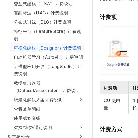
交互式建模（DSW）计费说明
AI 产品 免费试用
网络
安全
云开发大赛
Tableau 订阅
1亿+ 大模型 tokens 和 
智能标注（iTAG）计费说明
计费项
可观测
入门学习赛
中间件
AI空中课堂在线直播课
分布式训练（DLC）计费说明
140+云产品 免费试用
大模型服务
上云与迁云
特征平台（FeatureStore）计费说
产品新客免费试用，最长1
数据库
生态解决方案
明
千问AI平台-Token Plan
企业出海
大模型ACA认证体验
大数据计算
可视化建模（Designer）计费说明
助力企业全员 AI 认知与能
行业生态解决方案
政企业务
自动机器学习（AutoML）计费说明
媒体服务
千问AI平台-模型体验
开发者生态解决方案
大模型应用开发（LangStudio）计
在线体验全尺寸、多种模态
企业服务与云通信
AI 开发和 AI 应用解决
费说明
Happy 系列大模型
域名与网站
数据集加速器
计费项
计
（DatasetAccelerator）计费说明
终端用户计算
场景化解决方案计费说明
CU
使用
组
Serverless
量
长
查看账单明细
大模型解决方案
使用标签分账
开发工具
快速部署 Dify，高效搭建 
欠费/续费/退订说明
计费方式
迁移与运维管理
动态与公告