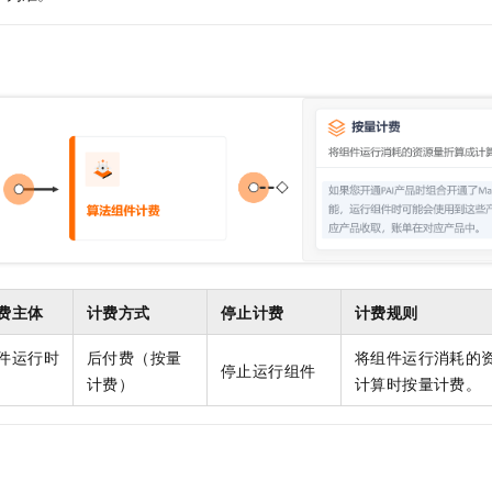
服务生态伙伴
视觉 Coding、空间感知、多模态思考等全面升级
1M上下文，专为长程任务能力而生
云工开物
企业应用
Night Plan 支持 Qwen 3.8-Max
AI 办公
NEW
Red Hat
30+ 款产品免费体验
夜间 5 折，Qwen/Meoo/TokenPlan 客户专享
AI智能应用
科研合作
ERP
堂（旗舰版）
SUSE
智能客服
AI 应用构建
大模型原生
CRM
2个月
自动承接线索
建站小程序
Qoder
大模型服务平台百炼-应用模版
OA 办公系统
HOT
NEW
面向真实软件
个人版上线、团队版降价；千问3.8-Max首发发尝鲜
丰富多元化的应用模版和解决方案
力提升
财税管理
模板建站
万有无界
大模型服务平台百炼-智能体
400电话
定制建站
的模型效果
灵活可视化地构建企业级 Agent
方案
广告营销
模板小程序
秒悟
人工智能平台 PAI
定制小程序
云端极速 AI 
新一代 AI 视频生成模型，深度适配广告营销等场景
AI Native 的算法工程平台，一站式完成建模、训练、推理服务部署
费主体
计费方式
停止计费
计费规则
APP 开发
件运行时
后付费（按量
将组件运行消耗的
停止运行组件
建站系统
计费）
计算时按量计费。
AI 应用
10分钟微调：让0.6B模型媲美235B模型
多模态数据信
依托云原生高可用架构,实现Dify私有化部署
用1%尺寸在特定领域达到大模型90%以上效果