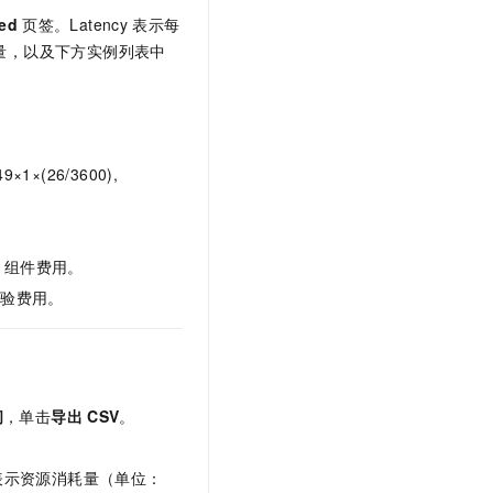
ed
页签。Latency
表示每
量，以及下方实例列表中
×1×(26/3600),
组件费用。
实验费用。
间
，单击
导出
CSV
。
表示资源消耗量（单位：