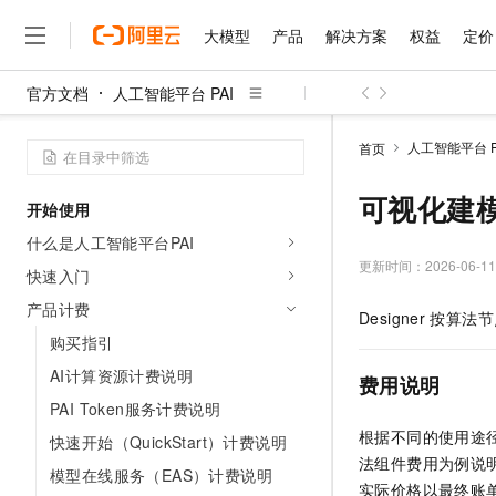
大模型
产品
解决方案
权益
定价
官方文档
人工智能平台 PAI
大模型
产品
解决方案
权益
定价
云市场
伙伴
服务
了解阿里云
精选产品
精选解决方案
普惠上云
产品定价
精选商城
成为销售伙伴
售前咨询
为什么选择阿里云
千问AI平台
人工智能平台 P
首页
了解云产品的定价详情
大模型服务平台百炼
千问办公，解锁你的工作
普惠上云 官方力荐
分销伙伴
在线服务
网站建设
什么是云计算
大
大模型服务与应用平台
企业级Agent产品，直接
云服务器38元/年起，超
可视化建模
开始使用
咨询伙伴
多端小程序
技术领先
云上成本管理
售后服务
千问大模型
Agency Agents：拥
官方推荐返现计划
大模型
什么是人工智能平台PAI
大模型
精选产品
精选解决方案
Salesforce 国际版订阅
稳定可靠
管理和优化成本
多元化、高性能、安全可靠
推荐新用户得奖励，单订单
更新时间：
2026-06-11
销售伙伴合作计划
快速入门
自助服务
友盟天域
安全合规
人工智能与机器学习
AI
文本生成
无影云电脑
HappyHorse 打造一
云工开物
产品计费
Designer
按算法节
无影生态合作计划
在线服务
观测云
分析师报告
随时随地安全接入的云上超
高校专属算力普惠，学生认
计算
互联网应用开发
购买指引
Qwen3.8-Max
HOT
Salesforce On Alibaba C
工单服务
智能体时代全能旗舰模型
Tuya 物联网平台阿里云
研究报告与白皮书
AI计算资源计费说明
云解析DNS
快速拥有专属 OpenClaw
Consulting Partner 合
费用说明
大数据
容器
免费试用
短信专区
PAI Token服务计费说明
蓝凌 OA
Qwen3.7-Plus
AI 大模型销售与服务生
现代化应用
存储
天池大赛
根据不同的使用途径，
能看、能想、能动手的多模
快速开始（QuickStart）计费说明
云原生大数据计算服务 Max
解决方案免费试用 新老
电子合同
法组件费用为例说
面向分析的企业级SaaS模
最高领取价值200元试用
安全
模型在线服务（EAS）计费说明
网络与CDN
AI 算法大赛
Qwen3-VL-Plus
实际价格以最终账
畅捷通