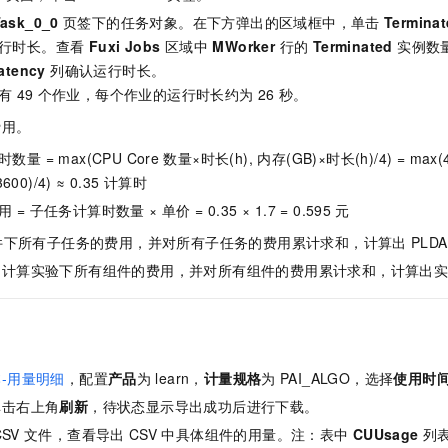
Task_0_0
页签下的任务对象。在下方弹出的区域框中，单击
Terminat
运行时长。查看
Fuxi Jobs
区域中
MWorker
行的
Terminated
实例数
atency
列确认运行时长。
有
49
个作业，每个作业的运行时长约为
26
秒。
费用。
量 = max(CPU Core
数量×时长(h), 内存(GB)×时长(h)/4) = max(49
600)/4) ≈ 0.35
计算时
 = 子任务计算时数量 × 单价 =
0.35 × 1.7 = 0.595
元
件下所有子任务的费用，并对所有子任务的费用累计求和，计算出
PLDA
，计算实验下所有组件的费用，并对所有组件的费用累计求和，计算出
-用量明细
，配置
产品
为
learn，
计量规格
为
PAI_ALGO，选择
使用时
单击右上角
刷新
，待状态显示导出成功后进行下载。
CSV
文件，查看导出
CSV
中具体组件的用量。注：表中
CUUsage
列