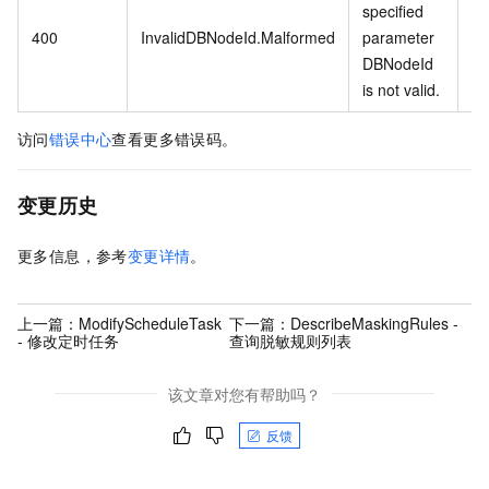
specified
指
400
InvalidDBNodeId.Malformed
parameter
D
DBNodeId
无
is not valid.
访问
错误中心
查看更多错误码。
变更历史
更多信息，参考
变更详情
。
上一篇：
ModifyScheduleTask
下一篇：
DescribeMaskingRules -
- 修改定时任务
查询脱敏规则列表
该文章对您有帮助吗？
反馈