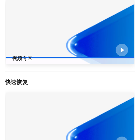
视频专区
快速恢复