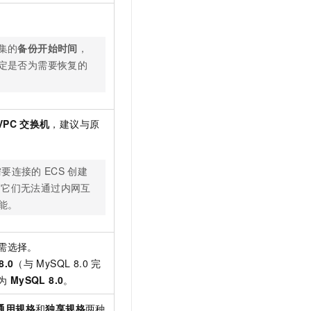
t.diy 一步搞定创意建站
构建大模型应用的安全防护体系
通过自然语言交互简化开发流程,全栈开发支持
通过阿里云安全产品对 AI 应用进行安全防护
集的
备份开始时间
，
定是否为需要恢复的
VPC
交换机
，建议与原
需要连接的
ECS
创建
则它们无法通过内网互
能。
需选择。
8.0
（与
MySQL 8.0
完
为
MySQL 8.0
。
通用规格
和
独享规格
两种