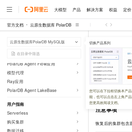
大模型
产品
解决方案
权益
定价
PolarDB AI能力
PolarDB AI助手
官方文档
云原生数据库 PolarDB
PolarVector（向量检索）
大模型
产品
解决方案
权益
定价
云市场
伙伴
服务
了解阿里云
精选产品
精选解决方案
普惠上云
产品定价
精选商城
成为销售伙伴
售前咨询
为什么选择阿里云
PolarDB for AI
千问AI平台
云原生数据库 Po
首页
云原生数据库PolarDB MySQL版
了解云产品的定价详情
切换产品系列
大模型服务平台百炼
千问办公，解锁你的工作
普惠上云 官方力荐
分销伙伴
在线服务
网站建设
什么是云计算
PolarDB Agentic Data Foundation
大
大模型服务与应用平台
企业级Agent产品，直接
云服务器38元/年起，超
全量恢复
PolarDB Agent Express应用
咨询伙伴
多端小程序
技术领先
云上成本管理
售后服务
PolarDB Agent Flow应用
千问大模型
Agency Agents：拥
官方推荐返现计划
大模型
大模型
精选产品
精选解决方案
Salesforce 国际版订阅
稳定可靠
管理和优化成本
多元化、高性能、安全可靠
推荐新用户得奖励，单订单
更新时间：
2026-05-20
销售伙伴合作计划
模型代理
自助服务
友盟天域
安全合规
人工智能与机器学习
AI
文本生成
Ray应用
无影云电脑
HappyHorse 打造一
云工开物
全量恢复是指将
Po
无影生态合作计划
在线服务
观测云
分析师报告
随时随地安全接入的云上超
高校专属算力普惠，学生认
PolarDB Agent LakeBase
计算
互联网应用开发
您可以在下拉框切换本产品
Qwen3.8-Max
据迁移至原集群。
HOT
Salesforce On Alibaba C
工单服务
能，也可以点击左上角产品
智能体时代全能旗舰模型
Tuya 物联网平台阿里云
研究报告与白皮书
云解析DNS
快速拥有专属 OpenClaw
Consulting Partner 合
大数据
容器
您更高效阅读文档。
用户指南
免费试用
短信专区
注意事项
蓝凌 OA
Qwen3.7-Plus
AI 大模型销售与服务生
Serverless
现代化应用
存储
天池大赛
能看、能想、能动手的多模
云原生大数据计算服务 Max
解决方案免费试用 新老
电子合同
购买集群
恢复后的集群包含
面向分析的企业级SaaS模
最高领取价值200元试用
安全
网络与CDN
AI 算法大赛
Qwen3-VL-Plus
数据迁移
畅捷通