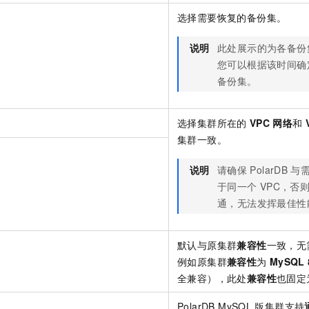
一个 AI 助手
即刻拥有 DeepSeek-R1 满血版
超强辅助，Bol
选择需要恢复的备份集。
在企业官网、通讯软件中为客户提供 AI 客服
多种方案随心选，轻松解锁专属 DeepSeek
说明
此处展示的为各备份
您可以根据该时间确
备份集。
选择集群所在的
VPC
网络
和
集群一致。
说明
请确保
PolarDB
与
于同一个
VPC，否
通，无法发挥最佳性
默认与原集群
兼容性
一致，无
例如原集群
兼容性
为
MySQL 
全兼容），此处
兼容性
也固定
PolarDB MySQL
版集群支持