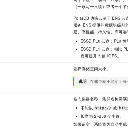
（一读写一只读）或者一个节
PolarDB
边缘云基于
ENS
云
服务
ENS
提供的数据块级别
延、高性能、持久性、高可靠
ESSD PL0
云盘：PL0
性
ESSD PL1
云盘：相比
P
盘可提升
5
倍
IOPS。
选择存储空间大小。
说明
存储空间不能小于备
输入集群名称，集群名称需满
不能以
或
http://
htt
长度为
2~256
个字符。
如果留空，系统将为自动生成