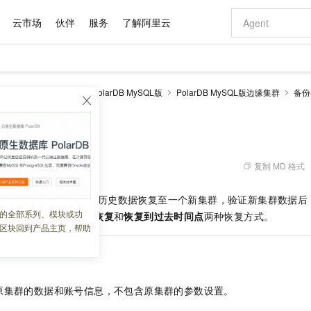
云市场
伙伴
服务
了解阿里云
AI 特惠
数据与 API
成为产品伙伴
企业增值服务
最佳实践
价格计算器
AI 场景体
基础软件
产品伙伴合
阿里云认证
市场活动
配置报价
大模型
larDB
云原生数据库PolarDB MySQL版
PolarDB MySQL版边缘集群
备份
自助选配和估算价格
新方式
域名与网站
睿译宝，AI翻译排版一步到位
智启 AI 普惠权益
产品生态集成认证中心
企业支持计划
云上春晚
千问官方 MaaS 平台，为开发者和 Agent 而生，新用户赠送 1 亿 + tokens 额度
云服务器 EC
Qwen Aud
AI Coding
阿里云Maa
2026 阿里云
为企业打
数据集
Windows
大模型认证
模型
NEW
NEW
交付可用成果
值低价云产品抢先购
提供智能易用的域名与建站服务
上传文档即自动完成翻译和格式还原
至高享 1亿+免费 tokens，加速 Al 应用落地
安全可靠、弹
智能编程，一键
产品生态伙伴
专家技术服务
云上奥运之旅
弹性计算合作
阿里云中企出
手机三要素
宝塔 Linux
全部认证
价格优势
有专属领域专家
对象存储 OSS
GLM-5.2：长任务时代开源旗舰模型
阿里云 OPC 创新助力计划
云数据库 RD
即刻拥有 DeepS
AI 电商营销
产品生态伙伴工作台
企业增值服务台
云栖战略参考
云存储合作计
云栖大会
身份实名认证
CentOS
训练营
推动算力普惠，释放技术红利
的大模型服务
最高返9万
多领域专家智能体,一键组建 AI 虚拟交付团队
至高百万元 Token 补贴，加速一人公司成长
稳定、安全、高性价比、高性能的云存储服务
真正可用的 1M 上下文,一次完成代码全链路开发
轻松解锁专属 Dee
从图文生成到
复制 MD 格式
 17:18:24
云上的中国
数据库合作计
活动全景
短信
Docker
图片和
站式影视创作平台
人工智能平台 PAI
Hermes Agent，打造自进化智能体
Token Plan 模型订阅计划
Qoder
5 分钟轻松部署
AI 广告创作
企业成长
大模型
NEW
信息公告
larDB
边缘集群的全量历史数据恢复至一个新集群，验证新集群数据后
看见新力量
云网络合作计
OCR 文字识别
JAVA
级电脑
证享300元代金券
可视化编排打通从文字构思到成片全链路闭环
一站式AI开发、训练和推理服务
自主进化，持久记忆，越用越聪明
Qwen3.8-Max 首发尝鲜，限时加量 10 倍，夜间低至2折
面向真实软件
图文、视频一
的全部系列、模块或功
Kimi-K3
HappyHors
全量恢复支持
从备份集恢复
和
恢复到过去时间点
两种恢复方式。
NEW
魔搭 Mode
loud
服务实践
官网公告
区块回到产品主页，帮助
Kimi 最新旗舰模型，长程编程与推理利器
让文字生成流
金融模力时刻
Salesforce O
版
发票查验
全能环境
Qoder CN
Claude Code + GStack 打造工程团队
千问办公，限时限量积分加倍
云原生数据库 P
低代码高效构
AI 建站
NEW
作计划
计划
创新中心
魔搭 ModelSc
健康状态
让AI从“聊天伙伴”进化为能干活的“数字员工”
覆盖公网/内网、递归/权威、移动APP等全场景解析服务
安装技能 GStack，拥有专属 AI 工程团队
你的AI工作搭子，覆盖日常办公高频场景
基于千问大模型等，支持代码智能生成、研发智能问答
0 代码专业建
客户案例
天气预报查询
操作系统
Deepseek-v4-pro
HappyHors
态合作计划
态智能体模型
旗舰 MoE 大模型，百万上下文与顶尖推理能力
图生视频，流
Compute
同享
容器服务 Kubernetes 版 ACK
万小智 AI 建站低至 15元/月
云防火墙
AI 短剧/漫剧
快递物流查询
WordPress
成为服务伙
高校合作
原集群的数据和账号信息，不包含原集群的参数设置。
式云数据仓库
点，立即开启云上创新
提供一站式管理容器应用的 K8s 服务
送.CN域名，送备案服务码
云原生的云上
AI助力短剧
GLM-5.2
Wan2.7-T
Ubuntu