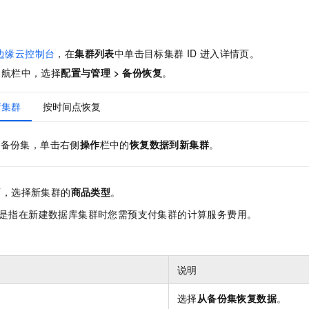
服务生态伙伴
视觉 Coding、空间感知、多模态思考等全面升级
1M上下文，专为长程任务能力而生
云工开物
企业应用
Night Plan 支持 Qwen 3.8-Max
AI 办公
NEW
Red Hat
30+ 款产品免费体验
夜间 5 折，Qwen/Meoo/TokenPlan 客户专享
AI智能应用
科研合作
ERP
堂（旗舰版）
SUSE
边缘云控制台
，
在
集群列表
中单击目标集群
ID
进入详情页
。
智能客服
AI 应用构建
大模型原生
CRM
2个月
自动承接线索
导航栏中，选择
配置与管理 > 备份恢复
。
建站小程序
Qoder
大模型服务平台百炼-应用模版
OA 办公系统
HOT
NEW
面向真实软件
个人版上线、团队版降价；千问3.8-Max首发发尝鲜
丰富多元化的应用模版和解决方案
新集群
按时间点恢复
力提升
财税管理
模板建站
万有无界
大模型服务平台百炼-智能体
400电话
定制建站
标备份集，单击右侧
操作
栏中的
恢复数据到新集群
。
的模型效果
灵活可视化地构建企业级 Agent
方案
广告营销
模板小程序
秒悟
人工智能平台 PAI
定制小程序
云端极速 AI 
新一代 AI 视频生成模型，深度适配广告营销等场景
AI Native 的算法工程平台，一站式完成建模、训练、推理服务部署
面，选择新集群的
商品类型
。
APP 开发
是指在新建数据库集群时您需预支付集群的计算服务费用。
。
建站系统
说明
AI 应用
10分钟微调：让0.6B模型媲美235B模型
多模态数据信
依托云原生高可用架构,实现Dify私有化部署
用1%尺寸在特定领域达到大模型90%以上效果
选择
从备份集恢复数据
。