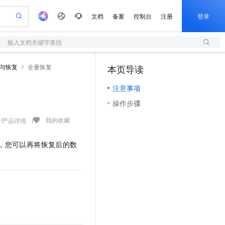
文档
备案
控制台
注册
登录
输入文档关键字查找
验
作计划
器
AI 活动
专业服务
服务伙伴合作计划
开发者社区
加入我们
服务平台百炼
阿里云 OPC 创新助力计划
与恢复
全量恢复
本页导读
（1）
一站式生成采购清单，支持单品或批量购买
S
io：打造专属 AI 语音助手
S产品伙伴计划（繁花）
峰会
造的大模型服务与应用开发平台
轻量应用服务器
一句话生成原生可编辑精美 PPT 文稿
AI 生产力先锋
Al MaaS 服务伙伴赋能合作
域名
博文
Careers
至高可申请百万元
注意事项
性可伸缩的云计算服务
开启高性价比 AI 编程新体验
Qwen-Audio-3.0-Realtime 端到端实时语音角色扮演
输入一句话想法, 轻松生成专业的 PPT
先锋实践拓展 AI 生产力的边界
快速构建应用程序和网站，即刻迈出上云第一步
Token 补贴，五大权
计划
海大会
伙伴信用分合作计划
商标
问答
社会招聘
操作步骤
益加速 OPC 成功
S
eek-V4-Pro
数字证书管理服务（原SSL证书）
一键部署幻兽帕鲁游戏服务器
飞天发布时刻
HOT
划
备案
电子书
校园招聘
pSeek-V4-Pro
视频创作，一键激活电商全链路生产力
全托管，含MySQL、PostgreSQL、SQL Server、MariaDB多引擎
实现全站HTTPS，呈现可信的WEB访问
一键购买专属联机服务器，轻松开启游戏
所见，即是所愿
我的收藏
产品详情
更多支持
划
公司注册
镜像站
视频生成
语音识别与合成
专属 QwenPaw
短信服务
漫剧工坊：一站式动画创作平台
AI 实训营
HOT
，您可以再将恢复后的数
合作伙伴培训与认证
划
上云迁移
的智能体编程平台
站生成，高效打造优质广告素材
从聊天伙伴进化为能主动干活的本地数字员工
快速生产连贯的高质量长漫剧
从基础到进阶，Agent 创客手把手教你
国内短信简单易用，安全可靠，秒级触达，全球覆盖200+国家和地区。
e-1.1-T2V
Qwen3-TTS-Flash
lScope
我要反馈
查询合作伙伴
畅细腻的高质量视频
离线语音合成大模型，多语言方言自适应，低延迟高稳定
n Alibaba Cloud ISV 合作
代维服务
olarDB
建企业门户网站
大数据开发治理平台 DataWorks
10 分钟搭建微信、支付宝小程序
创新加速
ope
登录合作伙伴管理后台
我要建议
站，无忧落地极速上线
以可视化方式快速构建移动和 PC 门户网站
100%兼容MySQL、PostgreSQL，兼容Oracle，支持集中和分布式
高效部署网站，快速应用到小程序
Data Agent 驱动的一站式 Data+AI 开发治理平台
e-1.1-I2V
Cosyvoice-V3-Flash
安全
畅自然，细节丰富
高表现力语音合成大模型，语音克隆听感自然
我要投诉
上云场景组合购
伴
边界网络安全防护产品
漫剧创作，剧本、分镜、视频高效生成
覆盖90%+业务场景，专享组合折扣价
2V
VPN
Fun-ASR