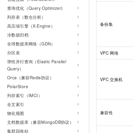
10 分钟在聊天系统中增加
专有云
查询优化（Query Optimizer)
列存表（数仓分析）
备份集
高压缩引擎（X-Engine）
冷数据归档
全球数据库网络（GDN）
分区表
VPC
网络
弹性并行查询（Elastic Parallel
Query）
Orca（兼容Redis协议）
VPC
交换机
PolarStore
列存索引（IMCI）
全文索引
兼容性
物化视图
文档数据库（兼容MongoDB协议）
集群回收站