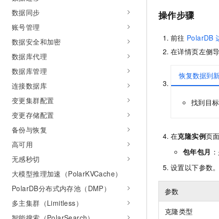
AI 产品 免费试用
网络
安全
云开发大赛
数据同步
操作步骤
Tableau 订阅
1亿+ 大模型 tokens 和 
账号管理
可观测
入门学习赛
中间件
AI空中课堂在线直播课
前往
PolarDB
140+云产品 免费试用
数据安全和加密
大模型服务
上云与迁云
产品新客免费试用，最长1
数据库
在
详情页
左侧
数据库代理
生态解决方案
千问AI平台-Token Plan
企业出海
大模型ACA认证体验
数据库管理
大数据计算
恢复数据到
助力企业全员 AI 认知与能
行业生态解决方案
连接数据库
政企业务
媒体服务
千问AI平台-模型体验
开发者生态解决方案
变更集群配置
找到目
在线体验全尺寸、多种模态
企业服务与云通信
变更存储配置
AI 开发和 AI 应用解决
Happy 系列大模型
备份与恢复
域名与网站
在
克隆实例
页
高可用
终端用户计算
包年包月
：
无感秒切
设置以下参数
Serverless
大模型解决方案
大模型推理加速（PolarKVCache）
PolarDB分布式内存池（DMP）
开发工具
参数
快速部署 Dify，高效搭建 
多主集群（Limitless）
迁移与运维管理
克隆类型
智能搜索（PolarSearch）