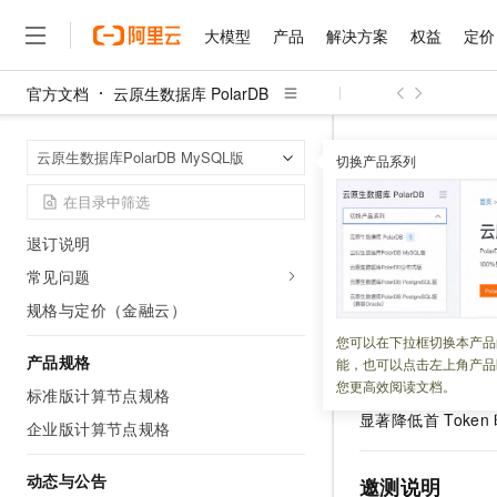
计费项
大模型
产品
解决方案
权益
定价
资源包
变更配置
官方文档
云原生数据库 PolarDB
转换付费类型
大模型
产品
解决方案
权益
定价
云市场
伙伴
服务
了解阿里云
精选产品
精选解决方案
普惠上云
产品定价
精选商城
成为销售伙伴
售前咨询
为什么选择阿里云
千问AI平台
费用账单
云原生数据库 Po
首页
云原生数据库PolarDB MySQL版
了解云产品的定价详情
切换产品系列
【邀测】大模型推理加速
大模型服务平台百炼
千问办公，解锁你的工作
普惠上云 官方力荐
分销伙伴
在线服务
网站建设
什么是云计算
大
到期或欠费说明
大模型服务与应用平台
企业级Agent产品，直接
云服务器38元/年起，超
续费说明
咨询伙伴
多端小程序
技术领先
【邀测】大
云上成本管理
售后服务
千问大模型
Agency Agents：拥
官方推荐返现计划
大模型
退订说明
大模型
精选产品
精选解决方案
Salesforce 国际版订阅
稳定可靠
管理和优化成本
多元化、高性能、安全可靠
推荐新用户得奖励，单订单
销售伙伴合作计划
常见问题
自助服务
更新时间：
2025-12-09
友盟天域
安全合规
人工智能与机器学习
AI
文本生成
无影云电脑
HappyHorse 打造一
云工开物
规格与定价（金融云）
无影生态合作计划
在线服务
观测云
分析师报告
随时随地安全接入的云上超
高校专属算力普惠，学生认
计算
互联网应用开发
在进行大语言模型
您可以在下拉框切换本产品
Qwen3.8-Max
HOT
Salesforce On Alibaba C
工单服务
产品规格
能，也可以点击左上角产品
足等问题。
PolarK
智能体时代全能旗舰模型
Tuya 物联网平台阿里云
研究报告与白皮书
云解析DNS
快速拥有专属 OpenClaw
Consulting Partner 合
大数据
容器
您更高效阅读文档。
过创新的架构将
KV
标准版计算节点规格
免费试用
短信专区
蓝凌 OA
Qwen3.7-Plus
显著降低首
Token
AI 大模型销售与服务生
企业版计算节点规格
现代化应用
存储
天池大赛
能看、能想、能动手的多模
云原生大数据计算服务 Max
解决方案免费试用 新老
电子合同
面向分析的企业级SaaS模
最高领取价值200元试用
安全
网络与CDN
动态与公告
AI 算法大赛
Qwen3-VL-Plus
邀测说明
畅捷通