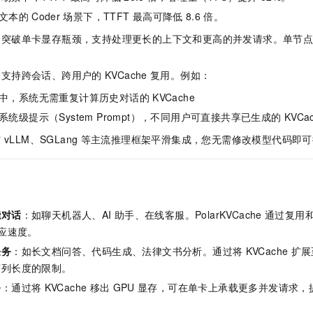
一个 AI 助手
即刻拥有 DeepSeek-R1 满血版
超强辅助，Bol
文本的
Coder
场景下，TTFT
最高可降低
8.6
倍。
在企业官网、通讯软件中为客户提供 AI 客服
多种方案随心选，轻松解锁专属 DeepSeek
：突破单卡显存瓶颈，支持处理更长的上下文和更高的并发请求。单节
：支持跨会话、跨用户的
KVCache
复用。例如：
中，系统无需重复计算历史对话的
KVCache
统级提示（System Prompt），不同用户可直接共享已生成的
KVC
与
vLLM、SGLang
等主流推理框架平滑集成，您无需修改模型代码即可
能对话
：如聊天机器人、AI
助手、在线客服。
PolarKVCache
通过复用
响应速度。
任务
：如长文档问答、代码生成、法律文书分析。通过将
KVCache
扩展
序列长度的限制。
务
：通过将
KVCache
移出
GPU
显存，可在单卡上承载更多并发请求，