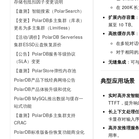
存储包抵扣因子变更说明
10 分钟在聊天系统中增加
专有云
在
200K
长
【邀测】智能搜索（PolarSearch）
扩展内存容量
【变更】PolarDB多主集群（库表）
展至
10 TB。
更名为多主集群（Limitless）
高效缓存共享
【活动/调价】PolarDB Serverless
在多轮对话
集群ESSD云盘恢复原价
对于相同的系
【公告】PolarDB服务等级协议
（SLA）变更
无缝集成
：可
【邀测】PolarStore弹性内存池
PolarDB产品下线经典网络公告
典型应用场景
PolarDB产品体验升级和优化
实时高并发智
PolarDB MySQL推出数据与缓存一
TTFT，提升
站式功能
长上下文处理
【邀测】PolarDB多主集群支持
卡显存对输入
CRAC
高并发推理服
PolarDB标准版备份恢复功能商业化
用率。