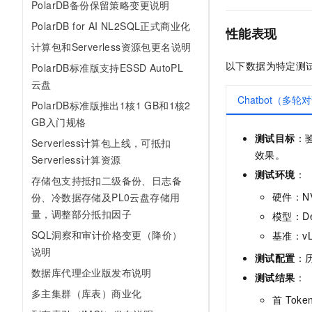
PolarDB备份保留策略变更说明
PolarDB for AI NL2SQL正式商业化
性能表现
计算包和Serverless资源包更名说明
以下数据为特定测
PolarDB标准版支持ESSD AutoPL
云盘
Chatbot（多轮
PolarDB标准版推出1核1 GB和1核2
GB入门规格
测试目标
：
Serverless计算包上线，可抵扣
效果。
Serverless计算资源
测试环境
：
存储包支持抵扣二级备份、日志备
硬件：NVI
份、冷数据存储及PL0云盘存储用
量，调整部分抵扣因子
模型：Deep
SQL洞察和审计价格变更（降价）
基准：vL
说明
测试配置
：
数据库代理企业版发布说明
测试结果
：
多主集群（库表）商业化
首
Toke