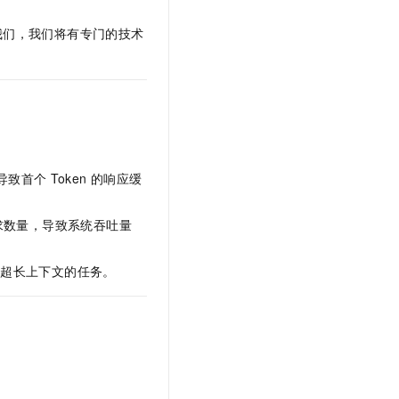
文戏情感细腻自然，动作戏激烈拳拳到肉，实现更强表演能力
支持中英文自由切换，具备更强的噪声鲁棒性
云聚AI 严选权益
SSL 证书
我们，我们将有专门的技术
，一键激活高效办公新体验
精选AI产品，从模型到应用全链提效
堡垒机
AI 用量加速计划
应用
防火墙
、识别商机，让客服更高效、服务更出色。
新老同享，达量后返
千问办公
主机安全
NEW
的智能体编程平台
一站式AI生产力平台
AI 应用及服务市场
伶鹊
，导致首个
Token
的响应缓
企业级人与Agent协作平台，接入和调度多个数字员工
智能客服平台，对话机器人、对话分析、智能外呼
AI 应用
求数量，导致系统吞吐量
大模型服务平台百炼 - 全妙
大模型
应用创作平台
多模态内容创作工具，已接入 DeepSeek
自然语言处理
要超长上下文的任务。
数据标注
机器学习
息提取
与 AI 智能体进行实时音视频通话
从文本、图片、视频中提取结构化的属性信息
构建支持视频理解的 AI 音视频实时通话应用