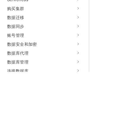
购买集群
数据迁移
数据同步
账号管理
数据安全和加密
数据库代理
数据库管理
连接数据库
变更集群配置
变更存储配置
备份与恢复
高可用
无感秒切
为什么选择阿里云
大模型
产品和定
大模型推理加速（PolarKVCache）
什么是云计算
千问大模型
全部产品