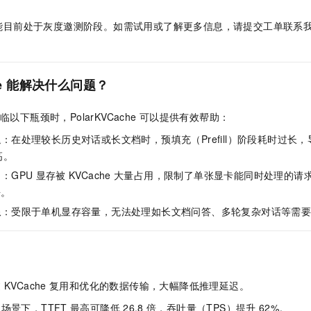
服务生态伙伴
视觉 Coding、空间感知、多模态思考等全面升级
1M上下文，专为长程任务能力而生
云工开物
企业应用
Night Plan 支持 Qwen 3.8-Max
AI 办公
NEW
Red Hat
能目前处于灰度邀测阶段。如需试用或了解更多信息，请
提交工单
联系
30+ 款产品免费体验
夜间 5 折，Qwen/Meoo/TokenPlan 客户专享
AI智能应用
科研合作
ERP
。
堂（旗舰版）
SUSE
智能客服
AI 应用构建
大模型原生
CRM
2个月
自动承接线索
e
能解决什么问题？
建站小程序
Qoder
大模型服务平台百炼-应用模版
OA 办公系统
HOT
NEW
面向真实软件
个人版上线、团队版降价；千问3.8-Max首发发尝鲜
丰富多元化的应用模版和解决方案
力提升
财税管理
模板建站
临以下瓶颈时，PolarKVCache
可以提供有效帮助：
万有无界
大模型服务平台百炼-智能体
迟
：在处理较长历史对话或长文档时，预填充（Prefill）阶段耗时过长
400电话
定制建站
的模型效果
灵活可视化地构建企业级 Agent
高。
方案
广告营销
模板小程序
力
：GPU
显存被
KVCache
大量占用，限制了单张显卡能同时处理的请
秒悟
人工智能平台 PAI
定制小程序
云端极速 AI 
去。
新一代 AI 视频生成模型，深度适配广告营销等场景
AI Native 的算法工程平台，一站式完成建模、训练、推理服务部署
限
：受限于单机显存容量，无法处理如长文档问答、多轮复杂对话等需
APP 开发
建站系统
AI 应用
10分钟微调：让0.6B模型媲美235B模型
多模态数据信
过
KVCache
复用和优化的数据传输，大幅降低推理延迟。
依托云原生高可用架构,实现Dify私有化部署
用1%尺寸在特定领域达到大模型90%以上效果
场景下，TTFT
最高可降低
26.8
倍，吞吐量（TPS）提升
62%。