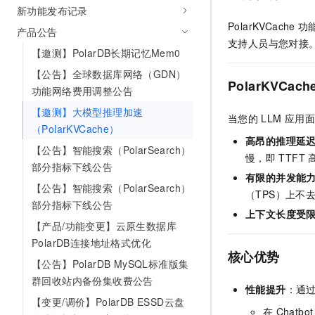
新功能发布记录
AI 产品 免费试用
网络
安全
云开发大赛
Tableau 订阅
PolarKVCache
功
1亿+ 大模型 tokens 和 
产品公告
可观测
入门学习赛
支持人员与您对接
中间件
AI空中课堂在线直播课
【邀测】PolarDB长期记忆Mem0
140+云产品 免费试用
大模型服务
上云与迁云
产品新客免费试用，最长1
数据库
【公告】全球数据库网络（GDN）
PolarKVCach
生态解决方案
功能网络费用调整公告
千问AI平台-Token Plan
企业出海
大模型ACA认证体验
大数据计算
【邀测】大模型推理加速
助力企业全员 AI 认知与能
行业生态解决方案
当您的
LLM
应用面
政企业务
（PolarKVCache）
媒体服务
千问AI平台-模型体验
高昂的推理延
开发者生态解决方案
【公告】智能搜索（PolarSearch）
在线体验全尺寸、多种模态
慢，即
TTFT
企业服务与云通信
部分指标下线公告
AI 开发和 AI 应用解决
有限的并发能
Happy 系列大模型
【公告】智能搜索（PolarSearch）
域名与网站
（TPS）上不
部分指标下线公告
上下文长度受
终端用户计算
【产品/功能变更】云原生数据库
PolarDB连接地址格式优化
Serverless
大模型解决方案
核心优势
【公告】PolarDB MySQL标准版集
开发工具
快速部署 Dify，高效搭建 
群回收站内备份集收费公告
性能提升
：通
迁移与运维管理
【变更/调价】PolarDB ESSD云盘
在
Chatbot