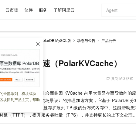
云市场
伙伴
服务
了解阿里云
AI 特惠
数据与 API
成为产品伙伴
企业增值服务
最佳实践
价格计算器
AI 场景体
基础软件
产品伙伴合
阿里云认证
市场活动
配置报价
大模型
larDB
云原生数据库PolarDB MySQL版
动态与公告
产品公告
自助选配和估算价格
（PolarKVCache）
新方式
域名与网站
睿译宝，AI翻译排版一步到位
智启 AI 普惠权益
产品生态集成认证中心
企业支持计划
云上春晚
千问官方 MaaS 平台，为开发者和 Agent 而生，新用户赠送 1 亿 + tokens 额度
云服务器 EC
Qwen Aud
AI Coding
阿里云Maa
2026 阿里云
为企业打
数据集
Windows
大模型认证
模型
NEW
NEW
交付可用成果
值低价云产品抢先购
提供智能易用的域名与建站服务
上传文档即自动完成翻译和格式还原
至高享 1亿+免费 tokens，加速 Al 应用落地
安全可靠、弹
智能编程，一键
产品生态伙伴
专家技术服务
云上奥运之旅
弹性计算合作
阿里云中企出
手机三要素
宝塔 Linux
全部认证
模型推理加速（PolarKVCache）
价格优势
有专属领域专家
对象存储 OSS
GLM-5.2：长任务时代开源旗舰模型
阿里云 OPC 创新助力计划
云数据库 RD
即刻拥有 DeepS
AI 电商营销
产品生态伙伴工作台
企业增值服务台
云栖战略参考
云存储合作计
云栖大会
身份实名认证
CentOS
训练营
推动算力普惠，释放技术红利
的大模型服务
最高返9万
多领域专家智能体,一键组建 AI 虚拟交付团队
至高百万元 Token 补贴，加速一人公司成长
稳定、安全、高性价比、高性能的云存储服务
真正可用的 1M 上下文,一次完成代码全链路开发
轻松解锁专属 Dee
从图文生成到
复制 MD 格式
 08:58:33
云上的中国
数据库合作计
活动全景
短信
Docker
图片和
站式影视创作平台
人工智能平台 PAI
Hermes Agent，打造自进化智能体
Token Plan 模型订阅计划
Qoder
5 分钟轻松部署
AI 广告创作
企业成长
大模型
NEW
信息公告
看见新力量
云网络合作计
OCR 文字识别
JAVA
级电脑
证享300元代金券
可视化编排打通从文字构思到成片全链路闭环
一站式AI开发、训练和推理服务
自主进化，持久记忆，越用越聪明
Qwen3.8-Max 首发尝鲜，限时加量 10 倍，夜间低至2折
面向真实软件
图文、视频一
（LLM）推理时，您可能会面临因
KVCache
占用大量显存而导致的响
的全部系列、模块或功
Kimi-K3
HappyHors
NEW
魔搭 Mode
loud
服务实践
官网公告
区块回到产品主页，帮助
VCache
是专为解决此类场景设计的推理加速方案，它基于
PolarDB
分
Kimi 最新旗舰模型，长程编程与推理利器
让文字生成流
金融模力时刻
Salesforce O
版
发票查验
全能环境
Qoder CN
Claude Code + GStack 打造工程团队
千问办公，限时限量积分加倍
云原生数据库 P
低代码高效构
AI 建站
NEW
作计划
Cache
从有限的
GPU
显存扩展到
TB
级的分布式内存中。这能帮助您
计划
创新中心
魔搭 ModelSc
健康状态
让AI从“聊天伙伴”进化为能干活的“数字员工”
覆盖公网/内网、递归/权威、移动APP等全场景解析服务
安装技能 GStack，拥有专属 AI 工程团队
你的AI工作搭子，覆盖日常办公高频场景
基于千问大模型等，支持代码智能生成、研发智能问答
0 代码专业建
客户案例
天气预报查询
操作系统
Deepseek-v4-pro
HappyHors
时延（TTFT），提升服务吞吐量（TPS），并支持更长的上下文处理
态合作计划
态智能体模型
旗舰 MoE 大模型，百万上下文与顶尖推理能力
图生视频，流
Compute
同享
容器服务 Kubernetes 版 ACK
万小智 AI 建站低至 15元/月
云防火墙
AI 短剧/漫剧
快递物流查询
WordPress
成为服务伙
高校合作
式云数据仓库
点，立即开启云上创新
提供一站式管理容器应用的 K8s 服务
送.CN域名，送备案服务码
云原生的云上
AI助力短剧
GLM-5.2
Wan2.7-T
Ubuntu