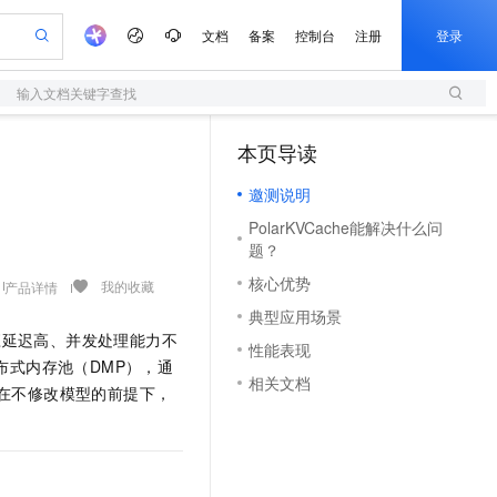
文档
备案
控制台
注册
登录
输入文档关键字查找
验
作计划
器
AI 活动
专业服务
服务伙伴合作计划
开发者社区
加入我们
服务平台百炼
阿里云 OPC 创新助力计划
本页导读
（1）
一站式生成采购清单，支持单品或批量购买
S
io：打造专属 AI 语音助手
S产品伙伴计划（繁花）
峰会
造的大模型服务与应用开发平台
轻量应用服务器
一句话生成原生可编辑精美 PPT 文稿
AI 生产力先锋
Al MaaS 服务伙伴赋能合作
域名
博文
Careers
至高可申请百万元
邀测说明
性可伸缩的云计算服务
开启高性价比 AI 编程新体验
Qwen-Audio-3.0-Realtime 端到端实时语音角色扮演
输入一句话想法, 轻松生成专业的 PPT
先锋实践拓展 AI 生产力的边界
快速构建应用程序和网站，即刻迈出上云第一步
Token 补贴，五大权
计划
海大会
伙伴信用分合作计划
商标
问答
社会招聘
PolarKVCache能解决什么问
益加速 OPC 成功
S
eek-V4-Pro
数字证书管理服务（原SSL证书）
一键部署幻兽帕鲁游戏服务器
飞天发布时刻
HOT
题？
划
备案
电子书
校园招聘
pSeek-V4-Pro
视频创作，一键激活电商全链路生产力
全托管，含MySQL、PostgreSQL、SQL Server、MariaDB多引擎
实现全站HTTPS，呈现可信的WEB访问
一键购买专属联机服务器，轻松开启游戏
所见，即是所愿
更多支持
核心优势
我的收藏
产品详情
划
公司注册
镜像站
视频生成
语音识别与合成
专属 QwenPaw
短信服务
漫剧工坊：一站式动画创作平台
AI 实训营
HOT
典型应用场景
合作伙伴培训与认证
划
上云迁移
的智能体编程平台
站生成，高效打造优质广告素材
从聊天伙伴进化为能主动干活的本地数字员工
快速生产连贯的高质量长漫剧
从基础到进阶，Agent 创客手把手教你
国内短信简单易用，安全可靠，秒级触达，全球覆盖200+国家和地区。
应延迟高、并发处理能力不
e-1.1-T2V
Qwen3-TTS-Flash
性能表现
lScope
我要反馈
查询合作伙伴
布式内存池（DMP），通
畅细腻的高质量视频
离线语音合成大模型，多语言方言自适应，低延迟高稳定
n Alibaba Cloud ISV 合作
代维服务
olarDB
建企业门户网站
大数据开发治理平台 DataWorks
10 分钟搭建微信、支付宝小程序
相关文档
在不修改模型的前提下，
创新加速
ope
登录合作伙伴管理后台
我要建议
站，无忧落地极速上线
以可视化方式快速构建移动和 PC 门户网站
100%兼容MySQL、PostgreSQL，兼容Oracle，支持集中和分布式
高效部署网站，快速应用到小程序
Data Agent 驱动的一站式 Data+AI 开发治理平台
e-1.1-I2V
Cosyvoice-V3-Flash
。
安全
畅自然，细节丰富
高表现力语音合成大模型，语音克隆听感自然
我要投诉
上云场景组合购
伴
边界网络安全防护产品
漫剧创作，剧本、分镜、视频高效生成
覆盖90%+业务场景，专享组合折扣价
2V
VPN
Fun-ASR