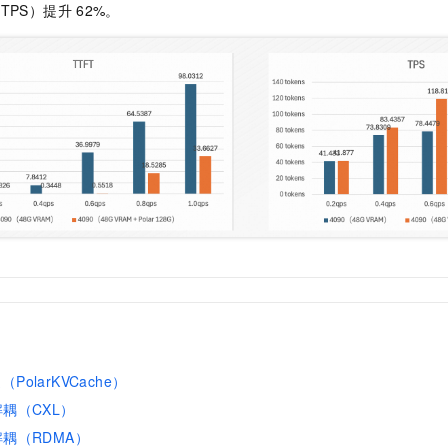
TPS）提升
62%。
olarKVCache）
耦（CXL）
耦（RDMA）