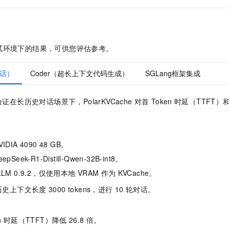
试环境下的结果，可供您评估参考。
对话）
Coder（超长上下文代码生成）
SGLang框架集成
验证在长历史对话场景下，
PolarKVCache
对首
Token
时延（TTFT）
DIA 4090 48 GB。
Seek-R1-Distill-Qwen-32B-int8。
LM 0.9.2，仅使用本地
VRAM
作为
KVCache。
历史上下文长度
3000 tokens，进行
10
轮对话。
n
时延（TTFT）降低
26.8
倍。