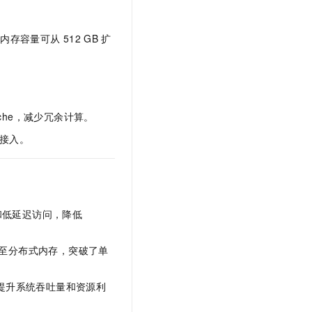
t.diy 一步搞定创意建站
构建大模型应用的安全防护体系
通过自然语言交互简化开发流程,全栈开发支持
通过阿里云安全产品对 AI 应用进行安全防护
点内存容量可从
512 GB
扩
ache，减少冗余计算。
接入。
和低延迟访问，降低
至分布式内存，突破了单
提升系统吞吐量和资源利