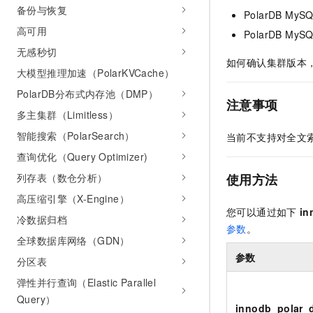
备份与恢复
AI 产品 免费试用
网络
PolarDB MyS
安全
云开发大赛
Tableau 订阅
1亿+ 大模型 tokens 和 
高可用
PolarDB MyS
可观测
入门学习赛
中间件
AI空中课堂在线直播课
无感秒切
140+云产品 免费试用
大模型服务
如何确认集群版本
上云与迁云
产品新客免费试用，最长1
大模型推理加速（PolarKVCache）
数据库
生态解决方案
千问AI平台-Token Plan
PolarDB分布式内存池（DMP）
企业出海
大模型ACA认证体验
大数据计算
注意事项
助力企业全员 AI 认知与能
多主集群（Limitless）
行业生态解决方案
政企业务
媒体服务
千问AI平台-模型体验
智能搜索（PolarSearch）
当前不支持对全文
开发者生态解决方案
在线体验全尺寸、多种模态
查询优化（Query Optimizer)
企业服务与云通信
AI 开发和 AI 应用解决
列存表（数仓分析）
Happy 系列大模型
使用方法
域名与网站
高压缩引擎（X-Engine）
您可以通过如下
in
终端用户计算
冷数据归档
参数
。
全球数据库网络（GDN）
Serverless
大模型解决方案
参数
分区表
开发工具
快速部署 Dify，高效搭建 
弹性并行查询（Elastic Parallel
Query）
迁移与运维管理
innodb_polar_