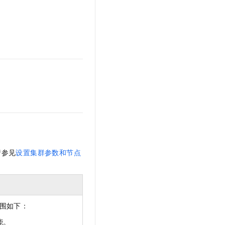
文戏情感细腻自然，动作戏激烈拳拳到肉，实现更强表演能力
支持中英文自由切换，具备更强的噪声鲁棒性
云聚AI 严选权益
SSL 证书
，一键激活高效办公新体验
精选AI产品，从模型到应用全链提效
堡垒机
AI 用量加速计划
应用
防火墙
、识别商机，让客服更高效、服务更出色。
新老同享，达量后返
千问办公
主机安全
NEW
的智能体编程平台
一站式AI生产力平台
AI 应用及服务市场
伶鹊
企业级人与Agent协作平台，接入和调度多个数字员工
智能客服平台，对话机器人、对话分析、智能外呼
AI 应用
大模型服务平台百炼 - 全妙
大模型
应用创作平台
多模态内容创作工具，已接入 DeepSeek
自然语言处理
请参见
设置集群参数和节点
数据标注
机器学习
息提取
与 AI 智能体进行实时音视频通话
围如下：
从文本、图片、视频中提取结构化的属性信息
构建支持视频理解的 AI 音视频实时通话应用
能。