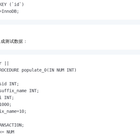
KEY (`id`)

=InnoDB;
生成测试数据：
 ||

ROCEDURE populate_0(IN NUM INT)

sid INT;

suffix_name INT;

i INT;

000;

ix_name=10;

ANSACTION;

<= NUM
