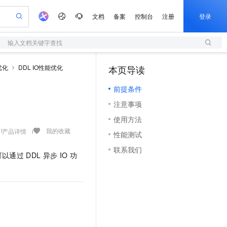
文档
备案
控制台
注册
登录
输入文档关键字查找
验
作计划
器
AI 活动
专业服务
服务伙伴合作计划
开发者社区
加入我们
服务平台百炼
阿里云 OPC 创新助力计划
优化
DDL IO性能优化
本页导读
（1）
一站式生成采购清单，支持单品或批量购买
S
可编辑精美 PPT 文稿
S产品伙伴计划（繁花）
峰会
造的大模型服务与应用开发平台
轻量应用服务器
Agency Agents：拥有专属领域专家
AI 生产力先锋
Al MaaS 服务伙伴赋能合作
域名
博文
Careers
至高可申请百万元
前提条件
性可伸缩的云计算服务
 轻松生成专业的 PPT
开启高性价比 AI 编程新体验
先锋实践拓展 AI 生产力的边界
快速构建应用程序和网站，即刻迈出上云第一步
多领域专家智能体,一键组建 AI 虚拟交付团队
Token 补贴，五大权
计划
海大会
伙伴信用分合作计划
商标
问答
社会招聘
注意事项
益加速 OPC 成功
S
帕鲁游戏服务器
数字证书管理服务（原SSL证书）
HappyHorse 打造一站式影视创作平台
飞天发布时刻
HOT
划
备案
电子书
校园招聘
使用方法
联机服务器，轻松开启游戏
视频创作，一键激活电商全链路生产力
全托管，含MySQL、PostgreSQL、SQL Server、MariaDB多引擎
实现全站 HTTPS，呈现可信的 Web 访问
所见，即是所愿
可视化编排打通从文字构思到成片全链路闭环
更多支持
我的收藏
产品详情
划
公司注册
镜像站
性能测试
视频生成
语音识别与合成
 智能体与工作流应用
短信服务
漫剧工坊：一站式动画创作平台
AI 实训营
合作伙伴培训与认证
联系我们
划
上云迁移
的智能体编程平台
站生成，高效打造优质广告素材
通过阿里云百炼高效搭建AI应用,助力高效开发
快速生产连贯的高质量长漫剧
从基础到进阶，Agent 创客手把手教你
国内短信简单易用，安全可靠，秒级触达，全球覆盖200+国家和地区。
可以通过
DDL
异步
IO
功
e-1.1-T2V
Qwen3-TTS-Flash
lScope
我要反馈
查询合作伙伴
畅细腻的高质量视频
离线语音合成大模型，多语言方言自适应，低延迟高稳定
n Alibaba Cloud ISV 合作
代维服务
olarDB
建企业门户网站
大数据开发治理平台 DataWorks
10 分钟搭建微信、支付宝小程序
创新加速
ope
登录合作伙伴管理后台
我要建议
站，无忧落地极速上线
以可视化方式快速构建移动和 PC 门户网站
100%兼容MySQL、PostgreSQL，兼容Oracle，支持集中和分布式
高效部署网站，快速应用到小程序
Data Agent 驱动的一站式 Data+AI 开发治理平台
e-1.1-I2V
Cosyvoice-V3-Flash
安全
畅自然，细节丰富
高表现力语音合成大模型，语音克隆听感自然
我要投诉
上云场景组合购
伴
边界网络安全防护产品
漫剧创作，剧本、分镜、视频高效生成
覆盖90%+业务场景，专享组合折扣价
2V
VPN
Fun-ASR