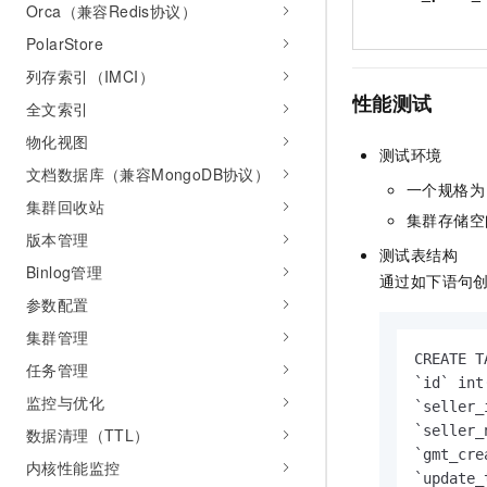
Orca（兼容Redis协议）
10 分钟在聊天系统中增加
专有云
PolarStore
列存索引（IMCI）
性能测试
全文索引
物化视图
测试环境
文档数据库（兼容MongoDB协议）
一个规格为
集群回收站
集群存储空
版本管理
测试表结构
Binlog管理
通过如下语句
参数配置
集群管理
CREATE T
任务管理
`id` int
监控与优化
`seller_
`seller_
数据清理（TTL）
`gmt_cre
内核性能监控
`update_