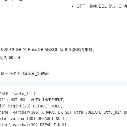
一个 AI 助手
即刻拥有 DeepSeek-R1 满血版
超强辅助，Bol
OFF：关闭
DDL
异步
IO
在企业官网、通讯软件中为客户提供 AI 客服
多种方案随心选，轻松解锁专属 DeepSeek
8
核
32 GB
的
PolarDB MySQL
版
8.0
版本的集群。
间为
50 TB。
创建一张名为
的表：
table_1
ABLE `table_1` (

(11) NOT NULL AUTO_INCREMENT,

id` bigint(20) DEFAULT NULL,

name` varchar(100) CHARACTER SET utf8 COLLATE utf8_bin DE
ate` varchar(30) DEFAULT NULL,

time` varchar(30) DEFAULT NULL,
