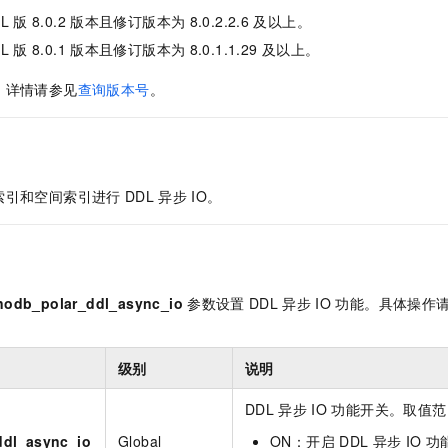
服务生态伙伴
视觉 Coding、空间感知、多模态思考等全面升级
1M上下文，专为长程任务能力而生
云工开物
企业应用
Night Plan 支持 Qwen 3.8-Max
AI 办公
NEW
QL
版
8.0.2
版本且修订版本为
8.0.2.2.6
及以上。
Red Hat
30+ 款产品免费体验
夜间 5 折，Qwen/Meoo/TokenPlan 客户专享
AI智能应用
科研合作
QL
版
8.0.1
版本且修订版本为
8.0.1.1.29
及以上。
ERP
堂（旗舰版）
SUSE
智能客服
AI 应用构建
大模型原生
，详情请参见
查询版本号
。
CRM
2个月
自动承接线索
建站小程序
Qoder
大模型服务平台百炼-应用模版
OA 办公系统
HOT
NEW
面向真实软件
个人版上线、团队版降价；千问3.8-Max首发发尝鲜
丰富多元化的应用模版和解决方案
力提升
财税管理
模板建站
万有无界
大模型服务平台百炼-智能体
索引和空间索引进行
DDL
异步
IO。
400电话
定制建站
的模型效果
灵活可视化地构建企业级 Agent
方案
广告营销
模板小程序
秒悟
人工智能平台 PAI
定制小程序
云端极速 AI 
新一代 AI 视频生成模型，深度适配广告营销等场景
AI Native 的算法工程平台，一站式完成建模、训练、推理服务部署
nodb_polar_ddl_async_io
参数设置
DDL
异步
IO
功能。具体操作
APP 开发
建站系统
级别
说明
AI 应用
10分钟微调：让0.6B模型媲美235B模型
多模态数据信
DDL
异步
IO
功能开关。取值范
依托云原生高可用架构,实现Dify私有化部署
用1%尺寸在特定领域达到大模型90%以上效果
ddl_async_io
Global
ON：开启
DDL
异步
IO
功