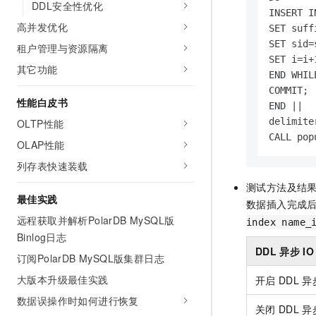
DDL安全性优化
INSERT I
高并发优化
SET suff
SET sid=
租户管理与资源隔离
SET i=i+1
其它功能
END WHILE
COMMIT;

性能白皮书
END ||

delimiter
OLTP性能
CALL pop
OLAP性能
列存表快速装载
测试方法及结
最佳实践
数据插入完成
远程获取并解析PolarDB MySQL版
index name_
Binlog日志
DDL
异步
IO
订阅PolarDB MySQL版集群日志
大版本升级最佳实践
开启
DDL
异
数据误操作时如何进行恢复
关闭
DDL
异