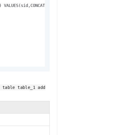
) VALUES(sid,CONCAT('sellername',suffix_name),NOW(),NOW()
 table table_1 add