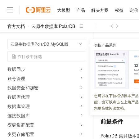
Ray应用
大模型
产品
解决方案
权益
定价
PolarDB Agent LakeBase
官方文档
云原生数据库 PolarDB
用户指南
大模型
产品
解决方案
权益
定价
云市场
伙伴
服务
了解阿里云
精选产品
精选解决方案
普惠上云
产品定价
精选商城
成为销售伙伴
售前咨询
为什么选择阿里云
千问AI平台
Serverless
云原生数据库 Po
首页
云原生数据库PolarDB MySQL版
了解云产品的定价详情
切换产品系列
DDL异步IO
大模型服务平台百炼
睿译宝，AI翻译排版一
普惠上云 官方力荐
分销伙伴
在线服务
网站建设
什么是云计算
大
购买集群
大模型服务与应用平台
上传文档即自动完成翻译和
云服务器38元/年起，超
咨询伙伴
多端小程序
技术领先
数据迁移
DDL异步I
云上成本管理
售后服务
千问大模型
GLM-5.2：长任务时代
官方推荐返现计划
大模型
大模型
数据同步
精选产品
精选解决方案
Salesforce 国际版订阅
稳定可靠
管理和优化成本
多元化、高性能、安全可靠
推荐新用户得奖励，单订单
销售伙伴合作计划
账号管理
自助服务
更新时间：
2024-08-28
友盟天域
安全合规
人工智能与机器学习
AI
文本生成
无影云电脑
Hermes Agent，打造
云工开物
数据安全和加密
无影生态合作计划
在线服务
观测云
分析师报告
随时随地安全接入的云上超
自主进化，持久记忆，越用
高校专属算力普惠，学生认
计算
互联网应用开发
PolarDB
新增
DDL
您可以在下拉框切换本产品
Qwen3.8-Max
数据库代理
HOT
Salesforce On Alibaba C
工单服务
能，也可以点击左上角产品
能， 缩短建立索引
智能体时代全能旗舰模型
Tuya 物联网平台阿里云
研究报告与白皮书
云解析DNS
快速拥有专属 OpenClaw
数据库管理
Consulting Partner 合
大数据
容器
您更高效阅读文档。
免费试用
短信专区
蓝凌 OA
连接数据库
Qwen3.7-Plus
AI 大模型销售与服务生
现代化应用
存储
前提条件
天池大赛
能看、能想、能动手的多模
变更集群配置
云原生大数据计算服务 Max
解决方案免费试用 新老
电子合同
面向分析的企业级SaaS模
最高领取价值200元试用
安全
网络与CDN
变更存储配置
AI 算法大赛
Qwen3-VL-Plus
PolarDB
集群版本
畅捷通