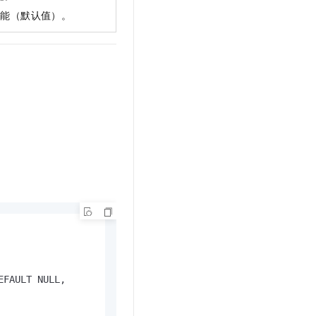
t.diy 一步搞定创意建站
构建大模型应用的安全防护体系
功能（默认值）。
通过自然语言交互简化开发流程,全栈开发支持
通过阿里云安全产品对 AI 应用进行安全防护
FAULT NULL,
