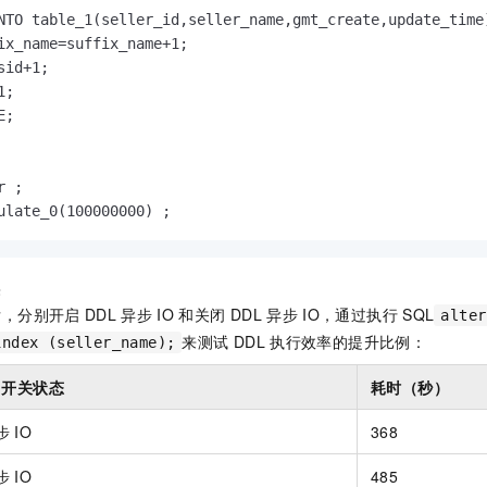
NTO table_1(seller_id,seller_name,gmt_create,update_time
ix_name=suffix_name+1;

sid+1;

;

;

 ;

ulate_0(100000000) ;
果
后，分别开启
DDL
异步
IO
和关闭
DDL
异步
IO，通过执行
SQL
alter
来测试
DDL
执行效率的提升比例：
index (seller_name);
开关状态
耗时（秒）
步
IO
368
步
IO
485