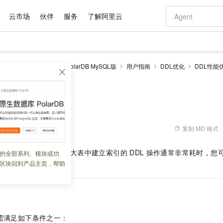
云市场
伙伴
服务
了解阿里云
AI 特惠
数据与 API
成为产品伙伴
企业增值服务
最佳实践
价格计算器
AI 场景体
基础软件
产品伙伴合
阿里云认证
市场活动
配置报价
大模型
larDB
云原生数据库PolarDB MySQL版
用户指南
DDL优化
DDL性能
自助选配和估算价格
步到位
域名与网站
智启 AI 普惠权益
产品生态集成认证中心
企业支持计划
云上春晚
Qwen Audio：打造专属 AI 语音助手
千问官方 MaaS 平台，为开发者和 Agent 而生，新用户赠送 1 亿 + tokens 额度
云服务器 EC
一句话生成原生
AI Coding
阿里云Maa
2026 阿里云
为企业打
数据集
Windows
大模型认证
模型
NEW
NEW
格式还原
值低价云产品抢先购
提供智能易用的域名与建站服务
至高享 1亿+免费 tokens，加速 Al 应用落地
Qwen-Audio-3.0-Realtime 端到端实时语音角色扮演
安全可靠、弹
输入一句话想法,
智能编程，一键
产品生态伙伴
专家技术服务
云上奥运之旅
弹性计算合作
阿里云中企出
手机三要素
宝塔 Linux
全部认证
O
价格优势
开源旗舰模型
对象存储 OSS
即刻拥有 DeepSeek-V4-Pro
阿里云 OPC 创新助力计划
云数据库 RD
一键部署幻兽
AI 电商营销
产品生态伙伴工作台
企业增值服务台
云栖战略参考
云存储合作计
云栖大会
身份实名认证
CentOS
训练营
推动算力普惠，释放技术红利
的大模型服务
最高返9万
真正可用的 1M 上下文,一次完成代码全链路开发
轻松解锁专属 DeepSeek-V4-Pro
至高百万元 Token 补贴，加速一人公司成长
稳定、安全、高性价比、高性能的云存储服务
一键购买专属
从图文生成到
复制 MD 格式
 06:33:13
云上的中国
数据库合作计
活动全景
短信
Docker
图片和
自进化智能体
人工智能平台 PAI
5 分钟轻松部署专属 QwenPaw
Token Plan 模型订阅计划
Qoder
高效搭建 AI
AI 广告创作
企业成长
大模型
NEW
HOT
信息公告
看见新力量
云网络合作计
OCR 文字识别
JAVA
级电脑
越聪明
证享300元代金券
一站式AI开发、训练和推理服务
Qwen3.8-Max 首发尝鲜，限时加量 10 倍，夜间低至2折
从聊天伙伴进化为能主动干活的本地数字员工
面向真实软件
图文、视频一
异步
IO
功能。数据库大表中建立索引的
DDL
操作通常非常耗时，您
的全部系列、模块或功
Kimi-K3
HappyHors
NEW
魔搭 Mode
loud
服务实践
官网公告
区块回到产品主页，帮助
的
DDL
操作时间。
Kimi 最新旗舰模型，长程编程与推理利器
让文字生成流
金融模力时刻
Salesforce O
版
发票查验
全能环境
Qoder CN
Claude Code + GStack 打造工程团队
千问办公，限时限量积分加倍
云原生数据库 P
低代码高效构
AI 建站
NEW
作计划
计划
创新中心
魔搭 ModelSc
健康状态
让AI从“聊天伙伴”进化为能干活的“数字员工”
覆盖公网/内网、递归/权威、移动APP等全场景解析服务
安装技能 GStack，拥有专属 AI 工程团队
你的AI工作搭子，覆盖日常办公高频场景
基于千问大模型等，支持代码智能生成、研发智能问答
0 代码专业建
客户案例
天气预报查询
操作系统
Deepseek-v4-pro
HappyHors
态合作计划
态智能体模型
旗舰 MoE 大模型，百万上下文与顶尖推理能力
图生视频，流
Compute
同享
容器服务 Kubernetes 版 ACK
万小智 AI 建站低至 15元/月
云防火墙
AI 短剧/漫剧
快递物流查询
WordPress
成为服务伙
高校合作
式云数据仓库
点，立即开启云上创新
提供一站式管理容器应用的 K8s 服务
送.CN域名，送备案服务码
云原生的云上
AI助力短剧
GLM-5.2
Wan2.7-T
需满足如下条件之一：
Ubuntu