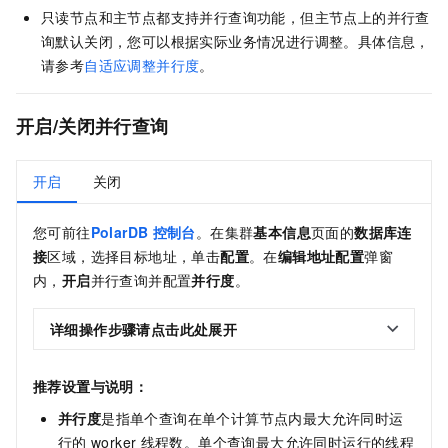
只读节点和主节点都支持并行查询功能，但主节点上的并行查
询默认关闭，您可以根据实际业务情况进行调整。具体信息，
请参考
自适应调整并行度
。
开启/关闭并行查询
开启
关闭
您可前往
PolarDB
控制台
。在集群
基本信息
页面的
数据库连
接
区域，选择目标地址，单击
配置
。在
编辑地址配置
弹窗
内，
开启
并行查询并配置
并行度
。
详细操作步骤请点击此处展开
推荐设置与说明：
并行度
是指单个查询在单个计算节点内最大允许同时运
行的
worker
线程数。单个查询最大允许同时运行的线程