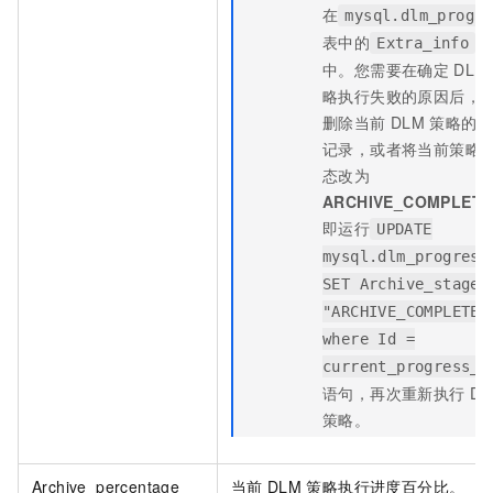
在
mysql.dlm_progre
表中的
字
Extra_info
中。您需要在确定
DLM
略执行失败的原因后，
删除当前
DLM
策略的执
记录，或者将当前策略
态改为
ARCHIVE_COMPLETE
即运行
UPDATE
mysql.dlm_progress
SET Archive_stage 
"ARCHIVE_COMPLETE"
where Id =
current_progress_i
语句，再次重新执行
DL
策略。
Archive_percentage
当前
DLM
策略执行进度百分比。