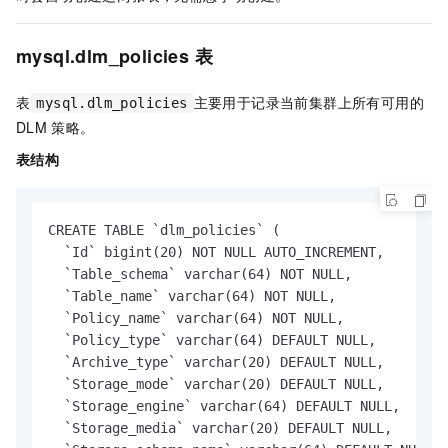
mysql.dlm_policies
表
表
主要用于记录当前集群上所有可用的
mysql.dlm_policies
DLM
策略。
表结构
CREATE TABLE `dlm_policies` (

  `Id` bigint(20) NOT NULL AUTO_INCREMENT,

  `Table_schema` varchar(64) NOT NULL,

  `Table_name` varchar(64) NOT NULL,

  `Policy_name` varchar(64) NOT NULL,

  `Policy_type` varchar(64) DEFAULT NULL,

  `Archive_type` varchar(20) DEFAULT NULL,

  `Storage_mode` varchar(20) DEFAULT NULL,

  `Storage_engine` varchar(64) DEFAULT NULL,

  `Storage_media` varchar(20) DEFAULT NULL,
