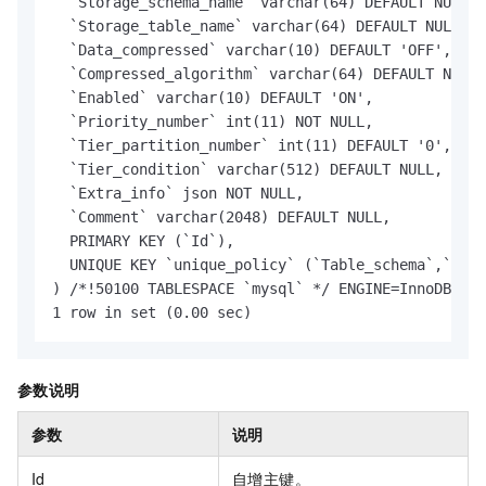
  `Storage_schema_name` varchar(64) DEFAULT NULL,

  `Storage_table_name` varchar(64) DEFAULT NULL,

  `Data_compressed` varchar(10) DEFAULT 'OFF',

  `Compressed_algorithm` varchar(64) DEFAULT NULL,

  `Enabled` varchar(10) DEFAULT 'ON',

  `Priority_number` int(11) NOT NULL,

  `Tier_partition_number` int(11) DEFAULT '0',

  `Tier_condition` varchar(512) DEFAULT NULL,

  `Extra_info` json NOT NULL,

  `Comment` varchar(2048) DEFAULT NULL,

  PRIMARY KEY (`Id`),

  UNIQUE KEY `unique_policy` (`Table_schema`,`Tabl
) /*!50100 TABLESPACE `mysql` */ ENGINE=InnoDB AUT
1 row in set (0.00 sec)
参数说明
参数
说明
Id
自增主键。