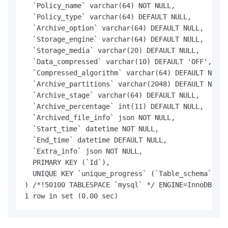
  `Policy_name` varchar(64) NOT NULL,

  `Policy_type` varchar(64) DEFAULT NULL,

  `Archive_option` varchar(64) DEFAULT NULL,

  `Storage_engine` varchar(64) DEFAULT NULL,

  `Storage_media` varchar(20) DEFAULT NULL,

  `Data_compressed` varchar(10) DEFAULT 'OFF',

  `Compressed_algorithm` varchar(64) DEFAULT NULL,

  `Archive_partitions` varchar(2048) DEFAULT NULL,

  `Archive_stage` varchar(64) DEFAULT NULL,

  `Archive_percentage` int(11) DEFAULT NULL,

  `Archived_file_info` json NOT NULL,

  `Start_time` datetime NOT NULL,

  `End_time` datetime DEFAULT NULL,

  `Extra_info` json NOT NULL,

  PRIMARY KEY (`Id`),

  UNIQUE KEY `unique_progress` (`Table_schema`,`Ta
) /*!50100 TABLESPACE `mysql` */ ENGINE=InnoDB AUT
1 row in set (0.00 sec)