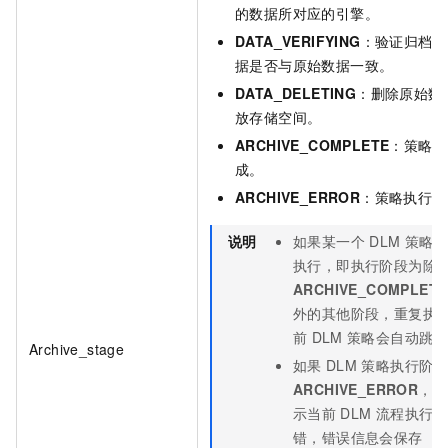
的数据所对应的引擎。
DATA_VERIFYING
：验证归档后
据是否与原始数据一致。
DATA_DELETING
：删除原始数
放存储空间。
ARCHIVE_COMPLETE
：策略执
成。
ARCHIVE_ERROR
：策略执行错
说明
如果某一个
DLM
策略正
执行，即执行阶段为除
ARCHIVE_COMPLETE
外的其他阶段，重复执
前
DLM
策略会自动跳过
Archive_stage
如果
DLM
策略执行阶段
ARCHIVE_ERROR
，则
示当前
DLM
流程执行出
错，错误信息会保存