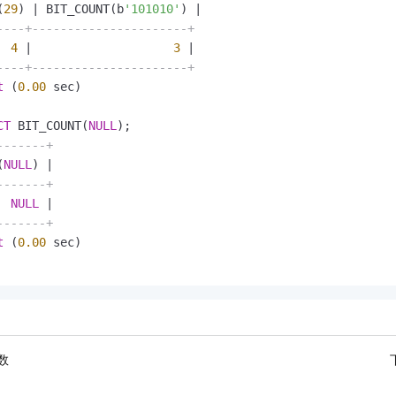
服务生态伙伴
视觉 Coding、空间感知、多模态思考等全面升级
1M上下文，专为长程任务能力而生
云工开物
(
29
) 
|
 BIT_COUNT(b
'101010'
) 
|
企业应用
Night Plan 支持 Qwen 3.8-Max
AI 办公
NEW
Red Hat
----+----------------------+
30+ 款产品免费体验
夜间 5 折，Qwen/Meoo/TokenPlan 客户专享
AI智能应用
科研合作
4
|
3
|
ERP
堂（旗舰版）
SUSE
----+----------------------+
智能客服
AI 应用构建
大模型原生
CRM
t
 (
0.00
 sec)

2个月
自动承接线索
建站小程序
Qoder
大模型服务平台百炼-应用模版
OA 办公系统
HOT
NEW
CT
 BIT_COUNT(
NULL
面向真实软件
个人版上线、团队版降价；千问3.8-Max首发发尝鲜
丰富多元化的应用模版和解决方案
力提升
-------+
财税管理
模板建站
(
NULL
) 
|
万有无界
大模型服务平台百炼-智能体
400电话
定制建站
-------+
的模型效果
灵活可视化地构建企业级 Agent
NULL
|
方案
广告营销
模板小程序
秒悟
-------+
人工智能平台 PAI
定制小程序
t
 (
0.00
 sec)

云端极速 AI 
新一代 AI 视频生成模型，深度适配广告营销等场景
AI Native 的算法工程平台，一站式完成建模、训练、推理服务部署
APP 开发
建站系统
AI 应用
10分钟微调：让0.6B模型媲美235B模型
多模态数据信
数
依托云原生高可用架构,实现Dify私有化部署
用1%尺寸在特定领域达到大模型90%以上效果