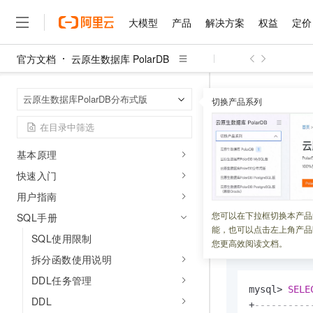
相关协议
大模型
产品
解决方案
权益
定价
商业化服务条款
官方文档
服务等级协议
云原生数据库 PolarDB
大模型
产品
解决方案
权益
定价
云市场
伙伴
服务
了解阿里云
精选产品
精选解决方案
普惠上云
产品定价
精选商城
成为销售伙伴
售前咨询
为什么选择阿里云
千问AI平台
PolarDB-X 1.0（DRDS）
云原生数据库 Po
首页
云原生数据库PolarDB分布式版
了解云产品的定价详情
切换产品系列
大模型服务平台百炼
睿译宝，AI翻译排版一
普惠上云 官方力荐
分销伙伴
在线服务
网站建设
什么是云计算
大
版本变更记录
大模型服务与应用平台
上传文档即自动完成翻译和
云服务器38元/年起，超
位函数
咨询伙伴
产品简介
多端小程序
技术领先
云上成本管理
售后服务
千问大模型
GLM-5.2：长任务时代
官方推荐返现计划
大模型
基本原理
大模型
精选产品
精选解决方案
Salesforce 国际版订阅
稳定可靠
管理和优化成本
多元化、高性能、安全可靠
推荐新用户得奖励，单订单
更新时间：
2021-11-19
销售伙伴合作计划
快速入门
自助服务
友盟天域
安全合规
人工智能与机器学习
AI
文本生成
无影云电脑
Hermes Agent，打造
云工开物
用户指南
本文介绍了位函数
无影生态合作计划
在线服务
观测云
分析师报告
随时随地安全接入的云上超
自主进化，持久记忆，越用
高校专属算力普惠，学生认
计算
互联网应用开发
您可以在下拉框切换本产品
Qwen3.8-Max
SQL手册
HOT
PolarDB-X 1.0
支
Salesforce On Alibaba C
工单服务
能，也可以点击左上角产品
智能体时代全能旗舰模型
Tuya 物联网平台阿里云
研究报告与白皮书
云解析DNS
快速拥有专属 OpenClaw
SQL使用限制
返回
NULL。
Consulting Partner 合
大数据
容器
您更高效阅读文档。
免费试用
短信专区
拆分函数使用说明
蓝凌 OA
Qwen3.7-Plus
AI 大模型销售与服务生
现代化应用
存储
天池大赛
能看、能想、能动手的多模
DDL任务管理
云原生大数据计算服务 Max
解决方案免费试用 新老
电子合同
mysql
>
SELE
面向分析的企业级SaaS模
最高领取价值200元试用
安全
网络与CDN
DDL
AI 算法大赛
Qwen3-VL-Plus
+
----------
畅捷通