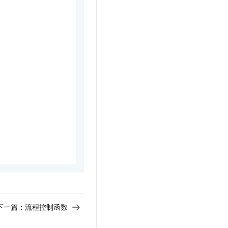
文戏情感细腻自然，动作戏激烈拳拳到肉，实现更强表演能力
支持中英文自由切换，具备更强的噪声鲁棒性
云聚AI 严选权益
SSL 证书
，一键激活高效办公新体验
精选AI产品，从模型到应用全链提效
堡垒机
AI 用量加速计划
应用
防火墙
、识别商机，让客服更高效、服务更出色。
新老同享，达量后返
千问办公
主机安全
NEW
的智能体编程平台
一站式AI生产力平台
AI 应用及服务市场
伶鹊
企业级人与Agent协作平台，接入和调度多个数字员工
智能客服平台，对话机器人、对话分析、智能外呼
AI 应用
大模型服务平台百炼 - 全妙
大模型
应用创作平台
多模态内容创作工具，已接入 DeepSeek
自然语言处理
数据标注
机器学习
息提取
与 AI 智能体进行实时音视频通话
下一篇：
流程控制函数
从文本、图片、视频中提取结构化的属性信息
构建支持视频理解的 AI 音视频实时通话应用