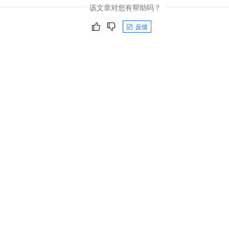
一个 AI 助手
即刻拥有 DeepSeek-R1 满血版
超强辅助，Bol
该文章对您有帮助吗？
在企业官网、通讯软件中为客户提供 AI 客服
多种方案随心选，轻松解锁专属 DeepSeek
反馈