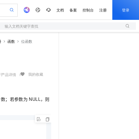
文档
备案
控制台
注册
登录
输入文档关键字查找
验
作计划
器
AI 活动
专业服务
服务伙伴合作计划
开发者社区
加入我们
服务平台百炼
阿里云 OPC 创新助力计划
册
函数
位函数
一站式生成采购清单，支持单品或批量购买
S
可编辑精美 PPT 文稿
S产品伙伴计划（繁花）
峰会
造的大模型服务与应用开发平台
轻量应用服务器
Agency Agents：拥有专属领域专家
AI 生产力先锋
Al MaaS 服务伙伴赋能合作
域名
博文
Careers
至高可申请百万元
性可伸缩的云计算服务
 轻松生成专业的 PPT
开启高性价比 AI 编程新体验
先锋实践拓展 AI 生产力的边界
快速构建应用程序和网站，即刻迈出上云第一步
多领域专家智能体,一键组建 AI 虚拟交付团队
Token 补贴，五大权
计划
海大会
伙伴信用分合作计划
商标
问答
社会招聘
益加速 OPC 成功
S
帕鲁游戏服务器
数字证书管理服务（原SSL证书）
HappyHorse 打造一站式影视创作平台
飞天发布时刻
HOT
划
备案
电子书
校园招聘
联机服务器，轻松开启游戏
视频创作，一键激活电商全链路生产力
全托管，含MySQL、PostgreSQL、SQL Server、MariaDB多引擎
实现全站 HTTPS，呈现可信的 Web 访问
所见，即是所愿
可视化编排打通从文字构思到成片全链路闭环
我的收藏
产品详情
更多支持
划
公司注册
镜像站
视频生成
语音识别与合成
 智能体与工作流应用
短信服务
漫剧工坊：一站式动画创作平台
AI 实训营
合作伙伴培训与认证
划
上云迁移
的智能体编程平台
站生成，高效打造优质广告素材
通过阿里云百炼高效搭建AI应用,助力高效开发
快速生产连贯的高质量长漫剧
从基础到进阶，Agent 创客手把手教你
国内短信简单易用，安全可靠，秒级触达，全球覆盖200+国家和地区。
e-1.1-T2V
Qwen3-TTS-Flash
lScope
我要反馈
个数；若参数为
NULL，则
查询合作伙伴
畅细腻的高质量视频
离线语音合成大模型，多语言方言自适应，低延迟高稳定
n Alibaba Cloud ISV 合作
代维服务
olarDB
建企业门户网站
大数据开发治理平台 DataWorks
10 分钟搭建微信、支付宝小程序
创新加速
ope
登录合作伙伴管理后台
我要建议
站，无忧落地极速上线
以可视化方式快速构建移动和 PC 门户网站
100%兼容MySQL、PostgreSQL，兼容Oracle，支持集中和分布式
高效部署网站，快速应用到小程序
Data Agent 驱动的一站式 Data+AI 开发治理平台
e-1.1-I2V
Cosyvoice-V3-Flash
安全
畅自然，细节丰富
高表现力语音合成大模型，语音克隆听感自然
我要投诉
上云场景组合购
伴
边界网络安全防护产品
漫剧创作，剧本、分镜、视频高效生成
覆盖90%+业务场景，专享组合折扣价
2V
VPN
Fun-ASR