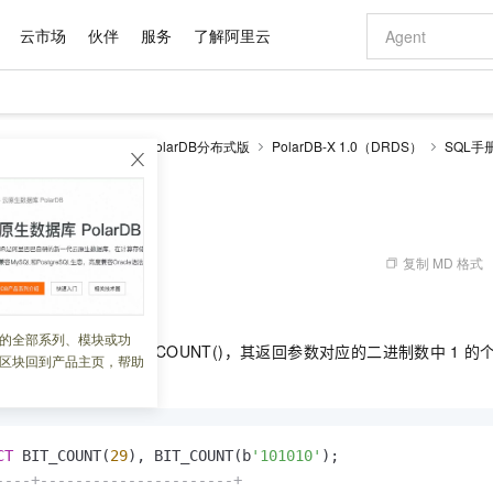
云市场
伙伴
服务
了解阿里云
AI 特惠
数据与 API
成为产品伙伴
企业增值服务
最佳实践
价格计算器
AI 场景体
基础软件
产品伙伴合
阿里云认证
市场活动
配置报价
大模型
larDB
云原生数据库PolarDB分布式版
PolarDB-X 1.0（DRDS）
SQL手
自助选配和估算价格
步到位
域名与网站
智启 AI 普惠权益
产品生态集成认证中心
企业支持计划
云上春晚
Qwen Audio：打造专属 AI 语音助手
千问官方 MaaS 平台，为开发者和 Agent 而生，新用户赠送 1 亿 + tokens 额度
云服务器 EC
一句话生成原生
AI Coding
阿里云Maa
2026 阿里云
为企业打
数据集
Windows
大模型认证
模型
NEW
NEW
格式还原
值低价云产品抢先购
提供智能易用的域名与建站服务
至高享 1亿+免费 tokens，加速 Al 应用落地
Qwen-Audio-3.0-Realtime 端到端实时语音角色扮演
安全可靠、弹
输入一句话想法,
智能编程，一键
产品生态伙伴
专家技术服务
云上奥运之旅
弹性计算合作
阿里云中企出
手机三要素
宝塔 Linux
全部认证
价格优势
开源旗舰模型
对象存储 OSS
即刻拥有 DeepSeek-V4-Pro
阿里云 OPC 创新助力计划
云数据库 RD
一键部署幻兽
AI 电商营销
产品生态伙伴工作台
企业增值服务台
云栖战略参考
云存储合作计
云栖大会
身份实名认证
CentOS
训练营
推动算力普惠，释放技术红利
的大模型服务
最高返9万
真正可用的 1M 上下文,一次完成代码全链路开发
轻松解锁专属 DeepSeek-V4-Pro
至高百万元 Token 补贴，加速一人公司成长
稳定、安全、高性价比、高性能的云存储服务
一键购买专属
从图文生成到
复制 MD 格式
 08:57:10
云上的中国
数据库合作计
活动全景
短信
Docker
图片和
自进化智能体
人工智能平台 PAI
5 分钟轻松部署专属 QwenPaw
Token Plan 模型订阅计划
Qoder
高效搭建 AI
AI 广告创作
企业成长
大模型
NEW
HOT
信息公告
BIT_COUNT()。
看见新力量
云网络合作计
OCR 文字识别
JAVA
级电脑
越聪明
证享300元代金券
一站式AI开发、训练和推理服务
Qwen3.8-Max 首发尝鲜，限时加量 10 倍，夜间低至2折
从聊天伙伴进化为能主动干活的本地数字员工
面向真实软件
图文、视频一
的全部系列、模块或功
Kimi-K3
HappyHors
NEW
魔搭 Mode
持一个位函数，即
BIT_COUNT()，其返回参数对应的二进制数中
1
的
loud
服务实践
官网公告
区块回到产品主页，帮助
Kimi 最新旗舰模型，长程编程与推理利器
让文字生成流
金融模力时刻
Salesforce O
版
发票查验
全能环境
Qoder CN
Claude Code + GStack 打造工程团队
千问办公，限时限量积分加倍
云原生数据库 P
低代码高效构
AI 建站
NEW
作计划
计划
创新中心
魔搭 ModelSc
健康状态
让AI从“聊天伙伴”进化为能干活的“数字员工”
覆盖公网/内网、递归/权威、移动APP等全场景解析服务
安装技能 GStack，拥有专属 AI 工程团队
你的AI工作搭子，覆盖日常办公高频场景
基于千问大模型等，支持代码智能生成、研发智能问答
0 代码专业建
客户案例
天气预报查询
操作系统
Deepseek-v4-pro
HappyHors
态合作计划
态智能体模型
旗舰 MoE 大模型，百万上下文与顶尖推理能力
图生视频，流
Compute
同享
容器服务 Kubernetes 版 ACK
万小智 AI 建站低至 15元/月
云防火墙
AI 短剧/漫剧
快递物流查询
WordPress
成为服务伙
高校合作
CT
 BIT_COUNT(
29
), BIT_COUNT(b
'101010'
式云数据仓库
点，立即开启云上创新
提供一站式管理容器应用的 K8s 服务
送.CN域名，送备案服务码
云原生的云上
AI助力短剧
GLM-5.2
Wan2.7-T
----+----------------------+
Ubuntu