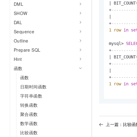
|
 BIT_COUNT
DML
AI 产品 免费试用
网络
安全
云开发大赛
Tableau 订阅
+
----------
1亿+ 大模型 tokens 和 
SHOW
|
可观测
入门学习赛
中间件
AI空中课堂在线直播课
DAL
140+云产品 免费试用
+
----------
大模型服务
上云与迁云
1
row
in
se
产品新客免费试用，最长1
Sequence
数据库
生态解决方案
千问AI平台-Token Plan
Outline
企业出海
大模型ACA认证体验
mysql
>
SELE
大数据计算
Prepare SQL
助力企业全员 AI 认知与能
行业生态解决方案
+
----------
政企业务
媒体服务
|
 BIT_COUNT
千问AI平台-模型体验
Hint
开发者生态解决方案
+
----------
在线体验全尺寸、多种模态
函数
企业服务与云通信
|
AI 开发和 AI 应用解决
函数
Happy 系列大模型
+
----------
域名与网站
1
row
in
se
日期时间函数
终端用户计算
字符串函数
转换函数
Serverless
大模型解决方案
聚合函数
开发工具
快速部署 Dify，高效搭建 
数学函数
上一篇：
比较函
迁移与运维管理
比较函数