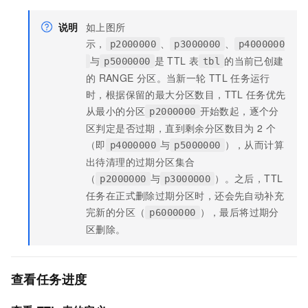
说明
如上图所
示，
、
、
p2000000
p3000000
p4000000
与
是
TTL
表
的当前已创建
p5000000
tbl
的
RANGE
分区。当新一轮
TTL
任务运行
时，根据保留的最大分区数目，TTL
任务优先
从最小的分区
开始数起，逐个分
p2000000
区判定是否过期，直到剩余分区数目为
2
个
（即
与
），从而计算
p4000000
p5000000
出待清理的过期分区集合
（
与
）。之后，TTL
p2000000
p3000000
任务在正式删除过期分区时，还会先自动补充
完新的分区（
），最后将过期分
p6000000
区删除。
查看任务进度