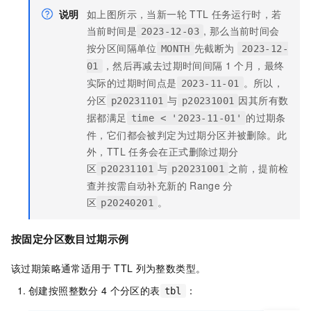
说明
如上图所示，当新一轮
TTL
任务运行时，若
当前时间是
, 那么当前时间会
2023-12-03
按分区间隔单位
先截断为
MONTH
2023-12-
，然后再减去过期时间间隔
1
个月，最终
01
实际的过期时间点是
。所以，
2023-11-01
分区
与
因其所有数
p20231101
p20231001
据都满足
的过期条
time < '2023-11-01'
件，它们都会被判定为过期分区并被删除。此
外，TTL
任务会在正式删除过期分
区
与
之前，提前检
p20231101
p20231001
查并按需自动补充新的
Range
分
区
。
p20240201
按固定分区数目过期示例
该过期策略通常适用于
TTL
列为整数类型。
创建按照整数分
4
个分区的表
：
tbl