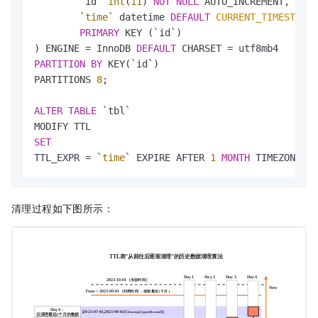
	`id` 
int
(
11
) 
NOT
NULL
 AUTO_INCREMENT,

	`
time
` datetime 
DEFAULT
CURRENT_TIMESTAMP
,

PRIMARY
 KEY (`id`)

) ENGINE 
=
 InnoDB 
DEFAULT
 CHARSET 
=
PARTITION
BY
 KEY(`id`)

PARTITIONS 
8
;

ALTER
TABLE
 `tbl`

SET
TTL_EXPR 
=
 `
time
` EXPIRE AFTER 
1
MONTH
 TIMEZONE 
'+
清理过程如下图所示：