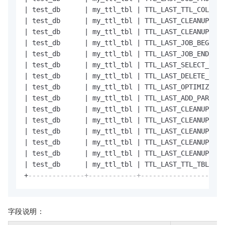
|
 test_db      
|
 my_ttl_tbl 
|
 TTL_LAST_TTL_COL_MIN
|
 test_db      
|
 my_ttl_tbl 
|
 TTL_LAST_CLEANUP_BOU
|
 test_db      
|
 my_ttl_tbl 
|
 TTL_LAST_CLEANUP_UPP
|
 test_db      
|
 my_ttl_tbl 
|
 TTL_LAST_JOB_BEGIN_T
|
 test_db      
|
 my_ttl_tbl 
|
 TTL_LAST_JOB_END_TS 
|
 test_db      
|
 my_ttl_tbl 
|
 TTL_LAST_SELECT_SQL_
|
 test_db      
|
 my_ttl_tbl 
|
 TTL_LAST_DELETE_SQL_
|
 test_db      
|
 my_ttl_tbl 
|
 TTL_LAST_OPTIMIZE_SQ
|
 test_db      
|
 my_ttl_tbl 
|
 TTL_LAST_ADD_PARTS_S
|
 test_db      
|
 my_ttl_tbl 
|
 TTL_LAST_CLEANUP_TIM
|
 test_db      
|
 my_ttl_tbl 
|
 TTL_LAST_CLEANUP_ROW
|
 test_db      
|
 my_ttl_tbl 
|
 TTL_LAST_CLEANUP_ROW
|
 test_db      
|
 my_ttl_tbl 
|
 TTL_LAST_CLEANUP_DAT
|
 test_db      
|
 my_ttl_tbl 
|
 TTL_LAST_CLEANUP_SPE
|
 test_db      
|
 my_ttl_tbl 
|
 TTL_LAST_TTL_TBL_DAT
+
--------------+------------+---------------------
字段说明：