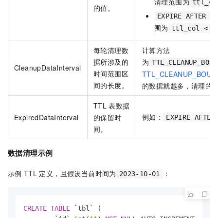
清理范围为
ttl_co
的值。
EXPIRE AFTER 1
围为
ttl_col < '
每轮清理数
计算方法
据所涉及的
为
TTL_CLEANUP_BOUN
CleanupDataInterval
时间范围区
TTL_CLEANUP_BOUN
间的长度。
的数据就越多，清理的
TTL
表数据
例如：
ExpiredDataInterval
的保留时
EXPIRE AFTER
间。
数据清理示例
示例
TTL
定义，且假设当前时间为
：
2023-10-01
CREATE
TABLE
 `tbl` (
