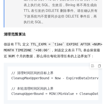
表上执行此
SQL。生效后，Binlog
将不再生成由
TTL
表引发的
DELETE
删除事件。请在确认所有
下游系统均不需要同步这些
DELETE
事件后，再
执行此
SQL。
清理范围算法
假设有
TTL
定义
TTL_EXPR = `time` EXPIRE AFTER <NUM>
，则该定义表示
TTL
表会保留最
MONTH TIMEZONE '+08:00'
近
个月的数据，那么得出每轮清理任务的上边界如下：
NUM
// 清理时间区间的目标上界

CleanupMaxUpperBound = Now - ExpiredDataInterval

// 本轮清理时间区间的上界

CleanupUpperBound = MIN((MinValue + CleanupDataInt