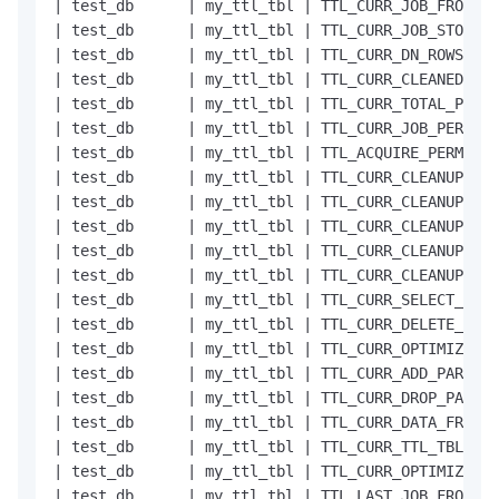
|
 test_db      
|
 my_ttl_tbl 
|
 TTL_CURR_JOB_FROM_SC
|
 test_db      
|
 my_ttl_tbl 
|
 TTL_CURR_JOB_STOP_BY
|
 test_db      
|
 my_ttl_tbl 
|
 TTL_CURR_DN_ROWS_SPE
|
 test_db      
|
 my_ttl_tbl 
|
 TTL_CURR_CLEANED_PHY
|
 test_db      
|
 my_ttl_tbl 
|
 TTL_CURR_TOTAL_PHY_P
|
 test_db      
|
 my_ttl_tbl 
|
 TTL_CURR_JOB_PERCENT
|
 test_db      
|
 my_ttl_tbl 
|
 TTL_ACQUIRE_PERMITS_
|
 test_db      
|
 my_ttl_tbl 
|
 TTL_CURR_CLEANUP_TIM
|
 test_db      
|
 my_ttl_tbl 
|
 TTL_CURR_CLEANUP_ROW
|
 test_db      
|
 my_ttl_tbl 
|
 TTL_CURR_CLEANUP_ROW
|
 test_db      
|
 my_ttl_tbl 
|
 TTL_CURR_CLEANUP_DAT
|
 test_db      
|
 my_ttl_tbl 
|
 TTL_CURR_CLEANUP_SPE
|
 test_db      
|
 my_ttl_tbl 
|
 TTL_CURR_SELECT_SQL_
|
 test_db      
|
 my_ttl_tbl 
|
 TTL_CURR_DELETE_SQL_
|
 test_db      
|
 my_ttl_tbl 
|
 TTL_CURR_OPTIMIZE_SQ
|
 test_db      
|
 my_ttl_tbl 
|
 TTL_CURR_ADD_PART_AV
|
 test_db      
|
 my_ttl_tbl 
|
 TTL_CURR_DROP_PART_A
|
 test_db      
|
 my_ttl_tbl 
|
 TTL_CURR_DATA_FREE_P
|
 test_db      
|
 my_ttl_tbl 
|
 TTL_CURR_TTL_TBL_DAT
|
 test_db      
|
 my_ttl_tbl 
|
 TTL_CURR_OPTIMIZE_TT
|
 test_db      
|
 my_ttl_tbl 
|
 TTL_LAST_JOB_FROM_SC