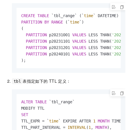
CREATE
TABLE
 `tbl_range` (`
time
PARTITION
BY
RANGE
 (`
time
`)

(

PARTITION
 p20231001 
VALUES
 LESS THAN(
'2023-1
PARTITION
 p20231101 
VALUES
 LESS THAN(
'2023-1
PARTITION
 p20231201 
VALUES
 LESS THAN(
'2023-1
PARTITION
 p20240101 
VALUES
 LESS THAN(
'2024-0
);
表指定如下的
TTL
定义：
tbl
ALTER
TABLE
 `tbl_range` 

SET
TTL_EXPR 
=
 `
time
` EXPIRE AFTER 
1
MONTH
 TIMEZON
TTL_PART_INTERVAL 
=
INTERVAL
(
1
, 
MONTH
),
