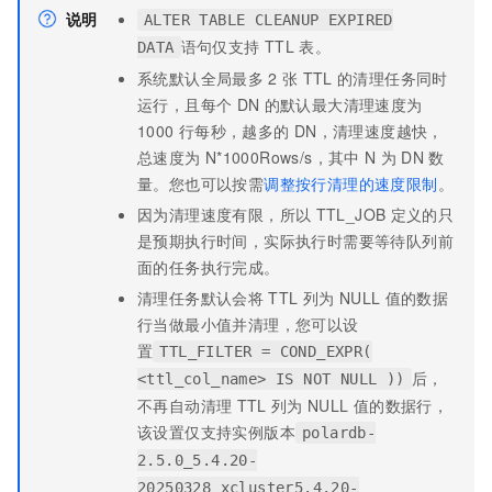
说明
ALTER TABLE CLEANUP EXPIRED
语句仅支持
TTL
表。
DATA
系统默认全局最多
2
张
TTL
的清理任务同时
运行，且每个
DN
的默认最大清理速度为
1000
行每秒，越多的
DN，清理速度越快，
总速度为
N*1000Rows/s，其中
N
为
DN
数
量。您也可以按需
调整按行清理的速度限制
。
因为清理速度有限，所以
TTL_JOB
定义的只
是预期执行时间，实际执行时需要等待队列前
面的任务执行完成。
清理任务默认会将
TTL
列为
NULL
值的数据
行当做最小值并清理，您可以设
置
TTL_FILTER = COND_EXPR(
后，
<ttl_col_name> IS NOT NULL ))
不再自动清理
TTL
列为
NULL
值的数据行，
该设置仅支持实例版本
polardb-
2.5.0_5.4.20-
20250328_xcluster5.4.20-