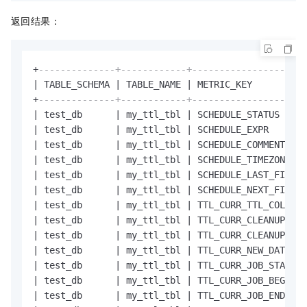
返回结果：
+
--------------+------------+---------------------
|
 TABLE_SCHEMA 
|
 TABLE_NAME 
|
 METRIC_KEY          
+
--------------+------------+---------------------
|
 test_db      
|
 my_ttl_tbl 
|
 SCHEDULE_STATUS     
|
 test_db      
|
 my_ttl_tbl 
|
 SCHEDULE_EXPR       
|
 test_db      
|
 my_ttl_tbl 
|
 SCHEDULE_COMMENT    
|
 test_db      
|
 my_ttl_tbl 
|
 SCHEDULE_TIMEZONE   
|
 test_db      
|
 my_ttl_tbl 
|
 SCHEDULE_LAST_FIRE_T
|
 test_db      
|
 my_ttl_tbl 
|
 SCHEDULE_NEXT_FIRE_T
|
 test_db      
|
 my_ttl_tbl 
|
 TTL_CURR_TTL_COL_MIN
|
 test_db      
|
 my_ttl_tbl 
|
 TTL_CURR_CLEANUP_BOU
|
 test_db      
|
 my_ttl_tbl 
|
 TTL_CURR_CLEANUP_UPP
|
 test_db      
|
 my_ttl_tbl 
|
 TTL_CURR_NEW_DATETIM
|
 test_db      
|
 my_ttl_tbl 
|
 TTL_CURR_JOB_STAGE  
|
 test_db      
|
 my_ttl_tbl 
|
 TTL_CURR_JOB_BEGIN_T
|
 test_db      
|
 my_ttl_tbl 
|
 TTL_CURR_JOB_END_TS 