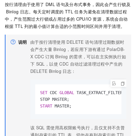
按行清理由于使用了
DML
语句及分布式事务，因此会产生行锁及
Binlog
日志。每天定时调度的
TTL
任务为避免在清理数据过程
中，产生范围过大行锁或占用过多的
CPU/IO
资源，系统会自动
根据
TTL
列的最小值计算合适的小范围时间区间并用于清理。
说明
由于按行清理使用
DELETE
语句清理过期数据时
会产生大量
Binlog，若应用下游有通过
PolarDB-
X CDC
订阅
Binlog
的需求，可以在主实例执行如
下
SQL，以使
CDC
自动过滤清理过程中产生的
DELETE Binlog
日志：
SET
 CDC 
GLOBAL
 TASK_EXTRACT_FILTER_ARCH
START
 MASTER;
该
SQL
需使用高权限账号执行，且仅支持不含普
通列存索引的
TTL
表，切勿在有列存索引的
TTL