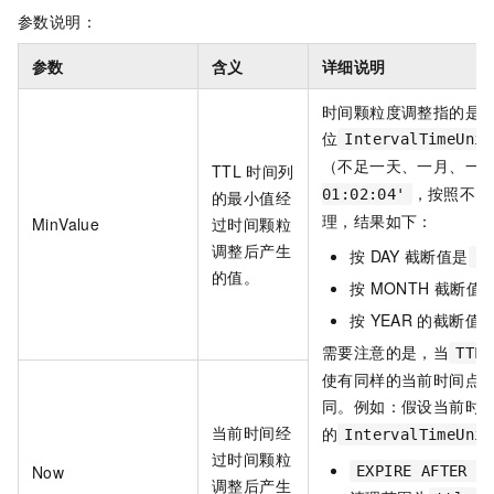
参数说明：
参数
含义
详细说明
时间颗粒度调整指的是
位
IntervalTimeUnit
（不足一天、一月、一
TTL
时间列
，按照不同
01:02:04'
的最小值经
理，结果如下：
MinValue
过时间颗粒
调整后产生
按
DAY
截断值是
'2
的值。
按
MONTH
截断值
按
YEAR
的截断值
需要注意的是，当
TTL_
使有同样的当前时间点
同。例如：假设当前时
当前时间经
的
IntervalTimeUnit
过时间颗粒
Now
EXPIRE AFTER 1
调整后产生