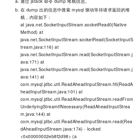
通过
jstack
命令
dump
堆栈信息。
在
dump
出的信息中搜索
mysql
驱动等待请求返回的堆
栈，内容如下：
at java.net.SocketInputStream.socketRead0(Native
Method) at
java.net.SocketInputStream.socketRead(SocketInputS
tream.java:116) at
java.net.SocketInputStream.read(SocketInputStream.j
ava:171) at
java.net.SocketInputStream.read(SocketInputStream.j
ava:141) at
com.mysql.jdbc.util.ReadAheadInputStream.fill(ReadA
headInputStream.java:101) at
com.mysql.jdbc.util.ReadAheadInputStream.readFrom
UnderlyingStreamIfNecessary(ReadAheadInputStrea
m.java:144) at
com.mysql.jdbc.util.ReadAheadInputStream.read(Rea
dAheadInputStream.java:174) - locked
<0x00000002eb8f2d98> (a