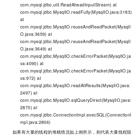
com.mysql.jdbc.util.ReadAheadInputStream) at
com.mysql.jdbc.MysqlIO.readFully(MysqlIO.java:3183)
at
com.mysql.jdbc.MysqlIO.reuseAndReadPacket(MysqlI
O.java:3659) at
com.mysql.jdbc.MysqlIO.reuseAndReadPacket(MysqlI
O.java:3649) at
com.mysql.jdbc.MysqlIO.checkErrorPacket(MysqlIO.ja
va:4090) at
com.mysql.jdbc.MysqlIO.checkErrorPacket(MysqlIO.ja
va:972) at
com.mysql.jdbc.MysqlIO.readAllResults(MysqlIO.java:
2497) at
com.mysql.jdbc.MysqlIO.sqlQueryDirect(MysqlIO.java:
2870) at
com.mysql.jdbc.ConnectionImpl.execSQL(ConnectionI
mpl.java:2806)
如果有大量的线程的堆栈情况如上例所示，则代表大量线程阻