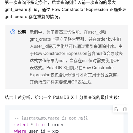
第一次查询不指定条件，后续查询则传入前一次查询的最大
gmt_create
和
id，通过
Row Constructor Expression
正确处理
gmt_create
存在重复的情况。
说明
示例中，为了提高查询性能，在user_id和
gmt_create上建立了联合索引，并在order by中加
入user_id提示优化器可以通过索引来消除排序。由
于Row Constructor Expression包含null值会导致表
达式求值结果为null，当存在null值时需要使用OR
表达式。
PolarDB-X
目前只在Row Constructor
Expression仅包含拆分键时才将其用于分区裁剪，
其他场景同样需要使用OR表达式。
结合上述分析，给出一个
PolarDB-X
上分页查询的最佳实践：
-- lastMaxGmtCreate is not null 
select
 * 
from
where