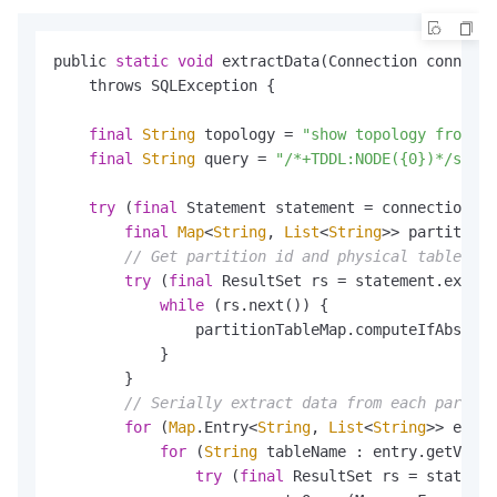
public 
static
void
 extractData(Connection connecti
    throws SQLException {

final
String
 topology = 
"show topology from {0
final
String
 query = 
"/*+TDDL:NODE({0})*/selec
try
 (
final
 Statement statement = connection.cr
final
Map
<
String
, 
List
<
String
>> partition
// Get partition id and physical table nam
try
 (
final
 ResultSet rs = statement.execut
while
 (rs.next()) {

                partitionTableMap.computeIfAbsent(
            }

        }

// Serially extract data from each partiti
for
 (
Map
.Entry<
String
, 
List
<
String
>> entry
for
 (
String
 tableName : entry.getValue
try
 (
final
 ResultSet rs = statemen