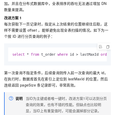
加。并且在分布式数据库中，全表排序的吞吐无法通过增加
DN
数量来提高。
改进方案
1
每次获取下一页记录时，指定从上次结束的位置继续往后取，这
样不需要设置
offset ，能够避免出现全表扫描的情况。如下为一
个按
ID
进行分页查询的例子：
select
 * 
from
 t_order 
where
 id > lastMaxId 
order
b
第一次查询不指定条件，后续查询则传入前一次查询的最大
id，
在执行时，数据库首先在索引上定位到
lastMaxId
的位置，然后
连续返回
pageSize
条记录即可，非常高效。
说明
当ID为主键或者唯一键时，改进方案1可以达到分页
查询的效果，也有不错的性能。但缺点也比较明
显，当ID上有重复值时，可能会漏掉部分记录。