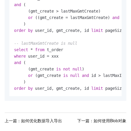
and
 (

      (gmt_create > lastMaxGmtCreate) 

or
 ((gmt_create = lastMaxGmtCreate) 
and
 (id 
order
by
 user_id, gmt_create, id 
limit
 pageSize

-- lastMaxGmtCreate is null
select
 * 
from
where
and
 (

      (gmt_create 
is
not
null
)

or
 (gmt_create 
is
null
and
 id > lastMaxId)

order
by
 user_id, gmt_create, id 
limit
 pageSize
上一篇：
如何优化数据导入导出
下一篇：
如何使用Blob对象