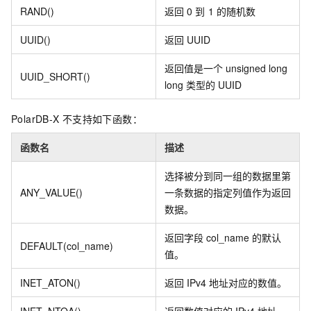
RAND()
返回
0
到
1
的随机数
UUID()
返回
UUID
返回值是一个
unsigned long
UUID_SHORT()
long
类型的
UUID
PolarDB-X
不支持如下函数：
函数名​
描述​
选择被分到同一组的数据里第
ANY_VALUE()
一条数据的指定列值作为返回
数据。
返回字段
col_name
的默认
DEFAULT(col_name)
值。
INET_ATON()
返回
IPv4
地址对应的数值。