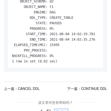
    OBJECT_SCHEMA: d2

      OBJECT_NAME: t1

           ENGINE: DAG

         DDL_TYPE: CREATE_TABLE

            STATE: PAUSED

         PROGRESS: 0%

       START_TIME: 2021-08-04 14:02:19.781

         END_TIME: 2021-08-04 14:02:35.276

 ELAPSED_TIME(MS): 15495

      PHY_PROCESS: 

BACKFILL_PROGRESS: 0%

1 row in set (0.02 sec)
上一篇：
CANCEL DDL
下一篇：
CONTINUE DDL
该文章对您有帮助吗？