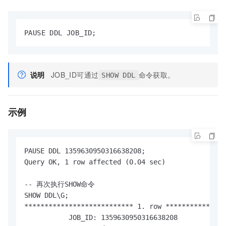
PAUSE DDL JOB_ID;
说明
JOB_ID可通过
命令获取。
SHOW DDL
示例
PAUSE DDL 1359630950316638208;

Query OK, 1 row affected (0.04 sec)

-- 再次执行SHOW命令

SHOW DDL\G;

*************************** 1. row ***************
           JOB_ID: 1359630950316638208
